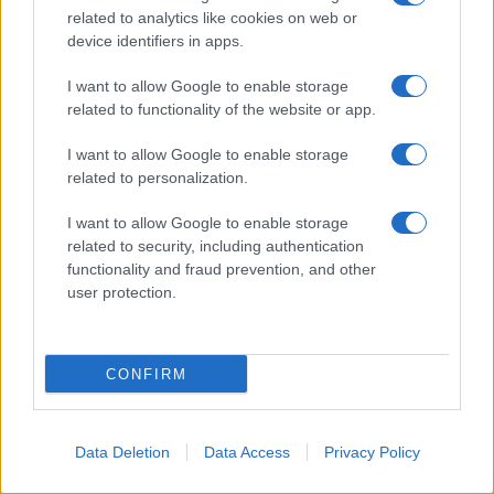
related to analytics like cookies on web or
device identifiers in apps.
Come finirebbe una guerra tra UE e
Russia? Tre scenari per il 2030 (e le
I want to allow Google to enable storage
alternative alla linea dura)
related to functionality of the website or app.
20 Luglio 2026 10:00
I want to allow Google to enable storage
related to personalization.
I want to allow Google to enable storage
#
EDITORIALI
related to security, including authentication
functionality and fraud prevention, and other
user protection.
CONFIRM
Cina, Russia e Iran, io ve l’avevo detto (di
Data Deletion
Data Access
Privacy Policy
Vito Petrocelli)