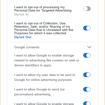
use your data for below specified purposes in below Google
I want to opt-out of processing my
consent section.
Personal Data for Targeted Advertising.
Opted In
di Fabio Massimo Paernti
I want to opt-out of Collection, Use,
Retention, Sale, and/or Sharing of my
Personal Data that Is Unrelated with the
Purposes for which it was collected.
Opted Out
"Mentre noi giochiamo con i chatbot, la
Google consents
Cina si è presa il futuro dell'IA" (VIDEO)
I want to allow Google to enable storage
24 Giugno 2026 08:00
related to advertising like cookies on web or
device identifiers in apps.
I want to allow my user data to be sent to
#
RETHINK.POWER
Google for online advertising purposes.
I want to allow Google to send me
di Alessandro Bartoloni
personalized advertising.
I want to allow Google to enable storage