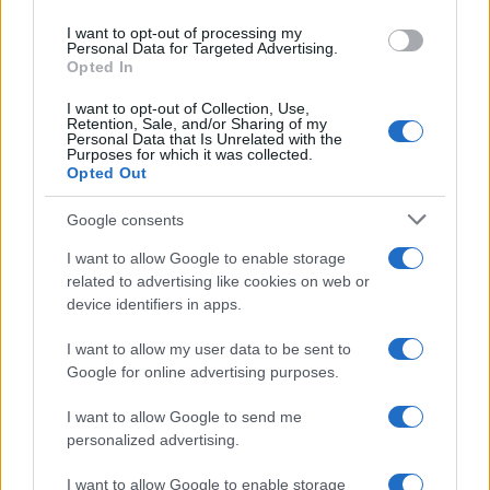
use your data for below specified purposes in below Google
I want to opt-out of processing my
consent section.
Personal Data for Targeted Advertising.
Opted In
Yunnan: Dove il tè incontra il caffè e la
I want to opt-out of Collection, Use,
macadamia profuma di futuro
Retention, Sale, and/or Sharing of my
Personal Data that Is Unrelated with the
27 Ottobre 2025 10:00
Purposes for which it was collected.
Opted Out
Google consents
#
I
MEDIA
ALLA
GUERRA
I want to allow Google to enable storage
related to advertising like cookies on web or
device identifiers in apps.
di Francesco Santoianni
I want to allow my user data to be sent to
Google for online advertising purposes.
I want to allow Google to send me
personalized advertising.
Milioni di chiamate spam? Colpa dello
Stato che non c’è più
I want to allow Google to enable storage