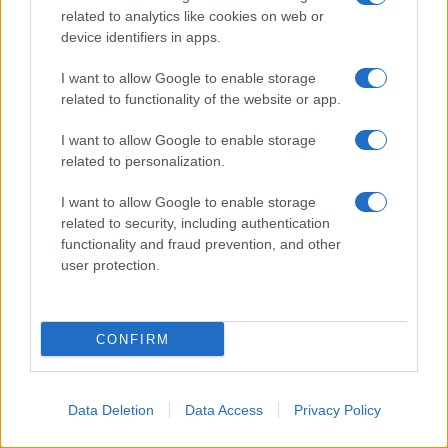
related to analytics like cookies on web or
28 Luglio 2026 16:00
device identifiers in apps.
I want to allow Google to enable storage
related to functionality of the website or app.
#
NATIVI
I want to allow Google to enable storage
related to personalization.
di Raffaella Milandri
I want to allow Google to enable storage
related to security, including authentication
functionality and fraud prevention, and other
user protection.
Trump consegna alle miniere le terre
sacre dei nativi. Ai turisti resta la
cartolina
CONFIRM
16 Luglio 2026 09:30
Data Deletion
Data Access
Privacy Policy
#
I
MEZZI
E
I
FINI