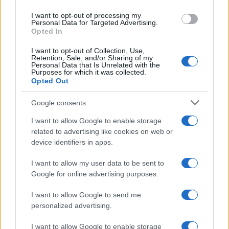
use your data for below specified purposes in below Google
I want to opt-out of processing my
consent section.
Personal Data for Targeted Advertising.
Opted In
#
GEOGRAFIE
DEL
POTERE
I want to opt-out of Collection, Use,
Retention, Sale, and/or Sharing of my
Personal Data that Is Unrelated with the
di Fabio Massimo Paernti
Purposes for which it was collected.
Opted Out
Google consents
I want to allow Google to enable storage
related to advertising like cookies on web or
"Mentre noi giochiamo con i chatbot, la
device identifiers in apps.
Cina si è presa il futuro dell'IA" (VIDEO)
24 Giugno 2026 08:00
I want to allow my user data to be sent to
Google for online advertising purposes.
I want to allow Google to send me
personalized advertising.
#
EDITORIALI
I want to allow Google to enable storage