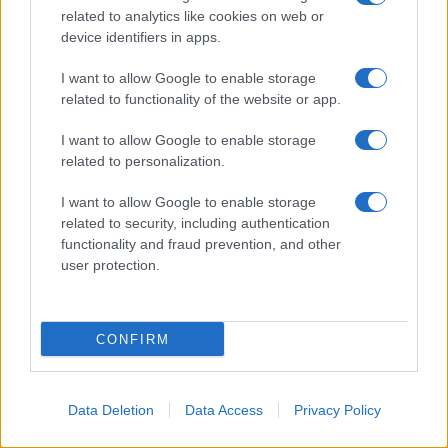
related to analytics like cookies on web or
device identifiers in apps.
I want to allow Google to enable storage
related to functionality of the website or app.
I want to allow Google to enable storage
Cina, Russia e Iran, io ve l’avevo detto (di
related to personalization.
Vito Petrocelli)
07 Agosto 2026 18:00
I want to allow Google to enable storage
related to security, including authentication
functionality and fraud prevention, and other
user protection.
#
STORIA
IN
DIRETTA
CONFIRM
di Loretta Napoleoni
Data Deletion
Data Access
Privacy Policy