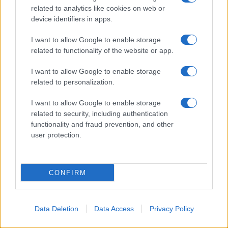
30 Luglio 2026 09:00
related to analytics like cookies on web or
device identifiers in apps.
I want to allow Google to enable storage
related to functionality of the website or app.
#
STORIA
IN
DIRETTA
I want to allow Google to enable storage
related to personalization.
di Loretta Napoleoni
I want to allow Google to enable storage
related to security, including authentication
functionality and fraud prevention, and other
user protection.
"Black Rock non perde mai" – l'allarme di
Volpi sulla bolla tecnologica
CONFIRM
27 Giugno 2026 16:24
Data Deletion
Data Access
Privacy Policy
#
MONDISUD