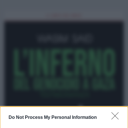
IL LIBRO DEL MESE
Do Not Process My Personal Information