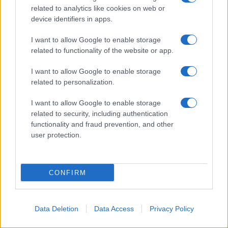
consegna ai mercati (ancora una volta)
related to analytics like cookies on web or
8056
device identifiers in apps.
EUROPA
I want to allow Google to enable storage
Mosca: le esercitazioni nucleari di Germania e
related to functionality of the website or app.
Francia sono il preludio a una guerra contro la
Russia
I want to allow Google to enable storage
7638
related to personalization.
EUROPA
I want to allow Google to enable storage
Petro accusa Netanyahu di essere responsabile
related to security, including authentication
"dell'invasione civile di Ceuta da parte dei
functionality and fraud prevention, and other
marocchini"
user protection.
7216
CONFIRM
WORLD AFFAIRS
Data Deletion
Data Access
Privacy Policy
NORD-AMERICA
Iran-USA, scoppia il caso dei dati manipolati: il