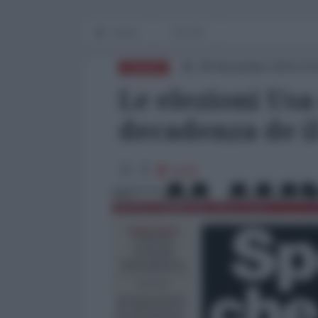
Home
OP-ED
08 Novembre 2024 10:
EUROPA
Le elezioni Usa 
decadenza de i
6428