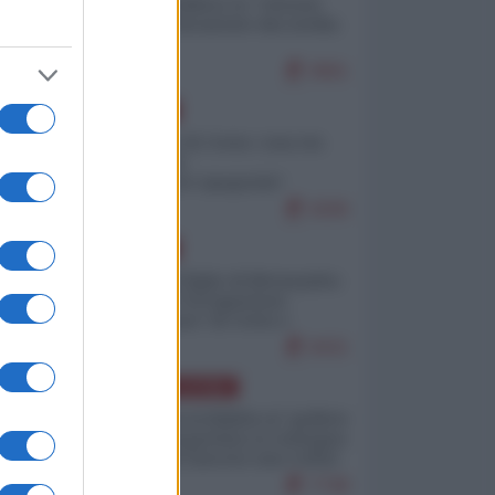
Quali sarebbero le “vittorie
ucraine” decantate dai media
italici?
9961
EUROPA
Invasione di Ceuta: cosa sta
accadendo
nell'enclave spagnola?
9206
EUROPA
Quando il figlio di Netanyahu
incitava "l'occupazione
musulmana" di Ceuta e
Melilla
8431
AMERICA LATINA
Dalla Convertibilità al "grillete
fiscal": l'Argentina si consegna
ai mercati (ancora una volta)
7748