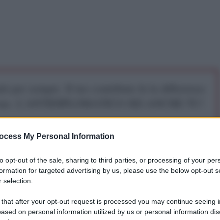
iti per sempre. Il tuo contributo fa la differenza:
mazione. L'ANTIDIPLOMATICO SEI ANCHE TU!
ocess My Personal Information
a 5€
Dona 15€
Scegli importo
to opt-out of the sale, sharing to third parties, or processing of your per
formation for targeted advertising by us, please use the below opt-out s
 selection.
 that after your opt-out request is processed you may continue seeing i
ased on personal information utilized by us or personal information dis