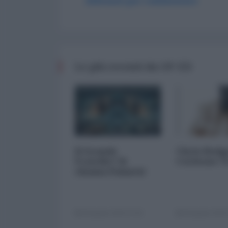
Abbonati per commentare
Le più recenti da OP-ED
Il Grande
Chris Hedg
Fratello? Si
Corleone 
chiama Palantir
04 Agosto 2026 07:00
04 Agosto 2026 