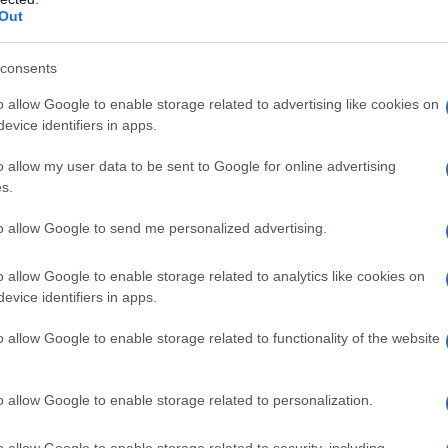
 in quanto meno pericolosa di un uomo, ed in questo
Out
 Ricordando cosa ha rappresentato e da chi fu
 in quella redazione dovrebbero darsi fuoco, come
consents
o allow Google to enable storage related to advertising like cookies on
evice identifiers in apps.
mo, sono voluto andare a vedere, per farmi male
o allow my user data to be sent to Google for online advertising
s.
to allow Google to send me personalized advertising.
 2024
o allow Google to enable storage related to analytics like cookies on
evice identifiers in apps.
ATTENZIONE!
o allow Google to enable storage related to functionality of the website
r reagire alla dittatura degli algoritmi.
o allow Google to enable storage related to personalization.
iDiplomatico lede un tuo diritto fondamentale.
a vera informazione pluralista.
o allow Google to enable storage related to security, including