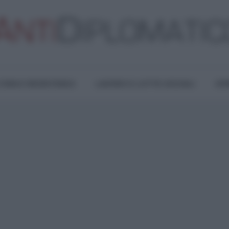
TURA E RESISTENZA
LAVORO E LOTTE SOCIALI
OPI