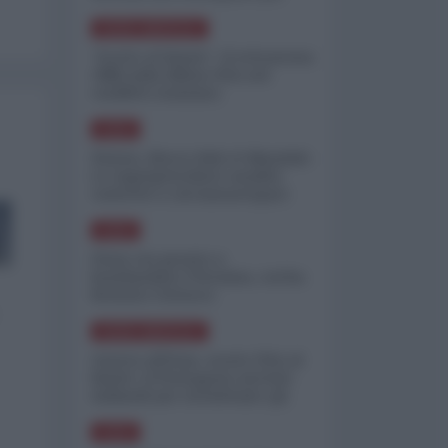
minimizzare le perdite
NORD-AMERICA
"Scorte al limite": il retroscena
CNN sulla difesa USA nel
conflitto iraniano
ASIA
Yemen, blocco Bab el-Mandab:
Le superpetroliere saudite
costrette a circumnavigare
l'Africa
ASIA
l'Iran era pronto a
bombardare l'Ucraina, cos'ha
fermato l'attacco
NORD-AMERICA
Guerra all'Iran, scorte USA al
limite: il Pentagono investe
miliardi per ricostituire gli
arsenali
ASIA