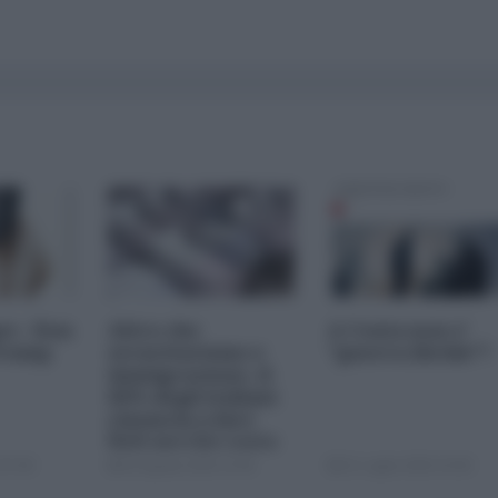
es - Don
Altro che
A Ceuta non e'
Trump
securitarismo e
"guerra ibrida"?
immigrazione, il
66% degli italiani
rinuncia a fare
figli perché costa
troppo
07:00
02 Agosto 2026 16:46
31 Luglio 2026 19:00