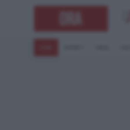
HOME
ESTERI
ITALIA
CUL