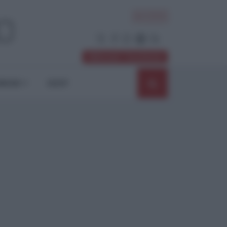
ACCEDI
Abbonati / Sostienici
NIONI
SHOP