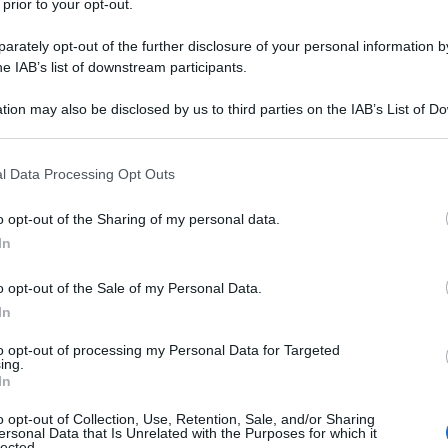
 prior to your opt-out.
a decadenza più oscura di qualla che può definirsi -
rately opt-out of the further disclosure of your personal information by
di classe, lo sapevamo da tempo. Rimasi esterrefatto
he IAB’s list of downstream participants.
che commemorava il governo giallorosso con foto di Di
tto "fate la cosa giusta". Così come pubblicai le
tion may also be disclosed by us to third parties on the IAB’s List of 
e l'appello a far arrivare i braccianti, che "salvano la
 that may further disclose it to other third parties.
 that this website/app uses one or more Google services and may gath
l Data Processing Opt Outs
including but not limited to your visit or usage behaviour. You may click 
zione. Lo spot per Khamala Harris ed il suo partito
 to Google and its third-party tags to use your data for below specifi
erto, neppure mi appaierei con i Comunisti per Trump,
o opt-out of the Sharing of my personal data.
ogle consent section.
essimo rappresentante del suprematismo USA, che
In
nte invertirà la politica estera aggressiva dello Zio
o opt-out of the Sale of my Personal Data.
torale, considerando che nel caso dovrà passare
In
ndano l'America e la guerra la vogliono.
to opt-out of processing my Personal Data for Targeted
ia sul "pericolo" trumpiano da scongiurare con
ing.
In
ai democratici (Obama docet) è davvero il punto piú
evidenzia tutto il degrado di una sinistra ormai
o opt-out of Collection, Use, Retention, Sale, and/or Sharing
ersonal Data that Is Unrelated with the Purposes for which it
ontenuti di classe, vincolata da asterischi e ipotesi
lected.