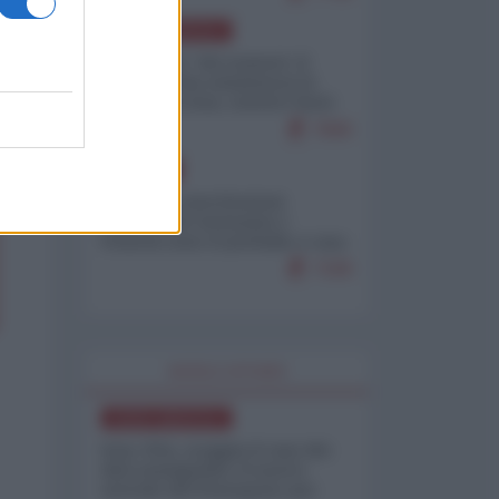
NORD-AMERICA
Il "mistero" dei numeri: il
governo Usa minimizza le
vittime in Iran, mentre fonti
interne...
7669
EUROPA
Mosca: le esercitazioni
nucleari di Germania e
Francia sono il preludio a una
guerra contro la Russia
7328
WORLD AFFAIRS
NORD-AMERICA
Iran-USA, scoppia il caso dei
dati manipolati: il nuovo
metodo del Pentagono per