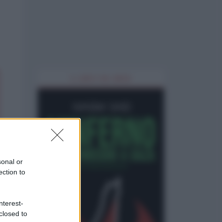
IL LIBRO DEL MESE
sonal or
ection to
nterest-
closed to