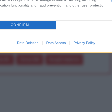
a alla nostra Lunga Marcia.
cation functionality and fraud prevention, and other user protection.
Abbonati!
CONFIRM
Data Deletion
Data Access
Privacy Policy
pure effettua una donazione
a 5€
Dona 15€
Scegli importo