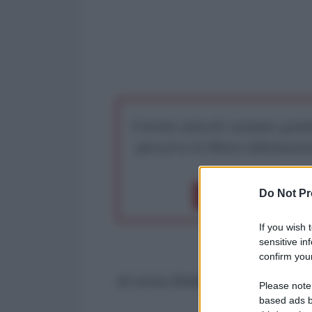
I nostri articoli saranno gratu
preserva la libera infor
Do Not Pr
Dona 1€
Don
If you wish 
sensitive in
confirm your
di Lenny Bottai*
Please note
based ads b