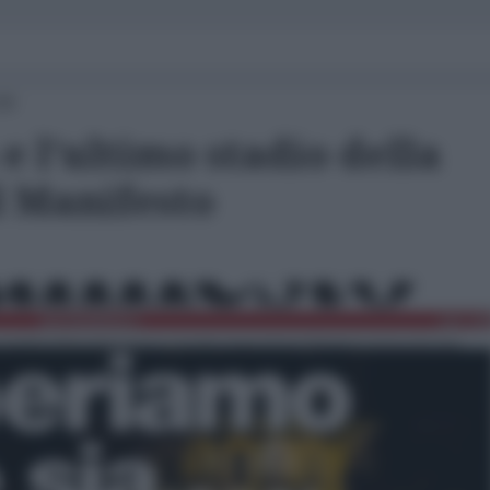
00
e l'ultimo stadio della
l Manifesto