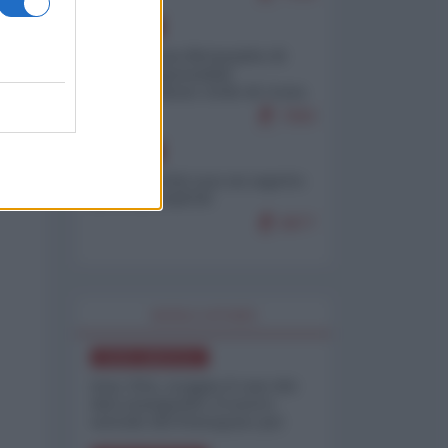
EUROPA
Petro accusa Netanyahu di
essere responsabile
"dell'invasione civile di Ceuta
da parte dei marocchini"
7083
EUROPA
Ceuta, perché non mi aspetto
più nulla dall'UE
6877
WORLD AFFAIRS
NORD-AMERICA
Iran-USA, scoppia il caso dei
dati manipolati: il nuovo
metodo del Pentagono per
minimizzare le perdite