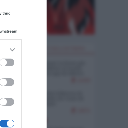
 third
Downstream
er and store
I PIÙ LETTI DELLA SETTIMANA
to grant or
ed purposes
Restare umani: la forma più
alta di ribellione al mondo
distopico di oggi (di Alberto
Bradanini)
21433
Ceuta: perché il Marocco fa
con noi quello che vuole (di
Alberto Negri)
12571
EUROPA