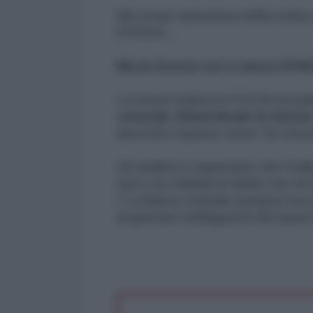
Ma ormai, lamentarsi della troika 
SYRIZA ...
Ma la Grecia con o senza SYRIZ
La rivista tedesca FOCUS ha pubb
crescita: Dimenticate la Grecia
descritto il paese come "la Grecia
Gli analisti si aspettano che l'Ita
euro con miliardi di debiti che n
I La Banca centrale europea sta 
acquistare obbligazioni dei paesi 