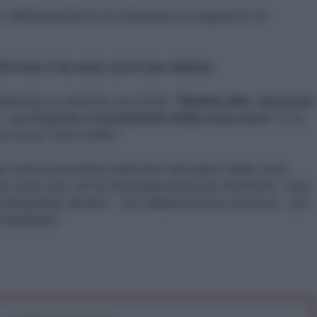
e dell'austerità fa di chiunque un supporter di
A non è la sola con il suo debito.
licato un articolo con titolo
"Debito alto, nessuna
 - La Francia è il problema della zona euro"
e ha
 con la Torre Eiffel."
lia sarà la prossima sulla lista dei paesi della zona
é la zona euro né la Germania possono risolvere. Ops!
stampando denaro - 60 miliardi di euro al mese - per
indebitati.