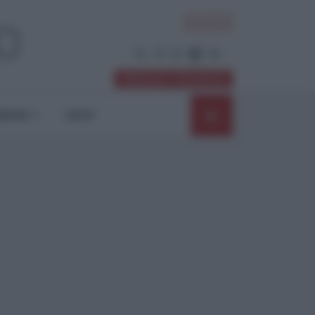
ACCEDI
Abbonati / Sostienici
NIONI
SHOP