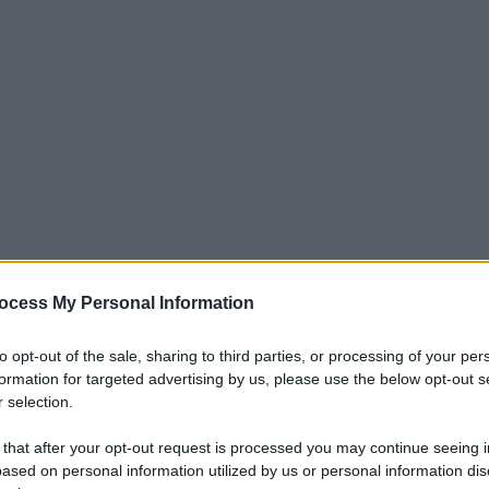
ocess My Personal Information
iti per sempre. Il tuo contributo fa la differenza:
mazione. L'ANTIDIPLOMATICO SEI ANCHE TU!
to opt-out of the sale, sharing to third parties, or processing of your per
formation for targeted advertising by us, please use the below opt-out s
 selection.
a 5€
Dona 15€
Scegli importo
 that after your opt-out request is processed you may continue seeing i
ased on personal information utilized by us or personal information dis