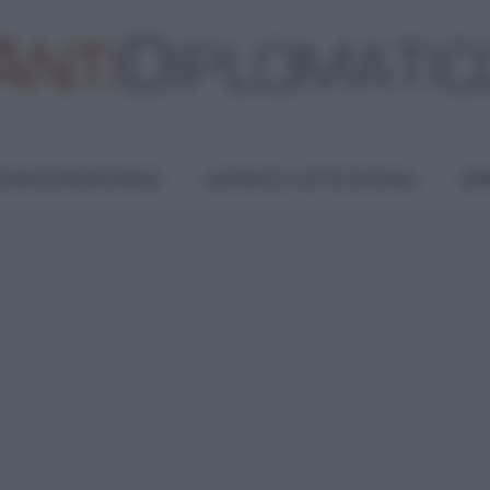
TURA E RESISTENZA
LAVORO E LOTTE SOCIALI
OPI