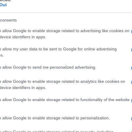
Out
 con i disoccupati greci e portoghesi, commercianti
oquio con il ministro delle Finanze greco
Yanis
consents
no di salvataggio su piano di salvataggio come
"un
o allow Google to enable storage related to advertising like cookies on
evice identifiers in apps.
s, a Francoforte e a Berlino sapevano nel maggio 2010
o allow my user data to be sent to Google for online advertising
s.
agato i propri debiti. Ma hanno agito come se la
 come se semplicemente non avesse liquidità
to allow Google to send me personalized advertising.
o allow Google to enable storage related to analytics like cookies on
no stato in bancarotta il più grande di credito
evice identifiers in apps.
 contro l'umanità."
o allow Google to enable storage related to functionality of the website
o allow Google to enable storage related to personalization.
o allow Google to enable storage related to security, including