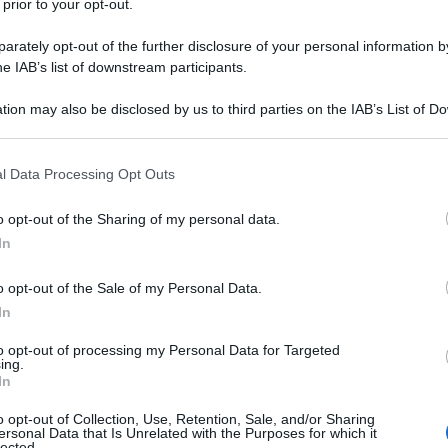
 prior to your opt-out.
rately opt-out of the further disclosure of your personal information by
 ARD
ha trasmesso un documentario che ha
he IAB’s list of downstream participants.
iberisti e intransigenti tedeschi. Il documentario dal
- Potenza senza controllo"
, un documentario
tion may also be disclosed by us to third parties on the IAB’s List of 
 that may further disclose it to other third parties.
trato ai tedeschi un approccio diverso al
 that this website/app uses one or more Google services and may gath
l Data Processing Opt Outs
including but not limited to your visit or usage behaviour. You may click 
iù "scioccante",
 to Google and its third-party tags to use your data for below specifi
o opt-out of the Sharing of my personal data.
ogle consent section.
In
n volevano che la Grecia andasse in bancarotta
e le banche tedesche e le banche francesi, che
o opt-out of the Sale of my Personal Data.
ardi e avevano paura di perdere il denaro.
In
ale ha pompato il denaro dei contribuenti nel
to opt-out of processing my Personal Data for Targeted
ing.
di di denaro che non hanno raggiunto la gente
In
he il popolo greco è stato deprivato dai non-
o opt-out of Collection, Use, Retention, Sale, and/or Sharing
ocrati della Troika, sono stati sistematicamente
ersonal Data that Is Unrelated with the Purposes for which it
enza sanitaria - in una parola, umiliati.
lected.