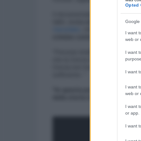
Opted 
Il documentario mostra interviste
falliti, sindacalisti ecc e un coll
Google 
Varoufakis
, che ha descritto pia
I want t
crimine contro l'umanità":
web or d
"Persone intelligenti a Bruxelle
I want t
purpose
che la Grecia non avrebbe mai rip
Grecia non fosse in bancarotta,
I want 
sufficiente. "
I want t
"In questa posizione, dare ad u
web or d
della storia è stato un crimine
I want t
or app.
I want t
I want t