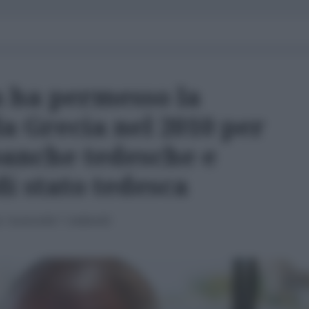
 ha permesso la
a Grecia nel 2010 per
banche tedesche e
di stato tedesca
 "sconvolto" i tedeschi