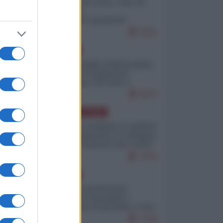
Invasione di Ceuta: cosa sta
accadendo
nell'enclave spagnola?
9251
EUROPA
Quando il figlio di Netanyahu
incitava "l'occupazione
musulmana" di Ceuta e
Melilla
8570
AMERICA LATINA
Dalla Convertibilità al "grillete
fiscal": l'Argentina si consegna
ai mercati (ancora una volta)
7876
EUROPA
Mosca: le esercitazioni
nucleari di Germania e
Francia sono il preludio a una
guerra contro la Russia
7436