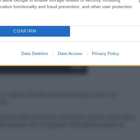
cation functionality and fraud prevention, and other user protection.
CONFIRM
Data Deletion
Data Access
Privacy Policy
ri,
hanno criticato il documentario come "un
ZA".
alcune delle interviste sembrano essere state fatte
le elezioni del 25 gennaio che hanno portato al