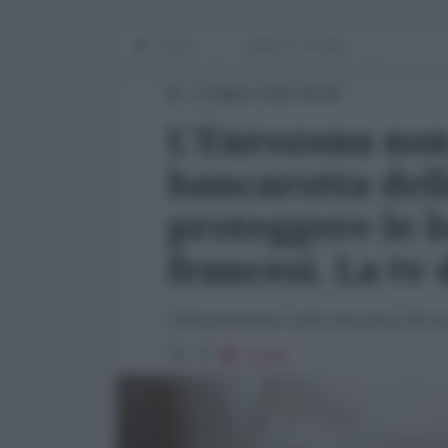
Home
WORLD AFFAIRS
12 Marzo 2015 00:00
L'Eurozona non
bancarotta dell
proteggere le 
francesi. La tv 
Il documentario sulla crisi greca che ha
11429