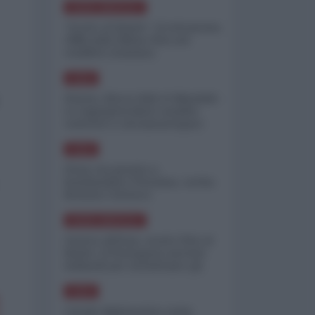
NORD-AMERICA
"Scorte al limite": il retroscena
CNN sulla difesa USA nel
conflitto iraniano
ASIA
Yemen, blocco Bab el-Mandab:
Le superpetroliere saudite
costrette a circumnavigare
l'Africa
ASIA
l'Iran era pronto a
bombardare l'Ucraina, cos'ha
fermato l'attacco
NORD-AMERICA
Guerra all'Iran, scorte USA al
limite: il Pentagono investe
miliardi per ricostituire gli
arsenali
ASIA
Canale diplomatico resta