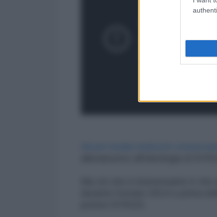
authenti
Alcuni media tedeschi conservato
allenamento all'ideologia di SYRI
Ma ciò che è interessante è che 
durante l'estate 2014 e prima del
potere SYRIZA.