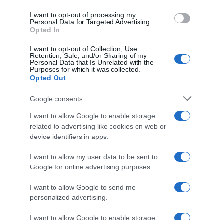
use your data for below specified purposes in below Google
I want to opt-out of processing my
consent section.
Personal Data for Targeted Advertising.
Opted In
I want to opt-out of Collection, Use,
Retention, Sale, and/or Sharing of my
Personal Data that Is Unrelated with the
Purposes for which it was collected.
Opted Out
Google consents
I want to allow Google to enable storage
related to advertising like cookies on web or
device identifiers in apps.
I want to allow my user data to be sent to
Google for online advertising purposes.
I want to allow Google to send me
personalized advertising.
I want to allow Google to enable storage