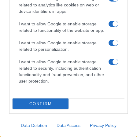
related to analytics like cookies on web or
device identifiers in apps.
I want to allow Google to enable storage
related to functionality of the website or app.
#
GEOGRAFIE
DEL
POTERE
I want to allow Google to enable storage
related to personalization.
di Fabio Massimo Paernti
I want to allow Google to enable storage
related to security, including authentication
functionality and fraud prevention, and other
user protection.
"Mentre noi giochiamo con i chatbot, la
Cina si è presa il futuro dell'IA" (VIDEO)
CONFIRM
24 Giugno 2026 08:00
Data Deletion
Data Access
Privacy Policy
#
RETHINK.POWER