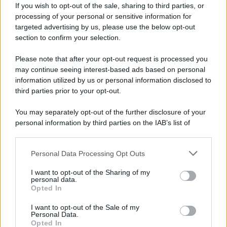
If you wish to opt-out of the sale, sharing to third parties, or
20 Luglio 2026 10:00
processing of your personal or sensitive information for
targeted advertising by us, please use the below opt-out
section to confirm your selection.
#
EDITORIALI
Please note that after your opt-out request is processed you
may continue seeing interest-based ads based on personal
information utilized by us or personal information disclosed to
third parties prior to your opt-out.
You may separately opt-out of the further disclosure of your
personal information by third parties on the IAB’s list of
downstream participants.
Beppe Grillo e il socialismo con
Personal Data Processing Opt Outs
This information may also be disclosed by us to third parties
caratteristiche italiane
on the IAB’s List of Downstream Participants that may further
I want to opt-out of the Sharing of my
disclose it to other third parties.
30 Luglio 2026 09:00
personal data.
Opted In
Please note that this website/app uses one or more Google
services and may gather and store information including but
I want to opt-out of the Sale of my
Personal Data.
not limited to your visit or usage behaviour. You may click to
#
STORIA
IN
DIRETTA
Opted In
grant or deny consent to Google and its third-party tags to