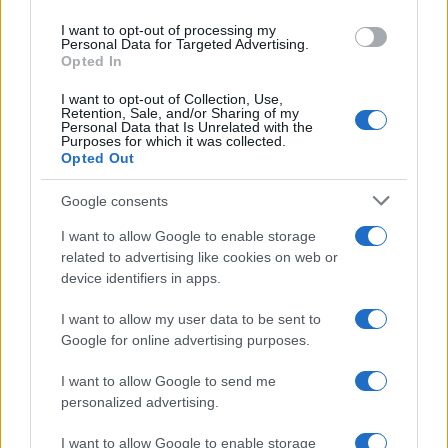
#
UNA
FINESTRA
APERTA
use your data for below specified purposes in below Google
I want to opt-out of processing my
consent section.
Personal Data for Targeted Advertising.
Opted In
Una finestra aperta
I want to opt-out of Collection, Use,
Retention, Sale, and/or Sharing of my
Personal Data that Is Unrelated with the
Purposes for which it was collected.
Opted Out
Il vero senso, e la prospettiva autentica,
Google consents
della legge sulla promozione del
progresso e dell’unità etnica
I want to allow Google to enable storage
03 Agosto 2026 14:00
related to advertising like cookies on web or
device identifiers in apps.
I want to allow my user data to be sent to
Google for online advertising purposes.
#
SCELTI
DAL
PEOPLE'S
DAILY
I want to allow Google to send me
personalized advertising.
I want to allow Google to enable storage