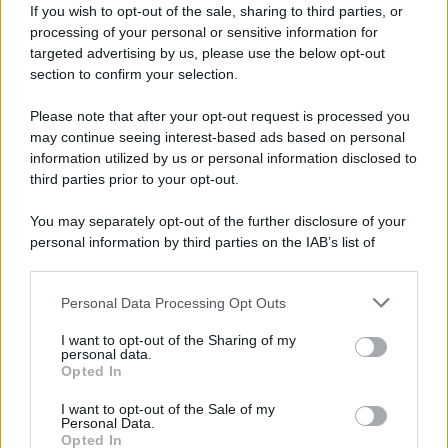
interamente in chiaro
If you wish to opt-out of the sale, sharing to third parties, or
processing of your personal or sensitive information for
24 Luglio 2026 15:49
targeted advertising by us, please use the below opt-out
section to confirm your selection.
Please note that after your opt-out request is processed you
#
GENERAZIONE
ANTIDIPLOMATICA
may continue seeing interest-based ads based on personal
information utilized by us or personal information disclosed to
third parties prior to your opt-out.
You may separately opt-out of the further disclosure of your
personal information by third parties on the IAB’s list of
downstream participants.
Personal Data Processing Opt Outs
This information may also be disclosed by us to third parties
Berlino salva la privacy delle chat online –
on the IAB’s List of Downstream Participants that may further
ma il rischio censura resta all’orizzonte
I want to opt-out of the Sharing of my
disclose it to other third parties.
personal data.
17 Ottobre 2025 13:00
Opted In
Please note that this website/app uses one or more Google
services and may gather and store information including but
I want to opt-out of the Sale of my
Personal Data.
not limited to your visit or usage behaviour. You may click to
Opted In
grant or deny consent to Google and its third-party tags to