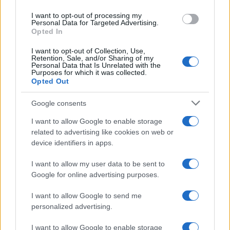
use your data for below specified purposes in below Google
I want to opt-out of processing my
di Fabrizio Verde
consent section.
Personal Data for Targeted Advertising.
Opted In
I want to opt-out of Collection, Use,
Retention, Sale, and/or Sharing of my
Personal Data that Is Unrelated with the
Purposes for which it was collected.
Dalla Convertibilità al "grillete fiscal":
Opted Out
l'Argentina si consegna ai mercati (ancora
una volta)
Google consents
01 Agosto 2026 19:07
I want to allow Google to enable storage
related to advertising like cookies on web or
device identifiers in apps.
#
ECONOMIA
E
DINTORNI
I want to allow my user data to be sent to
Google for online advertising purposes.
di Giuseppe Masala
I want to allow Google to send me
personalized advertising.
I want to allow Google to enable storage