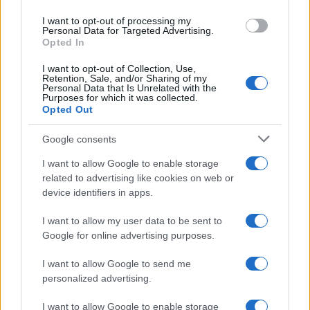
use your data for below specified purposes in below Google
I want to opt-out of processing my
"Black Rock non perde mai" – l'allarme di
consent section.
Personal Data for Targeted Advertising.
Volpi sulla bolla tecnologica
Opted In
27 Giugno 2026 16:24
I want to opt-out of Collection, Use,
Retention, Sale, and/or Sharing of my
Personal Data that Is Unrelated with the
Purposes for which it was collected.
Opted Out
#
MONDISUD
Google consents
I want to allow Google to enable storage
di Fabrizio Verde
related to advertising like cookies on web or
device identifiers in apps.
I want to allow my user data to be sent to
Google for online advertising purposes.
Dalla Convertibilità al "grillete fiscal":
l'Argentina si consegna ai mercati (ancora
I want to allow Google to send me
una volta)
personalized advertising.
01 Agosto 2026 19:07
I want to allow Google to enable storage