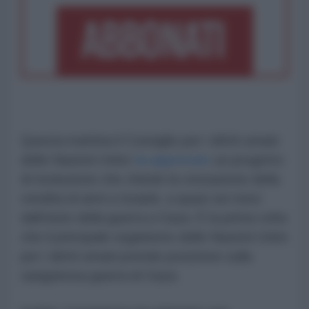
Questa mattina il Consiglio per i diritti umani
delle Nazioni Unite
ha approvato
un progetto
di risoluzione che chiede la cessazione della
vendita di armi a Israele, a quasi sei mesi
dall’inizio della guerra a Gaza. È la prima volta
che il principale organismo delle Nazioni Unite
per i diritti umani prende posizione sulla
sanguinosa guerra di Gaza.