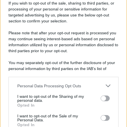
If you wish to opt-out of the sale, sharing to third parties, or
processing of your personal or sensitive information for
targeted advertising by us, please use the below opt-out
section to confirm your selection.
Please note that after your opt-out request is processed you
may continue seeing interest-based ads based on personal
information utilized by us or personal information disclosed to
third parties prior to your opt-out.
You may separately opt-out of the further disclosure of your
personal information by third parties on the IAB’s list of
downstream participants.
Personal Data Processing Opt Outs
This information may also be disclosed by us to third parties
on the IAB’s List of Downstream Participants that may further
I want to opt-out of the Sharing of my
disclose it to other third parties.
personal data.
Opted In
Please note that this website/app uses one or more Google
services and may gather and store information including but
I want to opt-out of the Sale of my
Personal Data.
not limited to your visit or usage behaviour. You may click to
Opted In
grant or deny consent to Google and its third-party tags to