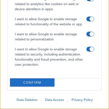
related to analytics like cookies on web or
di Fabio Massimo Paernti
device identifiers in apps.
I want to allow Google to enable storage
related to functionality of the website or app.
I want to allow Google to enable storage
related to personalization.
"Mentre noi giochiamo con i chatbot, la
Cina si è presa il futuro dell'IA" (VIDEO)
I want to allow Google to enable storage
24 Giugno 2026 08:00
related to security, including authentication
functionality and fraud prevention, and other
user protection.
#
EDITORIALI
CONFIRM
Data Deletion
Data Access
Privacy Policy