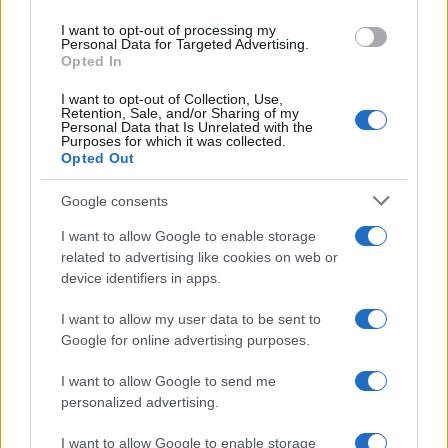
use your data for below specified purposes in below Google
I want to opt-out of processing my
consent section.
Personal Data for Targeted Advertising.
Opted In
#
RETHINK.POWER
I want to opt-out of Collection, Use,
Retention, Sale, and/or Sharing of my
Personal Data that Is Unrelated with the
Purposes for which it was collected.
di Alessandro Bartoloni
Opted Out
Google consents
I want to allow Google to enable storage
related to advertising like cookies on web or
Come finirebbe una guerra tra UE e
device identifiers in apps.
Russia? Tre scenari per il 2030 (e le
alternative alla linea dura)
I want to allow my user data to be sent to
20 Luglio 2026 10:00
Google for online advertising purposes.
I want to allow Google to send me
personalized advertising.
#
GEOGRAFIE
DEL
POTERE
I want to allow Google to enable storage