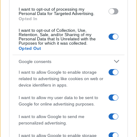
use your data for below specified purposes in below Google
I want to opt-out of processing my
consent section.
Personal Data for Targeted Advertising.
Opted In
#
GEOGRAFIE
DEL
POTERE
I want to opt-out of Collection, Use,
Retention, Sale, and/or Sharing of my
Personal Data that Is Unrelated with the
Purposes for which it was collected.
di Fabio Massimo Paernti
Opted Out
Google consents
I want to allow Google to enable storage
related to advertising like cookies on web or
"Mentre noi giochiamo con i chatbot, la
device identifiers in apps.
Cina si è presa il futuro dell'IA" (VIDEO)
I want to allow my user data to be sent to
24 Giugno 2026 08:00
Google for online advertising purposes.
I want to allow Google to send me
personalized advertising.
#
RETHINK.POWER
I want to allow Google to enable storage