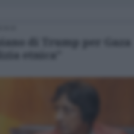
5 09:30
 piano di Trump per Gaza
izia etnica"