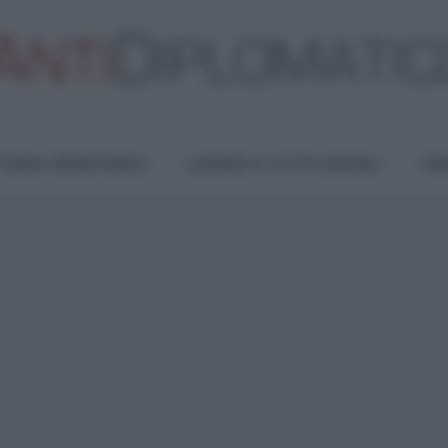
TURA E RESISTENZA
LAVORO E LOTTE SOCIALI
OPI