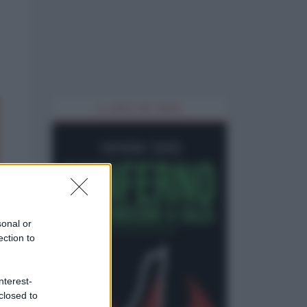
IL LIBRO DEL MESE
sonal or
ection to
nterest-
closed to