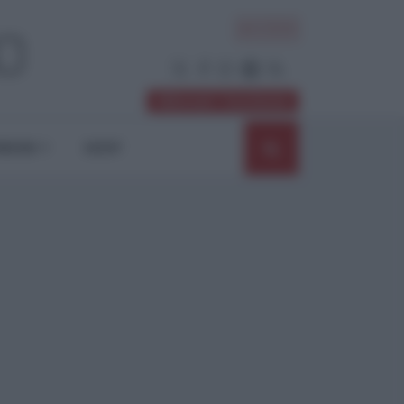
ACCEDI
Abbonati / Sostienici
NIONI
SHOP