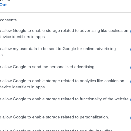
CPI e del tribunale speciale riguardo al genocidio
Out
anche lei avrebbe sostenuto l'accusa di apartheid
penale internazionale.
consents
o allow Google to enable storage related to advertising like cookies on
o le sanzioni recentemente imposte da Trump
evice identifiers in apps.
issione di un mandato di arresto nei confronti di
o allow my user data to be sent to Google for online advertising
s.
ella Corte penale internazionale] Karim Khan possa
to allow Google to send me personalized advertising.
esto reato. Sono stata giudice in quel tribunale e
presentare accuse per un reato che non è mai stato
o allow Google to enable storage related to analytics like cookies on
evice identifiers in apps.
ione dell'apartheid verrà fuori, la sosterrò
llay, aggiungendo che la sua commissione ha in
o allow Google to enable storage related to functionality of the website
riguardo l'accusa di apartheid.
o allow Google to enable storage related to personalization.
e di Pillay
ha accusato
Israele di crimini di guerra e
struzione mirata del sistema sanitario di Gaza. La
o allow Google to enable storage related to security, including