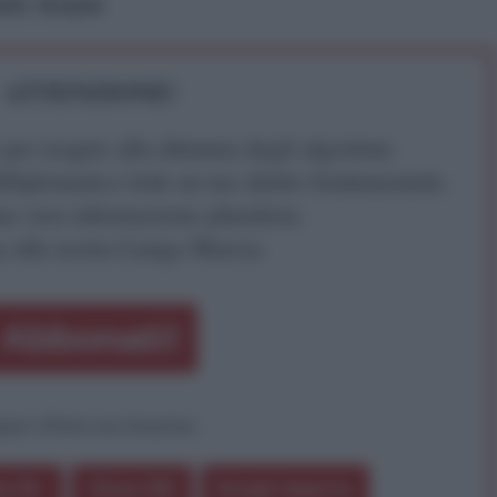
tti. Grazie
ATTENZIONE!
r reagire alla dittatura degli algoritmi.
iDiplomatico lede un tuo diritto fondamentale.
a vera informazione pluralista.
a alla nostra Lunga Marcia.
Abbonati!
pure effettua una donazione
a 5€
Dona 15€
Scegli importo