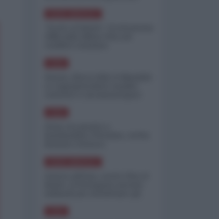
minimizzare le perdite
NORD-AMERICA
"Scorte al limite": il retroscena
CNN sulla difesa USA nel
conflitto iraniano
ASIA
Yemen, blocco Bab el-Mandab:
Le superpetroliere saudite
costrette a circumnavigare
l'Africa
ASIA
l'Iran era pronto a
bombardare l'Ucraina, cos'ha
fermato l'attacco
NORD-AMERICA
Guerra all'Iran, scorte USA al
limite: il Pentagono investe
miliardi per ricostituire gli
arsenali
ASIA