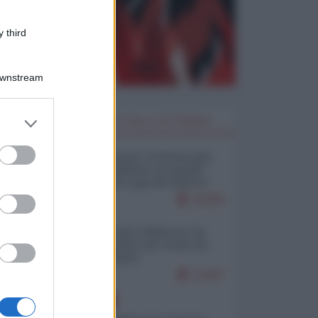
 third
Downstream
er and store
I PIÙ LETTI DELLA SETTIMANA
to grant or
ed purposes
Restare umani: la forma più
alta di ribellione al mondo
distopico di oggi (di Alberto
Bradanini)
20390
Ceuta: perché il Marocco fa
con noi quello che vuole (di
Alberto Negri)
12447
EUROPA