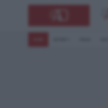
HOME
ESTERI
ITALIA
CUL