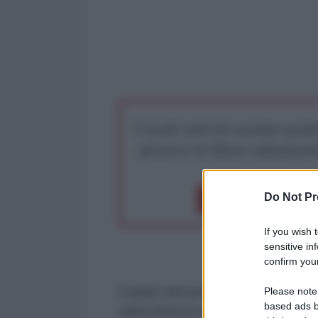
I nostri articoli saranno gratu
preserva la libera infor
Do Not Pr
Dona 1€
Don
If you wish 
sensitive in
confirm your
Il piano del presidente degli Stat
Please note
based ads b
della Striscia di Gaza in altri Paes