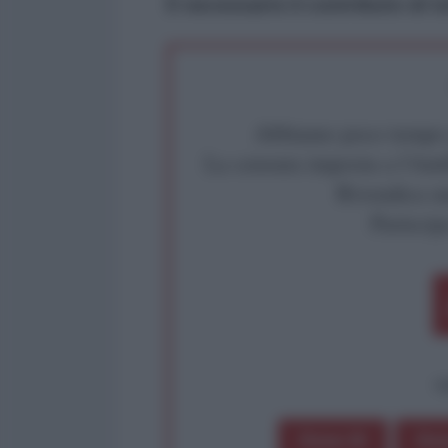
È necessario il contributo di tu
Abbiamo poco tempo pe
La censura imposta a l'Ant
Rivendica un
Partecip
op
Dona 1€
Don