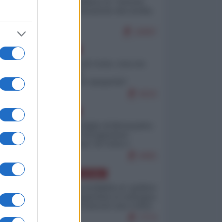
Quali sarebbero le “vittorie
ucraine” decantate dai media
italici?
10097
EUROPA
Invasione di Ceuta: cosa sta
accadendo
nell'enclave spagnola?
9210
EUROPA
Quando il figlio di Netanyahu
incitava "l'occupazione
musulmana" di Ceuta e
Melilla
8455
AMERICA LATINA
Dalla Convertibilità al "grillete
fiscal": l'Argentina si consegna
ai mercati (ancora una volta)
7773