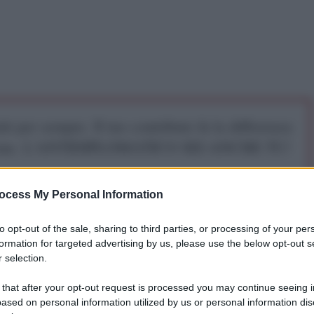
iti per sempre. Il tuo contributo fa la differenza:
mazione. L'ANTIDIPLOMATICO SEI ANCHE TU!
ocess My Personal Information
a 5€
Dona 15€
Scegli importo
to opt-out of the sale, sharing to third parties, or processing of your per
formation for targeted advertising by us, please use the below opt-out s
 selection.
i Uniti Donald Trump di spostare l'intera popolazione
 that after your opt-out request is processed you may continue seeing i
ased on personal information utilized by us or personal information dis
i è illegale secondo il diritto internazionale ed