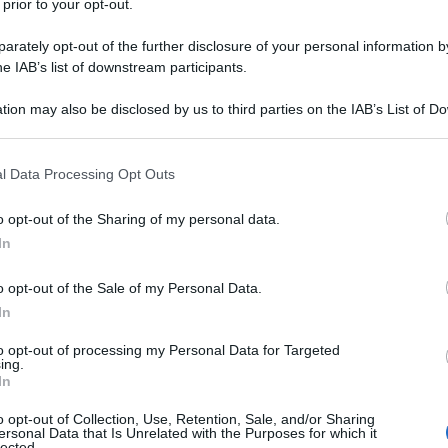
 prior to your opt-out.
ha dichiarato
, durante un’intervista rilasciata a
Commissione d'inchiesta delle Nazioni Unite sui
rately opt-out of the further disclosure of your personal information by
he IAB’s list of downstream participants.
tion may also be disclosed by us to third parties on the IAB’s List of 
cordato che "Trump è tristemente ignorante in diritto
 that may further disclose it to other third parties.
to forzato di un gruppo occupato è un crimine
 that this website/app uses one or more Google services and may gath
l Data Processing Opt Outs
 etnica".
including but not limited to your visit or usage behaviour. You may click 
 to Google and its third-party tags to use your data for below specifi
o opt-out of the Sharing of my personal data.
ogle consent section.
econdo la legge, che Trump possa mettere in atto la
In
esi dalla loro terra”.
o opt-out of the Sale of my Personal Data.
In
e alle sanzioni di Trump
to opt-out of processing my Personal Data for Targeted
ing.
e ha anche chiarito che avrebbe sostenuto l'accusa di
In
alla Corte penale internazionale (CPI).
o opt-out of Collection, Use, Retention, Sale, and/or Sharing
ersonal Data that Is Unrelated with the Purposes for which it
lected.