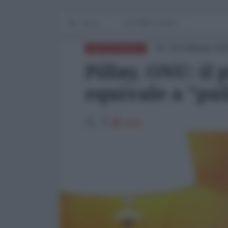
Home
IN PRIMO PIANO
10 Febbraio 202
MEDITERRANEO
Pillay, ONU: il
equivale a "pul
2379