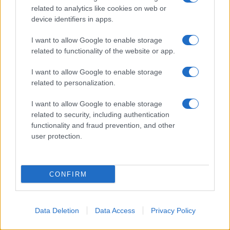
related to analytics like cookies on web or
device identifiers in apps.
I want to allow Google to enable storage
related to functionality of the website or app.
I want to allow Google to enable storage
related to personalization.
I want to allow Google to enable storage
related to security, including authentication
functionality and fraud prevention, and other
user protection.
#
GEOGRAFIE
DEL
POTERE
CONFIRM
di Fabio Massimo Paernti
Data Deletion
Data Access
Privacy Policy