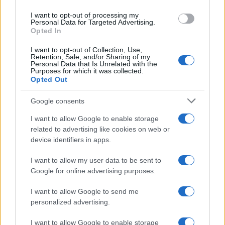
"dell'invasione civile di Ceuta da parte dei
use your data for below specified purposes in below Google
marocchini"
I want to opt-out of processing my
consent section.
Personal Data for Targeted Advertising.
Opted In
I want to opt-out of Collection, Use,
Retention, Sale, and/or Sharing of my
Personal Data that Is Unrelated with the
Purposes for which it was collected.
Opted Out
Google consents
I want to allow Google to enable storage
related to advertising like cookies on web or
device identifiers in apps.
I want to allow my user data to be sent to
Google for online advertising purposes.
I want to allow Google to send me
personalized advertising.
I want to allow Google to enable storage