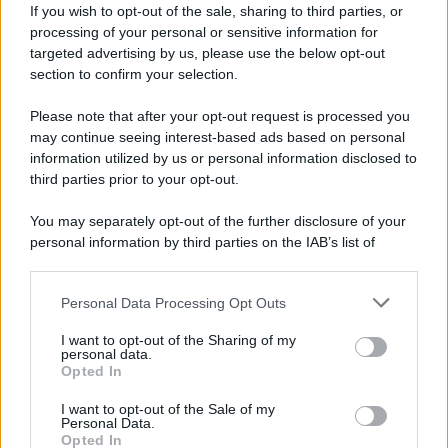
If you wish to opt-out of the sale, sharing to third parties, or
processing of your personal or sensitive information for
targeted advertising by us, please use the below opt-out
section to confirm your selection.
Please note that after your opt-out request is processed you
may continue seeing interest-based ads based on personal
information utilized by us or personal information disclosed to
third parties prior to your opt-out.
You may separately opt-out of the further disclosure of your
personal information by third parties on the IAB’s list of
downstream participants.
Personal Data Processing Opt Outs
This information may also be disclosed by us to third parties
on the IAB’s List of Downstream Participants that may further
I want to opt-out of the Sharing of my
disclose it to other third parties.
personal data.
Opted In
Please note that this website/app uses one or more Google
services and may gather and store information including but
I want to opt-out of the Sale of my
Personal Data.
not limited to your visit or usage behaviour. You may click to
Opted In
grant or deny consent to Google and its third-party tags to