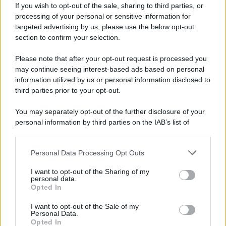
If you wish to opt-out of the sale, sharing to third parties, or
processing of your personal or sensitive information for
targeted advertising by us, please use the below opt-out
section to confirm your selection.
Please note that after your opt-out request is processed you
may continue seeing interest-based ads based on personal
information utilized by us or personal information disclosed to
Cina, Russia e Iran, io ve l’avevo detto (di
third parties prior to your opt-out.
Vito Petrocelli)
07 Agosto 2026 18:00
You may separately opt-out of the further disclosure of your
personal information by third parties on the IAB’s list of
downstream participants.
Personal Data Processing Opt Outs
This information may also be disclosed by us to third parties
#
STORIA
IN
DIRETTA
on the IAB’s List of Downstream Participants that may further
I want to opt-out of the Sharing of my
disclose it to other third parties.
personal data.
Opted In
di Loretta Napoleoni
Please note that this website/app uses one or more Google
services and may gather and store information including but
I want to opt-out of the Sale of my
Personal Data.
not limited to your visit or usage behaviour. You may click to
Opted In
grant or deny consent to Google and its third-party tags to