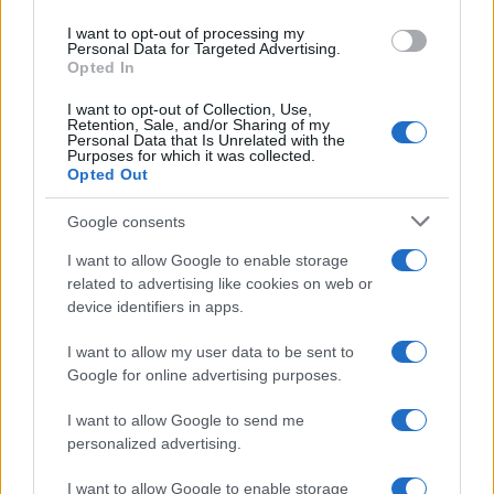
use your data for below specified purposes in below Google
I want to opt-out of processing my
consent section.
Personal Data for Targeted Advertising.
"Black Rock non perde mai" – l'allarme di
Opted In
Volpi sulla bolla tecnologica
I want to opt-out of Collection, Use,
27 Giugno 2026 16:24
Retention, Sale, and/or Sharing of my
Personal Data that Is Unrelated with the
Purposes for which it was collected.
Opted Out
#
MONDISUD
Google consents
I want to allow Google to enable storage
di Fabrizio Verde
related to advertising like cookies on web or
device identifiers in apps.
I want to allow my user data to be sent to
Google for online advertising purposes.
Dalla Convertibilità al "grillete fiscal":
I want to allow Google to send me
l'Argentina si consegna ai mercati (ancora
personalized advertising.
una volta)
01 Agosto 2026 19:07
I want to allow Google to enable storage