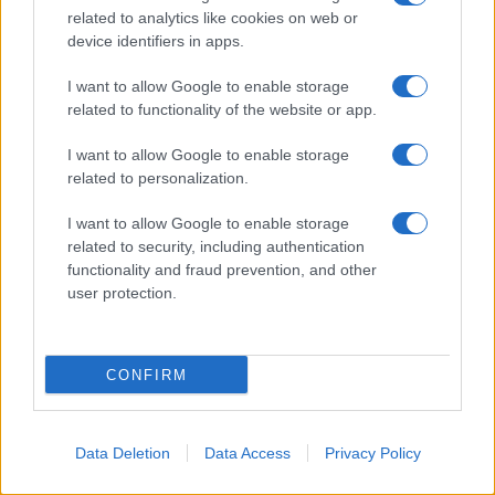
related to analytics like cookies on web or
device identifiers in apps.
#
ECONOMIA
E
DINTORNI
I want to allow Google to enable storage
related to functionality of the website or app.
I want to allow Google to enable storage
di Giuseppe Masala
related to personalization.
I want to allow Google to enable storage
related to security, including authentication
functionality and fraud prevention, and other
user protection.
Gli Stati Uniti stanno perdendo “la Guerra
Mondiale a pezzi”?
25 Giugno 2026 10:00
CONFIRM
Data Deletion
Data Access
Privacy Policy
#
EXODUS