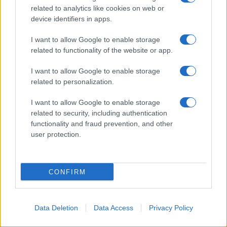
related to analytics like cookies on web or
device identifiers in apps.
I want to allow Google to enable storage
related to functionality of the website or app.
Come finirebbe una guerra tra UE e
Russia? Tre scenari per il 2030 (e le
I want to allow Google to enable storage
alternative alla linea dura)
related to personalization.
20 Luglio 2026 10:00
I want to allow Google to enable storage
related to security, including authentication
functionality and fraud prevention, and other
#
EDITORIALI
user protection.
CONFIRM
Data Deletion
Data Access
Privacy Policy