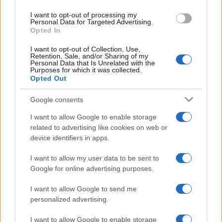
use your data for below specified purposes in below Google
I want to opt-out of processing my
consent section.
Personal Data for Targeted Advertising.
Opted In
I want to opt-out of Collection, Use,
Retention, Sale, and/or Sharing of my
Personal Data that Is Unrelated with the
Purposes for which it was collected.
Opted Out
Google consents
I want to allow Google to enable storage
related to advertising like cookies on web or
device identifiers in apps.
I want to allow my user data to be sent to
Google for online advertising purposes.
I want to allow Google to send me
personalized advertising.
I want to allow Google to enable storage