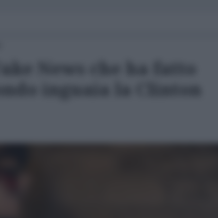
0
Fake News che ha fatto
ondo inguaia la Clinton