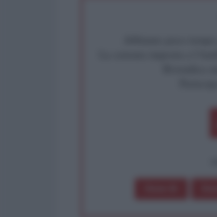
Abbiamo poco tempo pe
La censura imposta a l'Ant
Rivendica un
Partecip
op
Dona 1€
Don