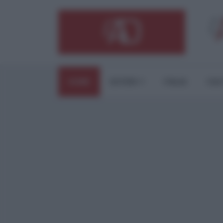
HOME
ESTERI
ITALIA
CUL