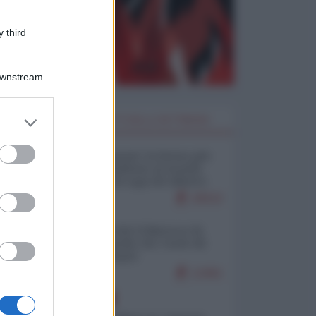
 third
Downstream
er and store
I PIÙ LETTI DELLA SETTIMANA
to grant or
ed purposes
Restare umani: la forma più
alta di ribellione al mondo
distopico di oggi (di Alberto
Bradanini)
20532
Ceuta: perché il Marocco fa
con noi quello che vuole (di
Alberto Negri)
12461
EUROPA