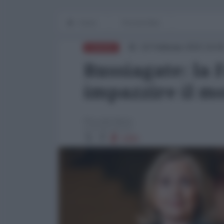
Home
Piccole Note
16 Febbraio 2022 16:0
EUROPA
Russiagate: la 
impazzire il m
Piccole Note
4360