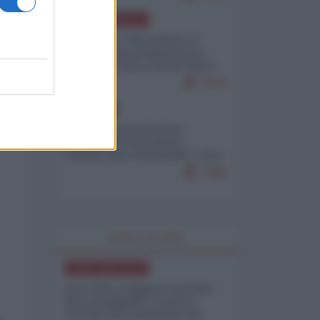
NORD-AMERICA
Il "mistero" dei numeri: il
governo Usa minimizza le
vittime in Iran, mentre fonti
interne...
7679
EUROPA
Mosca: le esercitazioni
nucleari di Germania e
Francia sono il preludio a una
guerra contro la Russia
7349
WORLD AFFAIRS
NORD-AMERICA
Iran-USA, scoppia il caso dei
dati manipolati: il nuovo
metodo del Pentagono per