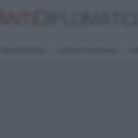
TURA E RESISTENZA
LAVORO E LOTTE SOCIALI
OPI