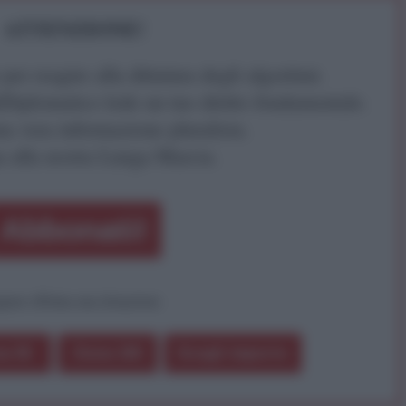
ATTENZIONE!
r reagire alla dittatura degli algoritmi.
iDiplomatico lede un tuo diritto fondamentale.
a vera informazione pluralista.
a alla nostra Lunga Marcia.
Abbonati!
pure effettua una donazione
a 5€
Dona 15€
Scegli importo