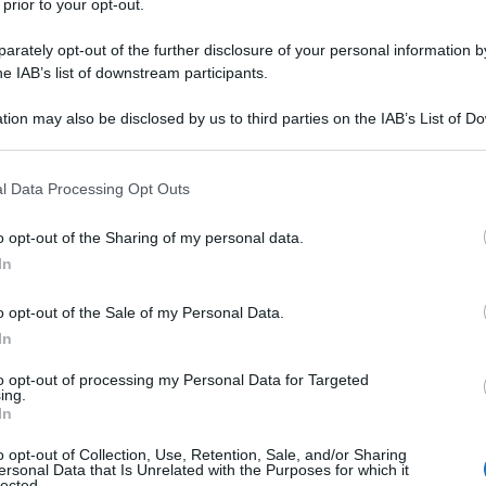
 ancor più esplosive delle precedenti.
 prior to your opt-out.
rately opt-out of the further disclosure of your personal information by
e fatto a pezzi il Russiagate, lo scandalo che
he IAB’s list of downstream participants.
i per vincere le presidenziali del 2016. Aveva infatti
he aveva “documentato” tale collusione, era una bufala
tion may also be disclosed by us to third parties on the IAB’s List of 
 that may further disclose it to other third parties.
mann, che si era avvalso come fonte principale di
a Washington” senza arte né parte, ma soprattutto
 that this website/app uses one or more Google services and may gath
l Data Processing Opt Outs
including but not limited to your visit or usage behaviour. You may click 
so.
 to Google and its third-party tags to use your data for below specifi
o opt-out of the Sharing of my personal data.
ogle consent section.
In
ano state spacciate come verità rivelata e come tali
e aveva recepito il dossier come veritiero prima che
o opt-out of the Sale of my Personal Data.
po aver alimentato per anni la campagna anti-Trump.
In
to opt-out of processing my Personal Data for Targeted
nascondeva un altro deficit di fondo, cioè che
ing.
In
a elettorale della Clinton, particolare che
, al quale si era presentato come privato cittadino
o opt-out of Collection, Use, Retention, Sale, and/or Sharing
ersonal Data that Is Unrelated with the Purposes for which it
lected.