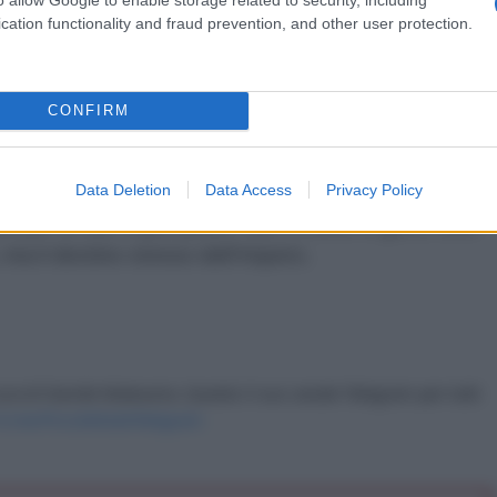
cation functionality and fraud prevention, and other user protection.
che a questo punto la Clinton rischia di essere
e o al Congresso, perché si tratta di un crimine
ricana.
CONFIRM
globali nonostante le numerose defaillance, ha
Data Deletion
Data Access
Privacy Policy
ce al suo arco e potrebbe così eludere anche questo
re per le sue implicazioni. Non ci sono in gioco solo
 ma il destino stesso dell’Impero.
ura di Davide Malacaria. Questo il suo canale Telegram per tutti
//t.me/PiccoleNoteTelegram