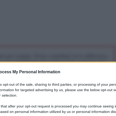
iti per sempre. Il tuo contributo fa la differenza:
mazione. L'ANTIDIPLOMATICO SEI ANCHE TU!
ocess My Personal Information
a 5€
Dona 15€
Scegli importo
to opt-out of the sale, sharing to third parties, or processing of your per
formation for targeted advertising by us, please use the below opt-out s
 selection.
ate. Il consigliere speciale John Durham, che ha
 that after your opt-out request is processed you may continue seeing i
nda, ha depositato una nuova tranche della sua
ased on personal information utilized by us or personal information dis