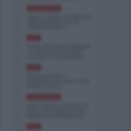
minimizzare le perdite
NORD-AMERICA
"Scorte al limite": il retroscena
CNN sulla difesa USA nel
conflitto iraniano
ASIA
Yemen, blocco Bab el-Mandab:
Le superpetroliere saudite
costrette a circumnavigare
l'Africa
ASIA
l'Iran era pronto a
bombardare l'Ucraina, cos'ha
fermato l'attacco
NORD-AMERICA
Guerra all'Iran, scorte USA al
limite: il Pentagono investe
miliardi per ricostituire gli
arsenali
ASIA