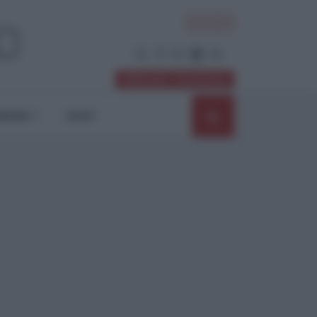
ACCEDI
Abbonati / Sostienici
NIONI
SHOP