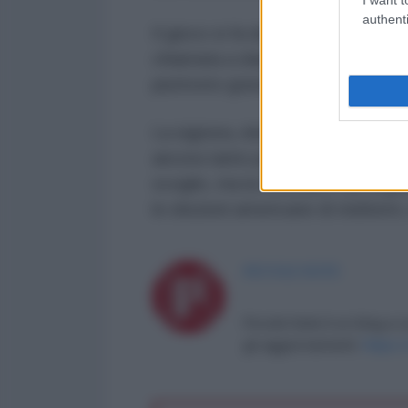
authenti
Il gioco si fa duro, dal momento 
chiamata a deporre, o in Tribunal
piuttosto grave per la legge ame
La signora, idolatrata dei media 
ancora tanto potere e tante frec
scoglio, ma la vicenda è da segui
le elezioni americane di midterm,
PICCOLE NOTE
Piccole Note è un blog a c
gli aggiornamenti:
https: