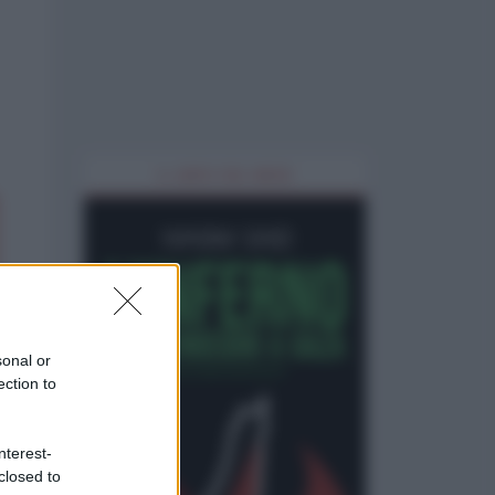
IL LIBRO DEL MESE
sonal or
ection to
nterest-
closed to