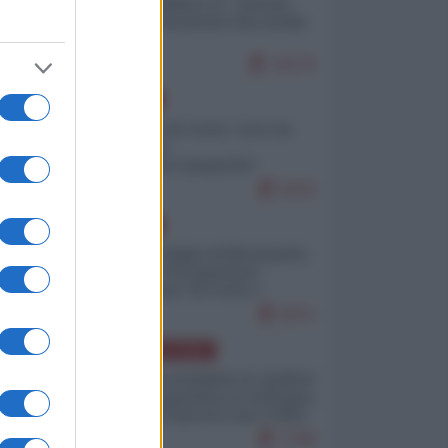
Quali sarebbero le “vittorie
ucraine” decantate dai media
italici?
10170
EUROPA
Invasione di Ceuta: cosa sta
accadendo
nell'enclave spagnola?
9210
EUROPA
Quando il figlio di Netanyahu
incitava "l'occupazione
musulmana" di Ceuta e
Melilla
8471
AMERICA LATINA
Dalla Convertibilità al "grillete
fiscal": l'Argentina si consegna
ai mercati (ancora una volta)
7788