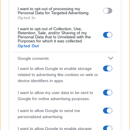
use your data for below specified purposes in below Google
I want to opt-out of processing my
consent section.
Personal Data for Targeted Advertising.
Opted In
La Trilogia del Rimosso di Michelangelo
I want to opt-out of Collection, Use,
Severgnini, prodotta da l'AntiDiplomatico,
Retention, Sale, and/or Sharing of my
Personal Data that Is Unrelated with the
interamente in chiaro
Purposes for which it was collected.
Opted Out
24 Luglio 2026 15:49
Google consents
I want to allow Google to enable storage
#
GENERAZIONE
ANTIDIPLOMATICA
related to advertising like cookies on web or
device identifiers in apps.
I want to allow my user data to be sent to
Google for online advertising purposes.
I want to allow Google to send me
personalized advertising.
I want to allow Google to enable storage