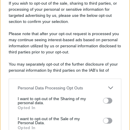
If you wish to opt-out of the sale, sharing to third parties, or
processing of your personal or sensitive information for
#
ECONOMIA
E
DINTORNI
targeted advertising by us, please use the below opt-out
section to confirm your selection.
di Giuseppe Masala
Please note that after your opt-out request is processed you
may continue seeing interest-based ads based on personal
information utilized by us or personal information disclosed to
third parties prior to your opt-out.
You may separately opt-out of the further disclosure of your
Gli Stati Uniti stanno perdendo “la Guerra
personal information by third parties on the IAB’s list of
Mondiale a pezzi”?
downstream participants.
25 Giugno 2026 10:00
Personal Data Processing Opt Outs
This information may also be disclosed by us to third parties
on the IAB’s List of Downstream Participants that may further
I want to opt-out of the Sharing of my
disclose it to other third parties.
personal data.
#
EXODUS
Opted In
Please note that this website/app uses one or more Google
services and may gather and store information including but
I want to opt-out of the Sale of my
Personal Data.
not limited to your visit or usage behaviour. You may click to
di Michelangelo Severgnini
Opted In
grant or deny consent to Google and its third-party tags to