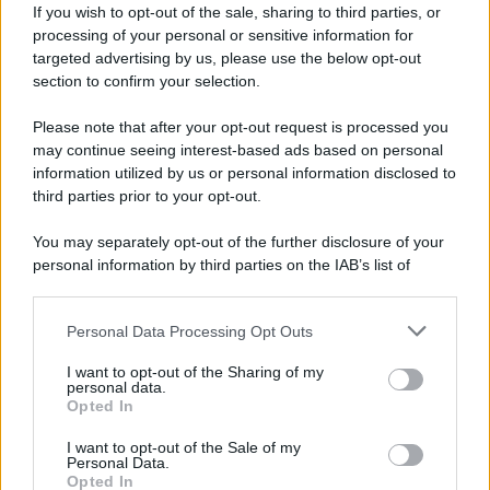
If you wish to opt-out of the sale, sharing to third parties, or
processing of your personal or sensitive information for
targeted advertising by us, please use the below opt-out
section to confirm your selection.
#
GENERAZIONE
ANTIDIPLOMATICA
Please note that after your opt-out request is processed you
may continue seeing interest-based ads based on personal
information utilized by us or personal information disclosed to
third parties prior to your opt-out.
You may separately opt-out of the further disclosure of your
personal information by third parties on the IAB’s list of
downstream participants.
Berlino salva la privacy delle chat online –
ma il rischio censura resta all’orizzonte
Personal Data Processing Opt Outs
This information may also be disclosed by us to third parties
on the IAB’s List of Downstream Participants that may further
17 Ottobre 2025 13:00
I want to opt-out of the Sharing of my
disclose it to other third parties.
personal data.
Opted In
Please note that this website/app uses one or more Google
services and may gather and store information including but
I want to opt-out of the Sale of my
#
UNA
FINESTRA
APERTA
Personal Data.
not limited to your visit or usage behaviour. You may click to
Opted In
grant or deny consent to Google and its third-party tags to