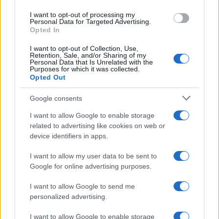
use your data for below specified purposes in below Google
I want to opt-out of processing my
consent section.
Personal Data for Targeted Advertising.
Opted In
I want to opt-out of Collection, Use,
Retention, Sale, and/or Sharing of my
Personal Data that Is Unrelated with the
Purposes for which it was collected.
Opted Out
Google consents
I want to allow Google to enable storage
related to advertising like cookies on web or
device identifiers in apps.
I want to allow my user data to be sent to
Google for online advertising purposes.
Siria, Storie di vinti e di ultimi
I want to allow Google to send me
personalized advertising.
I want to allow Google to enable storage