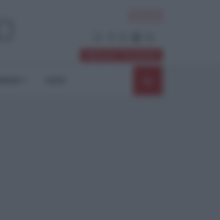
ACCEDI
Abbonati / Sostienici
NIONI
SHOP