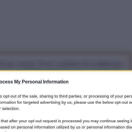
iti per sempre. Il tuo contributo fa la differenza:
mazione. L'ANTIDIPLOMATICO SEI ANCHE TU!
ocess My Personal Information
a 5€
Dona 15€
Scegli importo
to opt-out of the sale, sharing to third parties, or processing of your per
formation for targeted advertising by us, please use the below opt-out s
 selection.
 that after your opt-out request is processed you may continue seeing i
ased on personal information utilized by us or personal information dis
ta all’Iran, conclusasi con una rapida tregua