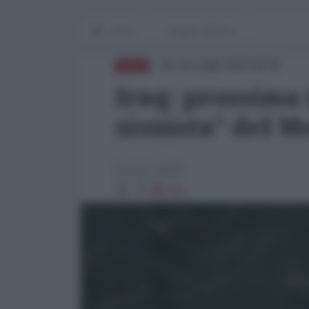
Home
Popoli e dintorni
01 Luglio 2025 08:00
ASIA
Iraq: prossima 
sionista” del M
Enrico Vigna
844