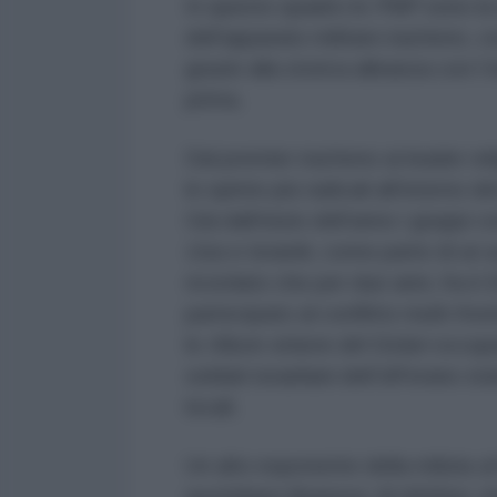
In questo quadro le
PMF
sono la 
dell’apparato militare iracheno,
grazie alla storica alleanza con l’
I
prima.
Dal premier iracheno ai leader rel
le spinte più radicali all’interno 
Già dall’inizio dell’anno i grupp
Usa e Israele
, come parte di un 
ricordato che per due anni, fra il
partecipato al conflitto multi-fro
le
Alture siriane del Golan
occup
soldati israeliani dell’
Idf
erano stat
locali.
Un alto esponente della milizia
a
quotidiano libanese
Al-Akhbar,
c