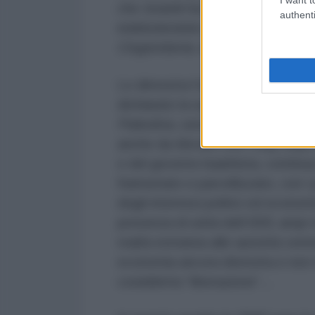
che
Israele
ha lavorato in questi a
authenti
indebolendolo duramente, colpend
Cisgiordania
, dal
Libano
alla
Siri
Lo dimostra l’estrema cautela di d
dichiarato la sua critica ai bomba
Palestina
, senza però alzare ecc
anche da rilevare che l’
Iraq
, dopo
e del governo baathista, continu
frantumato e parcellizzato, con i pa
degli interessi politici ed econom
presenza di unità dell’
ISIS
, ampi 
realtà estranea alle autorità cent
economia ancora distrutta e non r
cosiddetta “liberazione”…