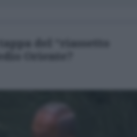
tappa del “riassetto
edio Oriente?