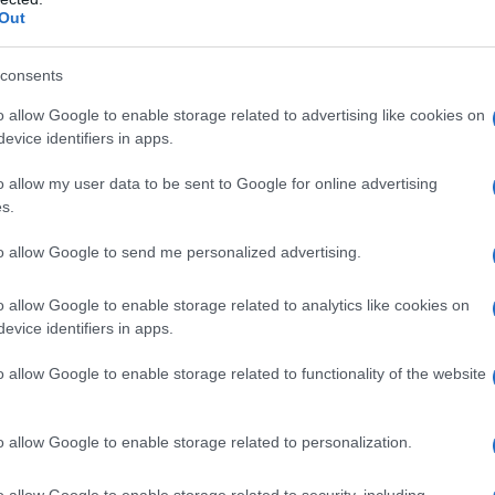
MF
, le “
Forze di Mobilitazione Popolari
”, l’ultima
Out
lla resistenza”,
quest’ultima alleanza al momento
consents
o allow Google to enable storage related to advertising like cookies on
lizie, in gran parte sciite irachene di circa 136.000
evice identifiers in apps.
0, sommata ad altre forze resistenti locali, tra cui
o allow my user data to be sent to Google for online advertising
ib Sayyed al-Shuhada, Ansarullah al-Awfiyaa.
s.
inoranza di brigate
sunnite
, cristiane,
yazide
e
to allow Google to send me personalized advertising.
mbattere contro le forze statunitensi durante
o allow Google to enable storage related to analytics like cookies on
evice identifiers in apps.
orientale è oggettivamente in un momento di
o allow Google to enable storage related to functionality of the website
delicatissimi equilibri, a rischio di tentativi, neanche
zzazione, schiacciato in mezzo alla situazione
o allow Google to enable storage related to personalization.
forzati e imposti. L’
Iraq
, rappresenta oggi un fronte,
fondamentale, per l’
Iran
, se non l’unico rimasto, dato
o allow Google to enable storage related to security, including