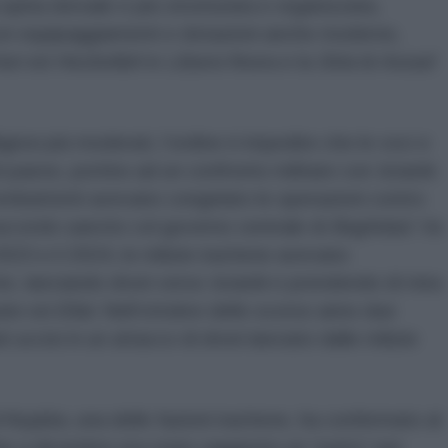
spina dorsale e più strutturata e organizzata,
 con equipaggiamenti e dotazioni anche moderne,
ran
ed
Hezbollah
in
Libano
finora e la
Siria
di
Assad
igiosi più moderati, l’ordine è impedire che le voci e
del paese, portino ad un confronto militare con
Israele
.
i combattenti avevano congelato le operazioni contro
accordo sancito col governo centrale di
Baghdad
. Va
 2023 e il 2024, le milizie irachene avevano
nte, lanciando droni verso
Israele
e prendendo di mira
ate ed
Eilat.
Nell’ottobre dello scorso anno due
i uccisi in un attacco di droni lanciato dalle milizie
l-Nujaba
, una delle fazioni irachene, ha confermato al
he a dicembre era stato raggiunto un “patto” per