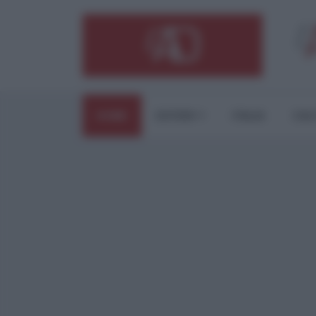
HOME
ESTERI
ITALIA
CUL