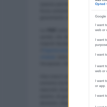
Questo perché lì è presente il
P
Opted 
forza consistente
dell’”Asse de
Google 
gravemente sfibrata.
I want t
Le
PMF,
sono una coalizione di mi
web or d
uomini, che diventano circa 170.00
I want t
Kata’ib Hezbollah
,
Nujabaa, Kata
purpose
l'
Organizzazione Badr
ed a una m
I want 
shabak
, tutte unificatesi per co
l'invasione
USA
dell'
Iraq
.
I want t
web or d
Una cosa è certa: il paese medi
I want t
estremo rischio, una situazione di 
or app.
nascosti, di processi di destabili
I want t
intorno, di guerre e sovvertimenti 
divenuto, dopo gli ultimi eventi, 
I want t