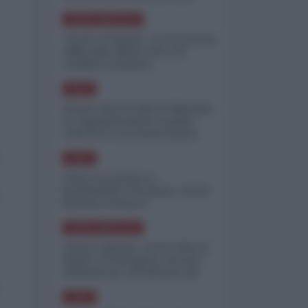
minimizzare le perdite
NORD-AMERICA
"Scorte al limite": il retroscena
CNN sulla difesa USA nel
conflitto iraniano
ASIA
Yemen, blocco Bab el-Mandab:
Le superpetroliere saudite
costrette a circumnavigare
l'Africa
ASIA
l'Iran era pronto a
bombardare l'Ucraina, cos'ha
fermato l'attacco
NORD-AMERICA
Guerra all'Iran, scorte USA al
limite: il Pentagono investe
miliardi per ricostituire gli
arsenali
ASIA