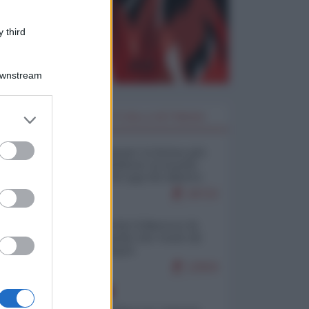
 third
Downstream
er and store
I PIÙ LETTI DELLA SETTIMANA
to grant or
ed purposes
Restare umani: la forma più
alta di ribellione al mondo
distopico di oggi (di Alberto
Bradanini)
20723
Ceuta: perché il Marocco fa
con noi quello che vuole (di
Alberto Negri)
12504
EUROPA