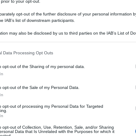
 prior to your opt-out.
 validi esponenti militari e scientifici del paese,
rately opt-out of the further disclosure of your personal information by
nternazionali, focalizzano nell’Iraq, la prossima
he IAB’s list of downstream participants.
ello iracheno “
è l’ultimo fronte rimasto
”, al
biettivi sionisti.
tion may also be disclosed by us to third parties on the IAB’s List of 
 that may further disclose it to other third parties.
l genocidio e la pulizia etnica in
Gaza
, mentre
 that this website/app uses one or more Google services and may gath
l Data Processing Opt Outs
including but not limited to your visit or usage behaviour. You may click 
te e territorialmente la
Cisgiordania
e i
Territori
 to Google and its third-party tags to use your data for below specifi
 sfibrato militarmente e politicamente
Hezbollah
e
o opt-out of the Sharing of my personal data.
ogle consent section.
In
ano
, dopo aver partecipato alla distruzione della
one poi grandi aree e
o opt-out of the Sale of my Personal Data.
In
ilitare a distanza, per ora, con lo
Yemen
di
Sana’a
,
to opt-out of processing my Personal Data for Targeted
 valutando se il prossimo tassello, per finire il lavoro
ing.
In
 quello di mettere in ginocchio l’
Iraq,
sse strategico.
o opt-out of Collection, Use, Retention, Sale, and/or Sharing
ersonal Data that Is Unrelated with the Purposes for which it
lected.