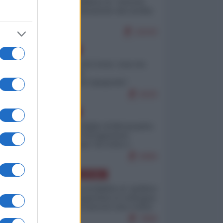
Quali sarebbero le “vittorie
ucraine” decantate dai media
italici?
10243
EUROPA
Invasione di Ceuta: cosa sta
accadendo
nell'enclave spagnola?
9220
EUROPA
Quando il figlio di Netanyahu
incitava "l'occupazione
musulmana" di Ceuta e
Melilla
8484
AMERICA LATINA
Dalla Convertibilità al "grillete
fiscal": l'Argentina si consegna
ai mercati (ancora una volta)
7806