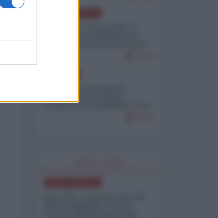
NORD-AMERICA
Il "mistero" dei numeri: il
governo Usa minimizza le
vittime in Iran, mentre fonti
interne...
7679
EUROPA
Mosca: le esercitazioni
nucleari di Germania e
Francia sono il preludio a una
guerra contro la Russia
7370
WORLD AFFAIRS
NORD-AMERICA
Iran-USA, scoppia il caso dei
dati manipolati: il nuovo
metodo del Pentagono per