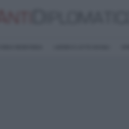
TURA E RESISTENZA
LAVORO E LOTTE SOCIALI
OPI