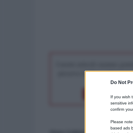
I nostri articoli saranno gratu
preserva la libera infor
Do Not Pr
Dona 1€
Don
If you wish 
sensitive in
confirm your
Please note
based ads b
Dopo l’ultima aggressione arma