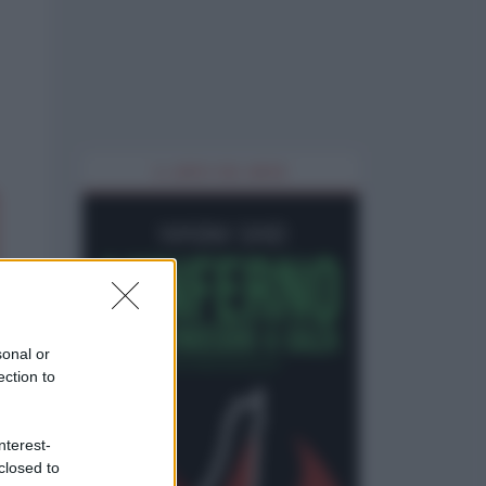
IL LIBRO DEL MESE
sonal or
ection to
nterest-
closed to