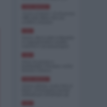
minimizzare le perdite
NORD-AMERICA
"Scorte al limite": il retroscena
CNN sulla difesa USA nel
conflitto iraniano
ASIA
Yemen, blocco Bab el-Mandab:
Le superpetroliere saudite
costrette a circumnavigare
l'Africa
ASIA
l'Iran era pronto a
bombardare l'Ucraina, cos'ha
fermato l'attacco
NORD-AMERICA
Guerra all'Iran, scorte USA al
limite: il Pentagono investe
miliardi per ricostituire gli
arsenali
ASIA