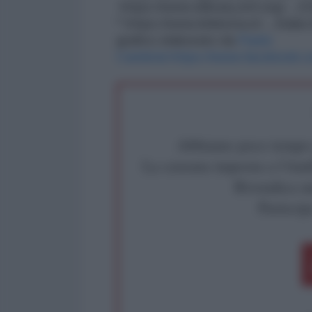
https://www.elibrary.imf.org
*
https://www.linkiesta.it/…/ital
grafico elaborato da
Paolo
Cardenà
https://www.facebook.
Abbiamo poco tempo pe
La censura imposta a l'Ant
Rivendica un
Partecip