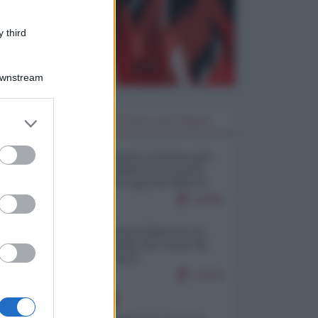
 third
Downstream
er and store
I PIÙ LETTI DELLA SETTIMANA
to grant or
ed purposes
Restare umani: la forma più
alta di ribellione al mondo
distopico di oggi (di Alberto
Bradanini)
19405
Ceuta: perché il Marocco fa
con noi quello che vuole (di
Alberto Negri)
12314
EUROPA