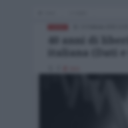
Home
Lo Squillo
13 Febbraio 2020 14:0
EUROPA
40 anni di libe
italiana (Dati e
2944