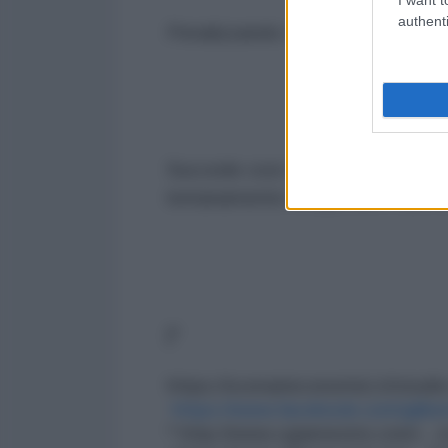
authenti
Penalizzando così anche gli inves
Succede così che dopo 11 anni dal
lontanamente recuperato i suoi liv
[*
https://scenarieconomici.it/studi
https://www.facebook.com/gilb
*
http://www.cgiamestre.com/…/c