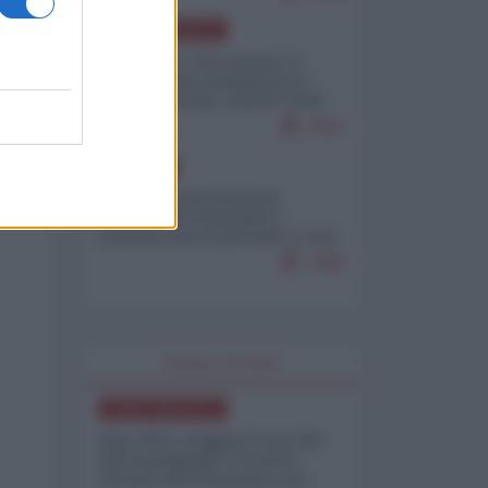
NORD-AMERICA
Il "mistero" dei numeri: il
governo Usa minimizza le
vittime in Iran, mentre fonti
interne...
7653
EUROPA
Mosca: le esercitazioni
nucleari di Germania e
Francia sono il preludio a una
guerra contro la Russia
7288
WORLD AFFAIRS
NORD-AMERICA
Iran-USA, scoppia il caso dei
dati manipolati: il nuovo
metodo del Pentagono per