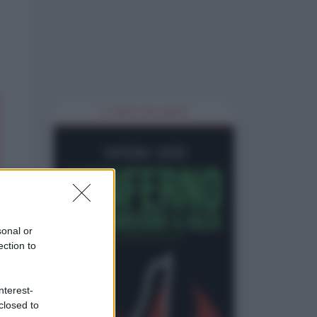
IL LIBRO DEL MESE
sonal or
ection to
nterest-
closed to