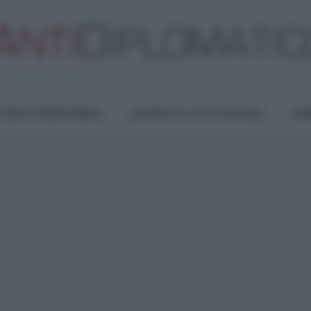
TURA E RESISTENZA
LAVORO E LOTTE SOCIALI
OPI