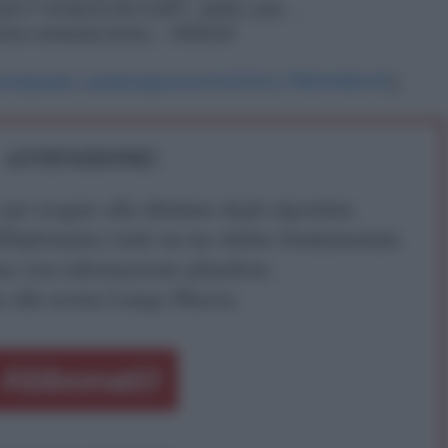
/…/22677-9781513572307_A001.xml…
ia-ilva-venezia-inves…/44424/
com/paolo.cardena/posts/10222117850446191
]
ATTENZIONE!
r reagire alla dittatura degli algoritmi.
iDiplomatico lede un tuo diritto fondamentale.
a vera informazione pluralista.
a alla nostra Lunga Marcia.
Abbonati!