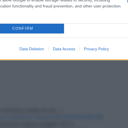
cation functionality and fraud prevention, and other user protection.
timenti (-18,5% solo tra il 2007 e il 2014*).
CONFIRM
lo scoppio della crisi, l'Italia non abbia neanche
Data Deletion
Data Access
Privacy Policy
elli di PIL.
o-esclusivo-litalia-ha-pa…/
erto.trombetta.7/posts/2875392802685280
onsumi-negozi-artigiani-09.11.…