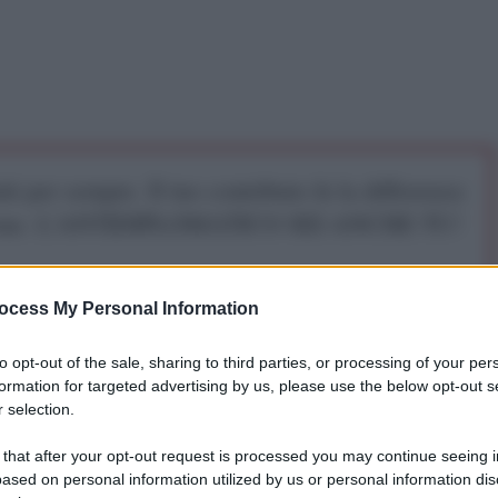
iti per sempre. Il tuo contributo fa la differenza:
mazione. L'ANTIDIPLOMATICO SEI ANCHE TU!
a 5€
Dona 15€
Scegli importo
ocess My Personal Information
to opt-out of the sale, sharing to third parties, or processing of your per
formation for targeted advertising by us, please use the below opt-out s
 selection.
 that after your opt-out request is processed you may continue seeing i
ased on personal information utilized by us or personal information dis
 un modello superato e socialmente ingiusto per