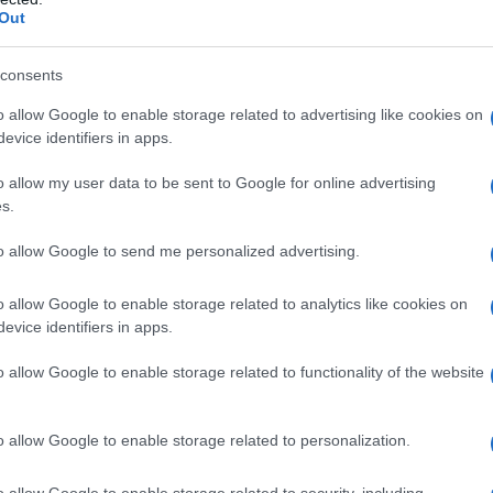
Out
l 75% dei lavoratori sono fermi a quelli dei primi anni
consents
o allow Google to enable storage related to advertising like cookies on
evice identifiers in apps.
o allow my user data to be sent to Google for online advertising
s.
to allow Google to send me personalized advertising.
nda interna (tra il 2007 e il 2018 -14,5% di
tano il 70% circa dei consumi totali delle famiglie*)
o allow Google to enable storage related to analytics like cookies on
zzato da un tasso di cambio effettivo reale
evice identifiers in apps.
el 30,4% rispetto a quello della Germania solo tra
o allow Google to enable storage related to functionality of the website
o allow Google to enable storage related to personalization.
o allow Google to enable storage related to security, including