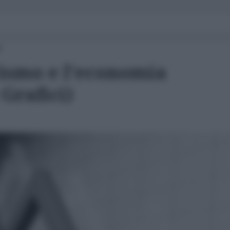
0
rismo e l'economia
 Grafici)