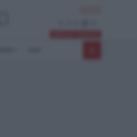
ACCEDI
Abbonati / Sostienici
NIONI
SHOP