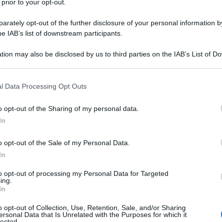
 prior to your opt-out.
rately opt-out of the further disclosure of your personal information by
he IAB’s list of downstream participants.
 interna.
tion may also be disclosed by us to third parties on the IAB’s List of 
 that may further disclose it to other third parties.
 that this website/app uses one or more Google services and may gath
l Data Processing Opt Outs
terna?
including but not limited to your visit or usage behaviour. You may click 
 to Google and its third-party tags to use your data for below specifi
o opt-out of the Sharing of my personal data.
ogle consent section.
In
sa pubblica (1.043 miliardi di euro di avanzo primario
o opt-out of the Sale of my Personal Data.
L*).
In
to opt-out of processing my Personal Data for Targeted
ing.
In
o opt-out of Collection, Use, Retention, Sale, and/or Sharing
ersonal Data that Is Unrelated with the Purposes for which it
lected.