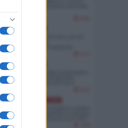
Quali sarebbero le “vittorie
ucraine” decantate dai media
italici?
9646
EUROPA
Invasione di Ceuta: cosa sta
accadendo
nell'enclave spagnola?
9176
EUROPA
Quando il figlio di Netanyahu
incitava "l'occupazione
musulmana" di Ceuta e
Melilla
8335
AMERICA LATINA
Dalla Convertibilità al "grillete
fiscal": l'Argentina si consegna
ai mercati (ancora una volta)
7690