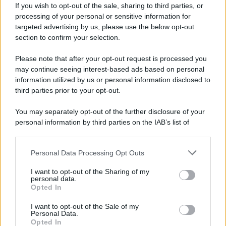
24 Luglio 2026 15:49
If you wish to opt-out of the sale, sharing to third parties, or
processing of your personal or sensitive information for
targeted advertising by us, please use the below opt-out
section to confirm your selection.
#
GENERAZIONE
ANTIDIPLOMATICA
Please note that after your opt-out request is processed you
may continue seeing interest-based ads based on personal
information utilized by us or personal information disclosed to
third parties prior to your opt-out.
You may separately opt-out of the further disclosure of your
personal information by third parties on the IAB’s list of
downstream participants.
Berlino salva la privacy delle chat online –
Personal Data Processing Opt Outs
This information may also be disclosed by us to third parties
ma il rischio censura resta all’orizzonte
on the IAB’s List of Downstream Participants that may further
I want to opt-out of the Sharing of my
17 Ottobre 2025 13:00
disclose it to other third parties.
personal data.
Opted In
Please note that this website/app uses one or more Google
services and may gather and store information including but
I want to opt-out of the Sale of my
Personal Data.
not limited to your visit or usage behaviour. You may click to
#
UNA
FINESTRA
APERTA
Opted In
grant or deny consent to Google and its third-party tags to