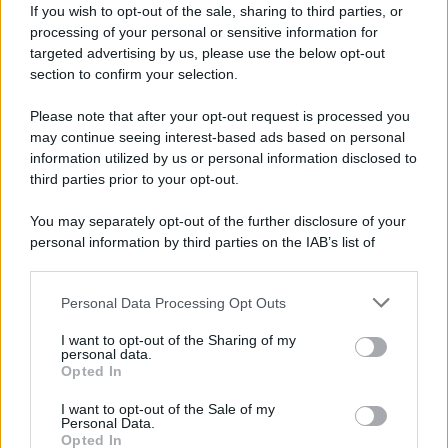
If you wish to opt-out of the sale, sharing to third parties, or
processing of your personal or sensitive information for
targeted advertising by us, please use the below opt-out
section to confirm your selection.
Please note that after your opt-out request is processed you
may continue seeing interest-based ads based on personal
information utilized by us or personal information disclosed to
third parties prior to your opt-out.
You may separately opt-out of the further disclosure of your
personal information by third parties on the IAB’s list of
downstream participants.
Personal Data Processing Opt Outs
This information may also be disclosed by us to third parties
on the IAB’s List of Downstream Participants that may further
I want to opt-out of the Sharing of my
disclose it to other third parties.
personal data.
Opted In
Please note that this website/app uses one or more Google
services and may gather and store information including but
Andrea Zhok - Sui difensori in Italia del neo
I want to opt-out of the Sale of my
Personal Data.
not limited to your visit or usage behaviour. You may click to
imperialismo (scomposto) di Trump
Opted In
grant or deny consent to Google and its third-party tags to