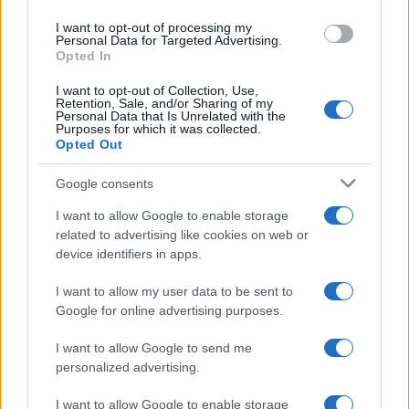
marocchini"
use your data for below specified purposes in below Google
I want to opt-out of processing my
consent section.
Personal Data for Targeted Advertising.
Opted In
I want to opt-out of Collection, Use,
Retention, Sale, and/or Sharing of my
Personal Data that Is Unrelated with the
Purposes for which it was collected.
Opted Out
Google consents
I want to allow Google to enable storage
related to advertising like cookies on web or
device identifiers in apps.
I want to allow my user data to be sent to
Google for online advertising purposes.
I want to allow Google to send me
personalized advertising.
I want to allow Google to enable storage