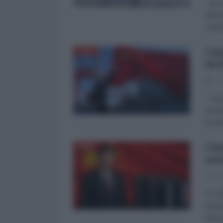
di CG
dell'
Pechi
Cin
CINA
del
31
Il pr
accel
incen
Cin
CINA
ass
La Re
Il con
energ
riduz