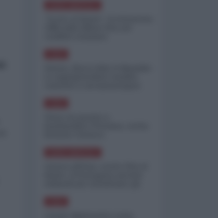
NORD-AMERICA
"Scorte al limite": il retroscena
CNN sulla difesa USA nel
conflitto iraniano
ASIA
uò
Yemen, blocco Bab el-Mandab:
Le superpetroliere saudite
costrette a circumnavigare
l'Africa
ASIA
l'Iran era pronto a
bombardare l'Ucraina, cos'ha
di
fermato l'attacco
NORD-AMERICA
Guerra all'Iran, scorte USA al
limite: il Pentagono investe
miliardi per ricostituire gli
arsenali
ASIA
Canale diplomatico resta