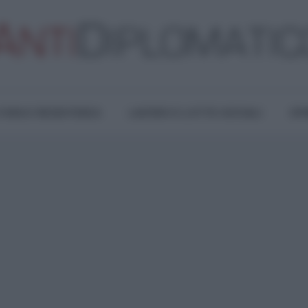
TURA E RESISTENZA
LAVORO E LOTTE SOCIALI
OPI