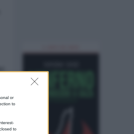
IL LIBRO DEL MESE
go
e
sonal or
la
ection to
nterest-
closed to