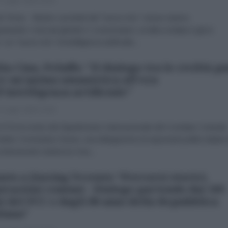
 Luglio 2026 16:26
l Times Mentre i prodotti del "nuovo trio" cinese stanno
istando i mercati globali e i consumatori, un'altra ondata è già in
: un "nuovo trio" di intelligenza artificiale...
lia-Cina, Peluffo: "Il dialogo tra le civiltà p
e un'anima umanistica all'era
l'intelligenza artificiale"
 Luglio 2026 13:00
TN Su invito del Dipartimento Internazionale del Comitato Centrale
artito Comunista Cinese, una delegazione di esponenti politici italiani 
schieramenti visiterà la Cina...
uto a Jiaxing l’evento “Percorsi storici,
irazioni comuni - Dialogo partendo dai 105
i del PCC e dagli 80 anni della Repubblica
liana”