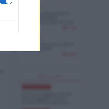
EUROPA
Petro accusa Netanyahu di
essere responsabile
"dell'invasione civile di Ceuta
da parte dei marocchini"
7079
EUROPA
Ceuta, perché non mi aspetto
A
più nulla dall'UE
6868
 di
o
WORLD AFFAIRS
NORD-AMERICA
Iran-USA, scoppia il caso dei
dati manipolati: il nuovo
metodo del Pentagono per
minimizzare le perdite