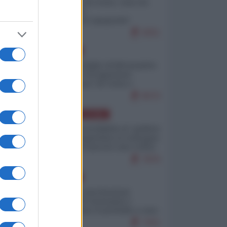
Invasione di Ceuta: cosa sta
accadendo
nell'enclave spagnola?
9251
EUROPA
Quando il figlio di Netanyahu
incitava "l'occupazione
musulmana" di Ceuta e
Melilla
8570
AMERICA LATINA
Dalla Convertibilità al "grillete
fiscal": l'Argentina si consegna
ai mercati (ancora una volta)
7876
EUROPA
l
Mosca: le esercitazioni
nucleari di Germania e
Francia sono il preludio a una
guerra contro la Russia
7421