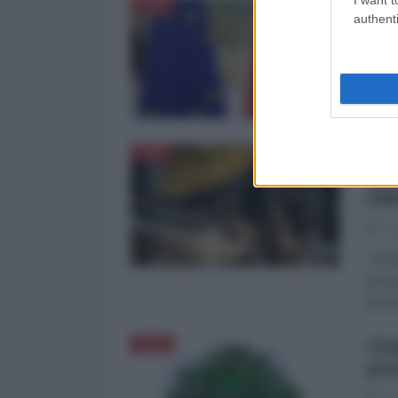
Arr
CINA
authenti
La Re
Cresc
Bruxe
suo v
OM
CINA
AR
IB
28
di Gi
una r
da un
Glo
CINA
pia