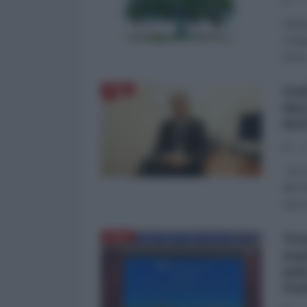
27
Globa
conqu
arrivo
Ita
CINA
dar
del
24
di CG
del P
vari 
Ten
CINA
asp
ann
Ita