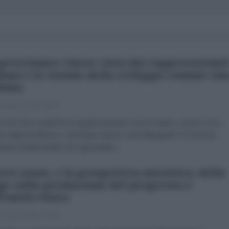
governance cinese vista dai rappresentant
liani e la visione dello sviluppo comune sin
liano
 Agosto 2026 08:00
TN Che si tratti di un'organizzazione o di un Paese, come si fa a
re vitali ed efficaci, e al tempo stesso vicini alla gente? È forse la
da fondamentale che ogni partito...
vero senso, e la prospettiva autentica, della
ge sulla promozione del progresso e
l’unità etnica
 Agosto 2026 14:00