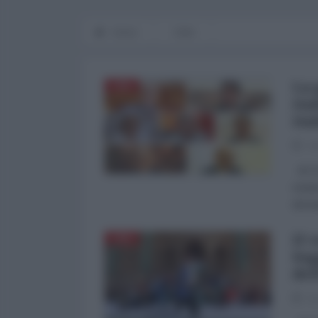
Home
CINA
La 
CINA
ita
ita
06
di CG
resta
doman
Il 
CINA
leg
del
03