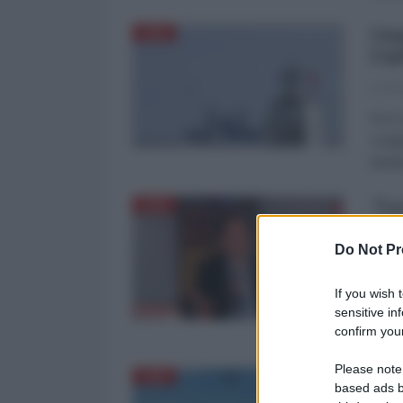
Coo
CINA
l'u
La Re
Si è 
congi
durat
"La
CINA
con
Do Not Pr
Gerald
di Ge
If you wish 
al c
sensitive in
confirm your
a prop
Please note
Reg
CINA
based ads b