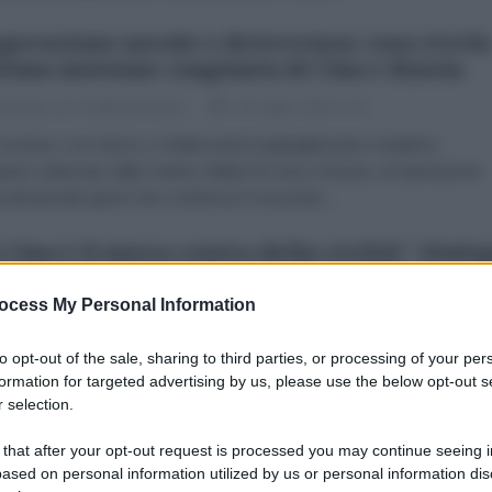
perazione navale e deterrenza: cosa rivela
ltima missione congiunta di Cina e Russia
dazione de l'AntiDiplomatico
30 Luglio 2026 17:31
concluso con l'arrivo a Vladivostok il pattugliamento marittimo
unto realizzato dalle marine militari di Cina e Russia, un'operazione
a diciassette giorni che conferma il crescente...
 Cina è il nuovo centro della civiltà”. Dialo
 il sociologo peruviano Julio Roldán
ocess My Personal Information
ina Colotti
30 Luglio 2026 09:30
raldina Colotti Questa intervista amplia le riflessioni avviate insiem
to opt-out of the sale, sharing to third parties, or processing of your per
ompagno Carlos Aznárez nel nostro programma Abrebrecha Venezue
formation for targeted advertising by us, please use the below opt-out s
 selection.
osito del libro di Julio...
 that after your opt-out request is processed you may continue seeing i
istro di ispezione di un drone intelligente
ased on personal information utilized by us or personal information dis