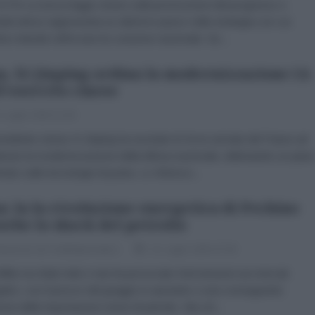
TN La nuova legge cinese sulla promozione del progresso e
unità etnica rappresenta un ulteriore passo nella strategia con cui
no intende rafforzare la coesione nazionale. Se...
a, Xi Jinping ordina la modernizzazione IA
l'esercito cinese
 Luglio 2026 11:00
esidente cinese Xi Jinping ha esortato le forze armate del Paese ad
erare la modernizzazione della difesa nazionale, delineando un pian
trato sulle tecnologie di punta. Lo riferisce...
a: la la rivoluzione energetica di Pechino
orbe lo shock del petrolio
dazione de l'AntiDiplomatico
31 Luglio 2026 07:00
flitto tra Stati Uniti e Iran ha provocato forti tensioni sui mercati
etici, con il prezzo del greggio in aumento e una conseguente
ione delle importazioni cinesi di petrolio. Ma ciò...