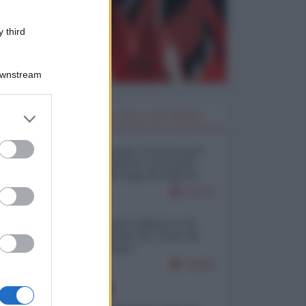
 third
Downstream
er and store
I PIÙ LETTI DELLA SETTIMANA
to grant or
ed purposes
Restare umani: la forma più
o!"
alta di ribellione al mondo
distopico di oggi (di Alberto
o
Bradanini)
21372
Ceuta: perché il Marocco fa
con noi quello che vuole (di
Alberto Negri)
12563
EUROPA