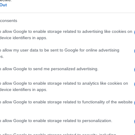
Out
ente che mira a trasferire la potenza di calcolo dalla...
consents
hu (Shenzhen), la finestra aperta sull’Asia-
ifico
o allow Google to enable storage related to advertising like cookies on
evice identifiers in apps.
 Luglio 2026 09:30
o allow my user data to be sent to Google for online advertising
TN A due passi da Hong Kong, il distretto di Luohu, a Shenzhen, è
s.
 per decenni il simbolo dell’apertura cinese: qui aprirono il primo
ald’s e il primo...
to allow Google to send me personalized advertising.
e il piano della Cina punta a
o allow Google to enable storage related to analytics like cookies on
ocratizzare le istituzioni mondiali
evice identifiers in apps.
 Luglio 2026 08:00
o allow Google to enable storage related to functionality of the website
chele Blanco La recente pubblicazione del Libro Bianco da parte de
glio di Stato della Repubblica Popolare Cinese costituisce un
o allow Google to enable storage related to personalization.
ggio dottrinale cardine per comprendere le linee...
o allow Google to enable storage related to security, including