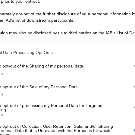
 prior to your opt-out.
 Luglio 2026 09:00
ang Wen, Quotidiano del Popolo Il vasto "oceano" blu che ho di
rately opt-out of the further disclosure of your personal information by
 è il mio luogo di lavoro. Oltre 10 milioni di pannelli fotovoltaici si
he IAB’s list of downstream participants.
dono su quest'area, formando un immenso...
tion may also be disclosed by us to third parties on the IAB’s List of 
 that may further disclose it to other third parties.
gzhou impiega pesci robotici biomimetici
 pattugliare il Lago dell'Ovest
 that this website/app uses one or more Google services and may gath
l Data Processing Opt Outs
including but not limited to your visit or usage behaviour. You may click 
 Luglio 2026 09:00
 to Google and its third-party tags to use your data for below specifi
o opt-out of the Sharing of my personal data.
ogle consent section.
u Hanyang, Quotidiano del Popolo "Guarda, c'è uno squalo nel lag
In
mano spesso con sorpresa i visitatori che navigano sul celebre Lag
Ovest di Hangzhou nei fine settimana....
o opt-out of the Sale of my Personal Data.
In
puting spaziale: i data center entrano in
ita
to opt-out of processing my Personal Data for Targeted
ing.
In
 Luglio 2026 09:00
o opt-out of Collection, Use, Retention, Sale, and/or Sharing
ng Zheng, Quotidiano del Popolo La Cina sta accelerando lo
ersonal Data that Is Unrelated with the Purposes for which it
lected.
ppo del calcolo spaziale (space-based computing), una tecnologia