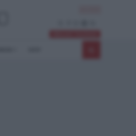
ACCEDI
Abbonati / Sostienici
NIONI
SHOP