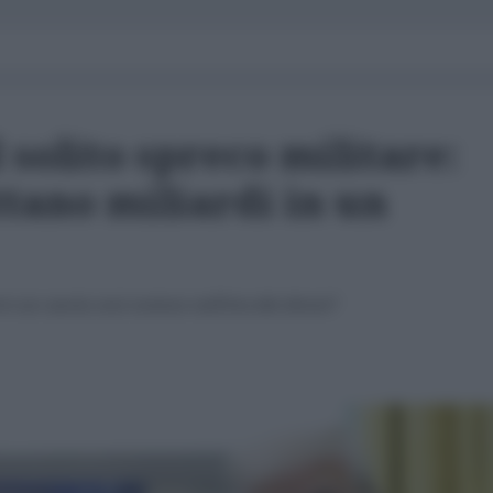
l solito spreco militare:
ttano miliardi in un
e un caccia così costoso nell’era dei droni?