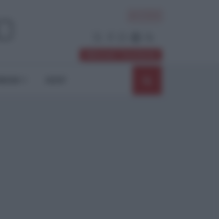
ACCEDI
Abbonati / Sostienici
NIONI
SHOP