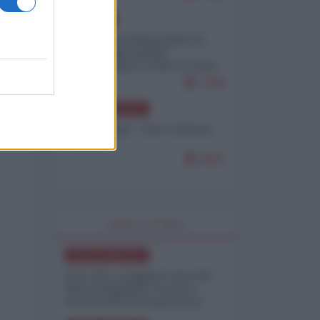
EUROPA
Petro accusa Netanyahu di
essere responsabile
"dell'invasione civile di Ceuta
da parte dei marocchini"
7099
NORD-AMERICA
Chris Hedges - Don Corleone
Trump
6907
WORLD AFFAIRS
NORD-AMERICA
Iran-USA, scoppia il caso dei
dati manipolati: il nuovo
metodo del Pentagono per
minimizzare le perdite