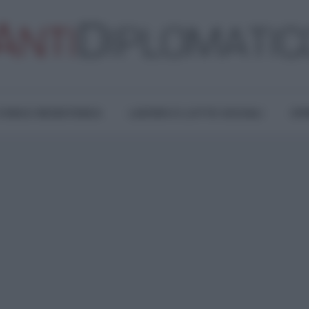
TURA E RESISTENZA
LAVORO E LOTTE SOCIALI
OPI