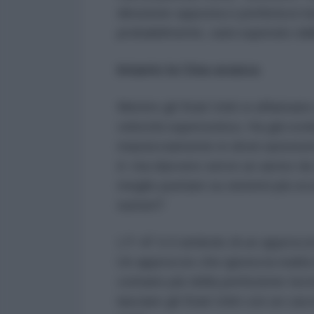
direzione opposta e preferisce but
probabilmente, sarà superato dall
Intanto la Cina avanza
Mentre gli Stati Uniti si affannan
velocità supersonica. Ha già sve
massicciamente in droni autonomi,
è: ma davvero serve un aereo da 3
meglio puntare su sistemi più econ
numeri?
L’F-47 è il simbolo di un approcc
Un approccio che ignora la realtà 
contano più della perfezione tecn
lasciare gli Stati Uniti con un cac