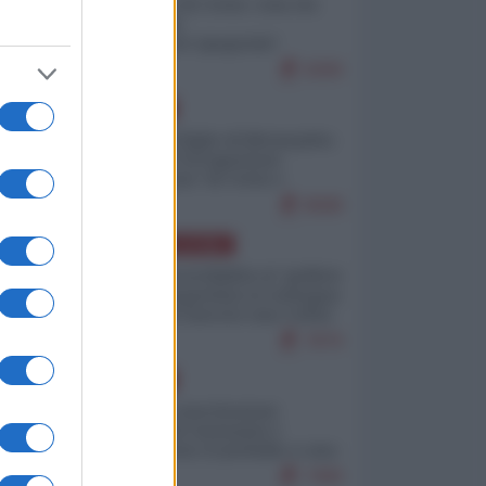
Invasione di Ceuta: cosa sta
accadendo
nell'enclave spagnola?
9269
EUROPA
Quando il figlio di Netanyahu
incitava "l'occupazione
musulmana" di Ceuta e
Melilla
8588
AMERICA LATINA
Dalla Convertibilità al "grillete
fiscal": l'Argentina si consegna
ai mercati (ancora una volta)
7879
EUROPA
Mosca: le esercitazioni
nucleari di Germania e
Francia sono il preludio a una
guerra contro la Russia
7469