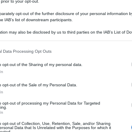
 prior to your opt-out.
entato al mondo l’
F-47
, il nuovo gioiellino da 300
dovrebbe garantire agli Stati Uniti la superiorità
rately opt-out of the further disclosure of your personal information by
he IAB’s list of downstream participants.
ccato che, a guardare bene, questo progetto abbia
stro annunciato: costi fuori controllo, un’industria
tion may also be disclosed by us to third parties on the IAB’s List of 
tegia militare che sembra ignorare completamente le
 that may further disclose it to other third parties.
 that this website/app uses one or more Google services and may gath
l Data Processing Opt Outs
including but not limited to your visit or usage behaviour. You may click 
 to Google and its third-party tags to use your data for below specifi
o opt-out of the Sharing of my personal data.
ogle consent section.
In
o opt-out of the Sale of my Personal Data.
In
to opt-out of processing my Personal Data for Targeted
ing.
In
o opt-out of Collection, Use, Retention, Sale, and/or Sharing
ersonal Data that Is Unrelated with the Purposes for which it
lected.