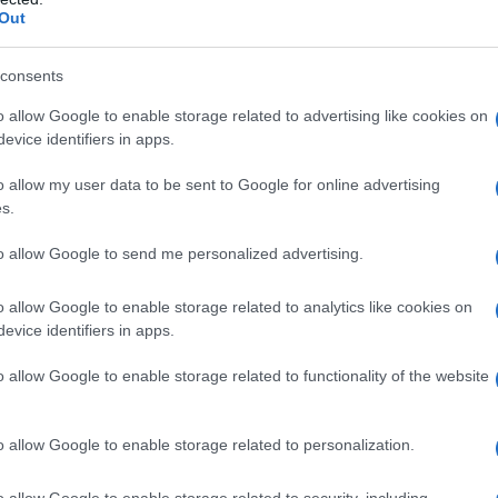
Out
consents
o allow Google to enable storage related to advertising like cookies on
evice identifiers in apps.
o allow my user data to be sent to Google for online advertising
insegnato, è che i programmi di difesa statunitensi
s.
marsi in pozzi senza fondo. Ritardi infiniti, costi
itare che sembra incapace di imparare dai propri
to allow Google to send me personalized advertising.
’F-47 che promette di
ripetere lo stesso copione
, ma
o allow Google to enable storage related to analytics like cookies on
evice identifiers in apps.
Tre volte il prezzo di un F-35, che già oggi è
o allow Google to enable storage related to functionality of the website
sa più paradossale? Il contratto è stato affidato a
imi anni ha dimostrato di non saper consegnare
o allow Google to enable storage related to personalization.
ncidenti, figuriamoci un caccia stealth di sesta
37 MAX, i fallimenti del Starliner, e i ritardi
o allow Google to enable storage related to security, including