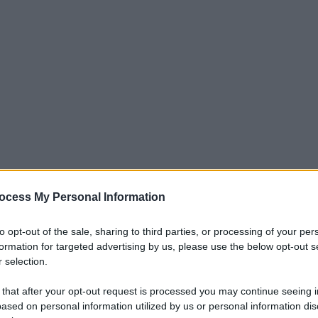
ocess My Personal Information
iti per sempre. Il tuo contributo fa la differenza:
mazione. L'ANTIDIPLOMATICO SEI ANCHE TU!
to opt-out of the sale, sharing to third parties, or processing of your per
formation for targeted advertising by us, please use the below opt-out s
 selection.
a 5€
Dona 15€
Scegli importo
 that after your opt-out request is processed you may continue seeing i
ased on personal information utilized by us or personal information dis