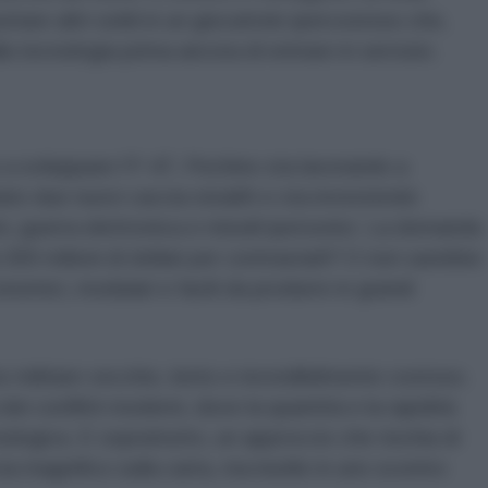
tare altri soldi in un giocattolo ipercostoso che,
a tecnologia prima ancora di entrare in servizio.
o a sviluppare l’F-47, Pechino sta lavorando a
lato due nuovi caccia stealth e sta investendo
 guerra elettronica e missili ipersonici. La domanda
00 milioni di dollari per contrastarli? O non sarebbe
omici, modulari e facili da produrre in grandi
io militare vecchio, lento e incredibilmente costoso.
dei conflitti moderni, dove la quantità e la rapidità
ologica. E soprattutto, un approccio che rischia di
cia magnifico sulla carta, ma inutile in uno scontro