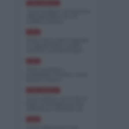
NORD-AMERICA
"Scorte al limite": il retroscena
CNN sulla difesa USA nel
conflitto iraniano
ASIA
Yemen, blocco Bab el-Mandab:
Le superpetroliere saudite
costrette a circumnavigare
l'Africa
ASIA
l'Iran era pronto a
bombardare l'Ucraina, cos'ha
fermato l'attacco
NORD-AMERICA
Guerra all'Iran, scorte USA al
limite: il Pentagono investe
miliardi per ricostituire gli
arsenali
ASIA
Canale diplomatico resta