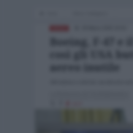
Home
Difesa e Intelligence
28 Marzo 2025 16:52
DIFESA
Boeing, F-47 e i
così gli USA bu
aereo inutile
300 milioni a velivolo: ma davvero serv
La Redazione de l'AntiDiplomatico
3127