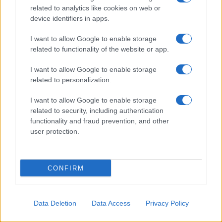
related to analytics like cookies on web or
Berlino salva la privacy delle chat online –
device identifiers in apps.
ma il rischio censura resta all’orizzonte
I want to allow Google to enable storage
17 Ottobre 2025 13:00
related to functionality of the website or app.
I want to allow Google to enable storage
related to personalization.
#
UNA
FINESTRA
APERTA
I want to allow Google to enable storage
related to security, including authentication
Una finestra aperta
functionality and fraud prevention, and other
user protection.
CONFIRM
La governance cinese vista dai
rappresentanti italiani e la visione dello
sviluppo comune sino-italiano
Data Deletion
Data Access
Privacy Policy
06 Agosto 2026 08:00