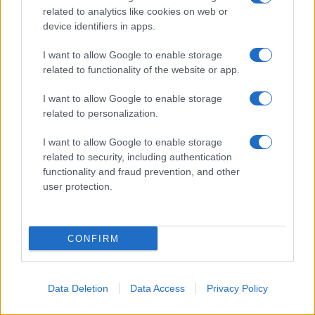
related to analytics like cookies on web or
device identifiers in apps.
I want to allow Google to enable storage
Dalla Convertibilità al "grillete fiscal":
related to functionality of the website or app.
l'Argentina si consegna ai mercati (ancora
una volta)
I want to allow Google to enable storage
related to personalization.
01 Agosto 2026 19:07
I want to allow Google to enable storage
related to security, including authentication
functionality and fraud prevention, and other
#
ECONOMIA
E
DINTORNI
user protection.
di Giuseppe Masala
CONFIRM
Data Deletion
Data Access
Privacy Policy