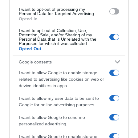
Vito Petrocelli)
use your data for below specified purposes in below Google
I want to opt-out of processing my
07 Agosto 2026 18:00
consent section.
Personal Data for Targeted Advertising.
Opted In
I want to opt-out of Collection, Use,
Retention, Sale, and/or Sharing of my
#
STORIA
IN
DIRETTA
Personal Data that Is Unrelated with the
Purposes for which it was collected.
Opted Out
di Loretta Napoleoni
Google consents
I want to allow Google to enable storage
related to advertising like cookies on web or
device identifiers in apps.
"Black Rock non perde mai" – l'allarme di
I want to allow my user data to be sent to
Volpi sulla bolla tecnologica
Google for online advertising purposes.
27 Giugno 2026 16:24
I want to allow Google to send me
personalized advertising.
I want to allow Google to enable storage