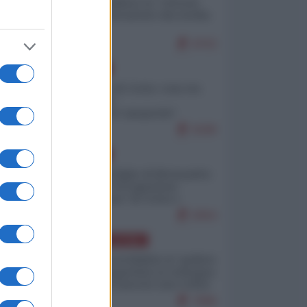
Quali sarebbero le “vittorie
ucraine” decantate dai media
italici?
9703
EUROPA
Invasione di Ceuta: cosa sta
accadendo
nell'enclave spagnola?
9189
EUROPA
Quando il figlio di Netanyahu
incitava "l'occupazione
musulmana" di Ceuta e
Melilla
8354
AMERICA LATINA
Dalla Convertibilità al "grillete
fiscal": l'Argentina si consegna
ai mercati (ancora una volta)
7696