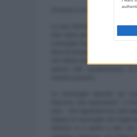
authenti
Di fronte a sé ha solo il baratro.
La sua riforma è stata sconfitta 
Non tanto per le scarse capacità
comunque frutto di criteri selet
fatta di arroganti “
bobo”
(qui di
che hanno ripetuto, Macron per p
questo stile “goebbelsiano” di 
risultato positivo.
Le menzogne ripetute sui con
francese “per ripartizione”, o l
tutti – che riguarderà (se sarà ap
oppure le menzogne del miglior
ministro si è spinto a dire che
convinto i francesi, ma hanno s