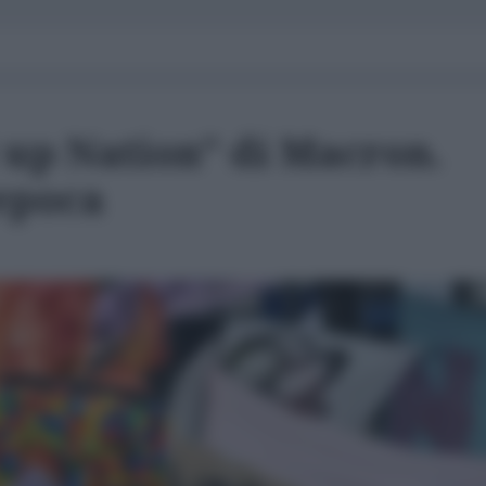
t up Nation" di Macron.
'epoca