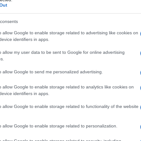
Out
ei
desiderata
delle oligarchie europee, è solo.
consents
o allow Google to enable storage related to advertising like cookies on
evice identifiers in apps.
o allow my user data to be sent to Google for online advertising
s.
to allow Google to send me personalized advertising.
o allow Google to enable storage related to analytics like cookies on
evice identifiers in apps.
o allow Google to enable storage related to functionality of the website
isto sfaldarsi anche quella che fin qui era stata la
 ed è appeso ad un filo, Soprattutto, sarà incapace di
on a colpi di 49.3 e di
matraque
. Un po’ difficile da
o allow Google to enable storage related to personalization.
o allow Google to enable storage related to security, including