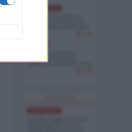
NORD-AMERICA
Il "mistero" dei numeri: il
governo Usa minimizza le
vittime in Iran, mentre fonti
interne...
7659
EUROPA
Mosca: le esercitazioni
nucleari di Germania e
Francia sono il preludio a una
guerra contro la Russia
7298
WORLD AFFAIRS
NORD-AMERICA
Iran-USA, scoppia il caso dei
dati manipolati: il nuovo
metodo del Pentagono per