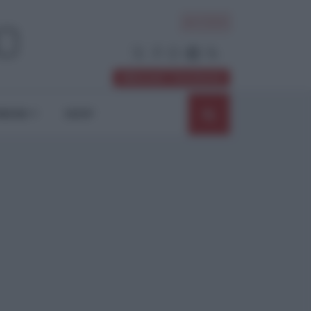
ACCEDI
Abbonati / Sostienici
NIONI
SHOP