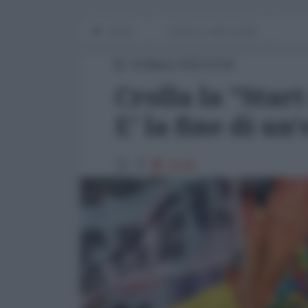
Home
Lavoro e Lotte sociali
24 Marzo 2023 10:06
Crolla la "Star
E' la fine di un
11168