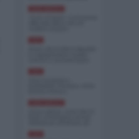
minimizzare le perdite
NORD-AMERICA
"Scorte al limite": il retroscena
CNN sulla difesa USA nel
conflitto iraniano
ASIA
Yemen, blocco Bab el-Mandab:
Le superpetroliere saudite
costrette a circumnavigare
l'Africa
ASIA
l'Iran era pronto a
bombardare l'Ucraina, cos'ha
fermato l'attacco
NORD-AMERICA
Guerra all'Iran, scorte USA al
limite: il Pentagono investe
miliardi per ricostituire gli
arsenali
ASIA