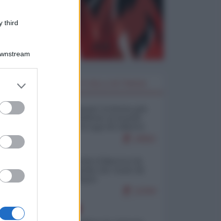
 third
Downstream
er and store
I PIÙ LETTI DELLA SETTIMANA
to grant or
ed purposes
Restare umani: la forma più
alta di ribellione al mondo
distopico di oggi (di Alberto
Bradanini)
19562
Ceuta: perché il Marocco fa
con noi quello che vuole (di
Alberto Negri)
12344
EUROPA