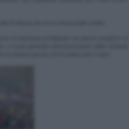
 odio di classe
che ora si riversa nelle strade.
ioni di esistenza prefigurate da questo progetto di
re, e la più generale destrutturazione delle residuali
e la classica goccia che fa traboccare il vaso.