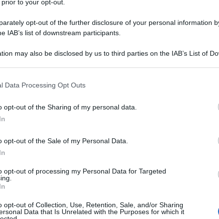
 prior to your opt-out.
lamento – facevano supporre che giovedì 23 marzo
rately opt-out of the further disclosure of your personal information by
ella storia francese. E così è stato.
he IAB’s list of downstream participants.
se nel tardo pomeriggio ha resontato 1,08 milioni di
tion may also be disclosed by us to third parties on the IAB’s List of 
 that may further disclose it to other third parties.
problemi di vista, dato che la CGT ha contato 3,5
 that this website/app uses one or more Google services and may gath
l Data Processing Opt Outs
including but not limited to your visit or usage behaviour. You may click 
 to Google and its third-party tags to use your data for below specifi
 8 organizzazioni sindacali più le 5 quelle giovanili
o opt-out of the Sharing of my personal data.
ogle consent section.
testa, chiamano ad un altro sciopero ed una nuova
In
edì 28 marzo.
o opt-out of the Sale of my Personal Data.
In
 – scrivono in un comunicato diffuso giovedì sera –
to opt-out of processing my Personal Data for Targeted
mprensibile intestardirsi d’Emmanuel Macron
»,
ing.
o rifiuto di questo progetto è legittimo e deve
In
he
«
la responsabilità della situazione esplosiva non
o opt-out of Collection, Use, Retention, Sale, and/or Sharing
ersonal Data that Is Unrelated with the Purposes for which it
nuel Macron
».
lected.