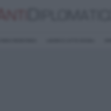
TURA E RESISTENZA
LAVORO E LOTTE SOCIALI
OPI