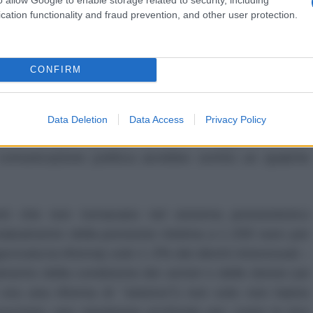
cation functionality and fraud prevention, and other user protection.
prima che nelle piazze, nella “battaglia delle idee”.
CONFIRM
 comunicative dei suoi non certo abili fedelissimi –
tivi che hanno sfornato una decadente classe politica
remmo
radical chic
) – ma per l’accumulo di castronerie
Data Deletion
Data Access
Privacy Policy
rimo, nel puro sprezzo del ridicolo, supponendo che
comunicazione politica avrebbe sortito un qualche
ti che non tornavano nel sistema pensionistico
’innalzamento della pensione minima a 1.200 euro per
provata la riforma) solo 1-2% dei diretti interessati –
amento della condizione dei
senior
o delle donne (un
 era una riforma di “sinistra”!) non solo non hanno
uscitato una repulsione profonda per come la loro