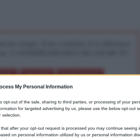
iti per sempre. Il tuo contributo fa la differenza:
mazione. L'ANTIDIPLOMATICO SEI ANCHE TU!
a 5€
Dona 15€
Scegli importo
ocess My Personal Information
to opt-out of the sale, sharing to third parties, or processing of your per
formation for targeted advertising by us, please use the below opt-out s
ano
 selection.
 that after your opt-out request is processed you may continue seeing i
o il nono sciopero inter-professionale e l’ennesima
ased on personal information utilized by us or personal information dis
 progetto di riforma pensionistica “passata” giovedì