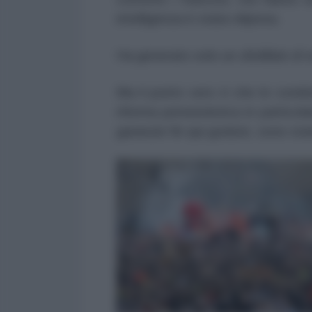
intelligenza è stata vilipesa.
Ha generato solo un
distillato di
Ma il punto vero è che le condiz
riforma pensionistica in particola
garanzie fin qui godute, sono stat