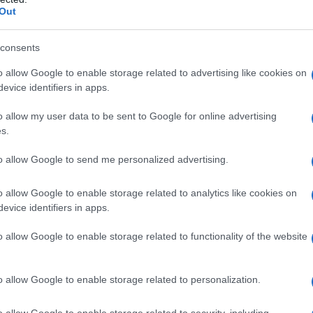
 i 60 anni successivi alla cacciata del fascismo,
Out
da quello dei nostri giorni, perfino in anni di crisi le
famiglie erano legate non a benefit ma a servizi,
consents
voro, un piano casa per consentire o l'acquisto della
o allow Google to enable storage related to advertising like cookies on
tti a costi calmierati, centri estivi legati ai
evice identifiers in apps.
e una utilitaria era sufficiente il reddito di un anno o
o allow my user data to be sent to Google for online advertising
oni oggi quei soldi non sarebbero sufficienti.
s.
to allow Google to send me personalized advertising.
n solo reddito la famiglia viveva dignitosamente,
essenziale per arrivare, non senza fatica, in fondo al
o allow Google to enable storage related to analytics like cookies on
evice identifiers in apps.
batti in due contratti con bassa retribuzione e in
o allow Google to enable storage related to functionality of the website
involontario.
o allow Google to enable storage related to personalization.
bero indurre a riflettere su quanto potere di
o allow Google to enable storage related to security, including