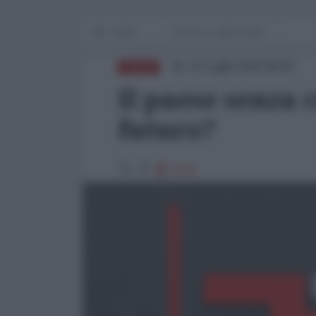
Home
Lavoro e Lotte sociali
10 Luglio 2025 08:00
ITALIA
Il paese senza 
futuro?
1042