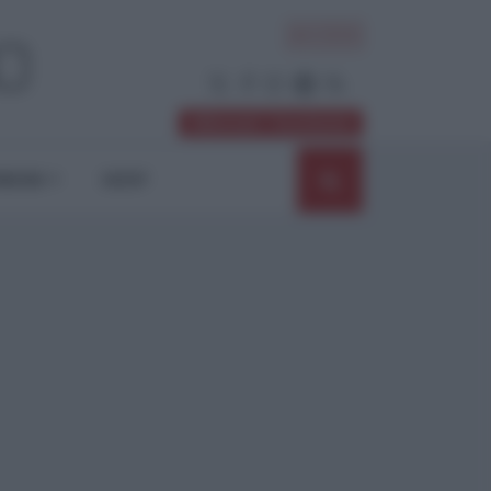
ACCEDI
Abbonati / Sostienici
NIONI
SHOP