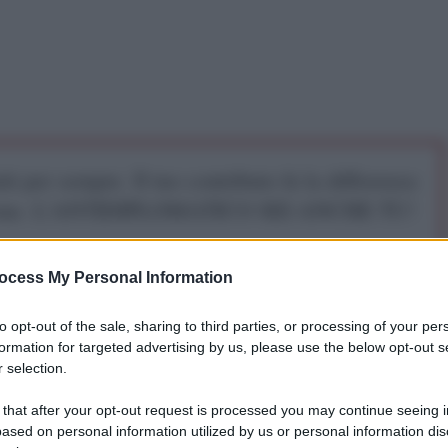
iti per sempre. Il tuo contributo fa la differenza:
mazione. L'ANTIDIPLOMATICO SEI ANCHE TU!
ocess My Personal Information
a 5€
Dona 15€
Scegli importo
to opt-out of the sale, sharing to third parties, or processing of your per
formation for targeted advertising by us, please use the below opt-out s
 selection.
 that after your opt-out request is processed you may continue seeing i
ased on personal information utilized by us or personal information dis