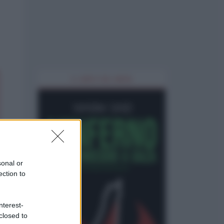
IL LIBRO DEL MESE
sonal or
ection to
nterest-
closed to