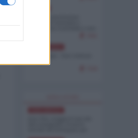
EUROPA
Mosca: le esercitazioni
nucleari di Germania e
Francia sono il preludio a una
guerra contro la Russia
7641
NORD-AMERICA
Chris Hedges - Don Corleone
Trump
7218
WORLD AFFAIRS
NORD-AMERICA
Iran-USA, scoppia il caso dei
dati manipolati: il nuovo
metodo del Pentagono per
minimizzare le perdite