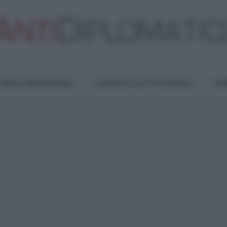
TURA E RESISTENZA
LAVORO E LOTTE SOCIALI
OPI