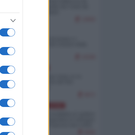
Ceuta: perché il Marocco fa
con noi quello che vuole (di
Alberto Negri)
12830
ITALIA
Il turismo di massa e i
"risvegli" del Corriere della
sera
10338
EUROPA
Cina, Russia e Iran, io ve
l’avevo detto (di Vito
Petrocelli)
8672
AMERICA LATINA
Dalla Convertibilità al "grillete
fiscal": l'Argentina si consegna
ai mercati (ancora una volta)
8069