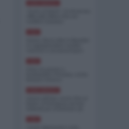
NORD-AMERICA
"Scorte al limite": il retroscena
CNN sulla difesa USA nel
conflitto iraniano
ASIA
Yemen, blocco Bab el-Mandab:
Le superpetroliere saudite
costrette a circumnavigare
l'Africa
ASIA
l'Iran era pronto a
bombardare l'Ucraina, cos'ha
fermato l'attacco
NORD-AMERICA
Guerra all'Iran, scorte USA al
limite: il Pentagono investe
miliardi per ricostituire gli
arsenali
ASIA
Canale diplomatico resta