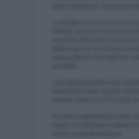
quali rivolgersi per i pochi posti d
Le famiglie numerose sono presen
l'Irlanda ma anche in nazioni nordi
ma anche altre nazioni che come 
dalla lunga crisi economica acco
scelte politiche discutibili che v
aziendale.
La progressività del nostro siste
eliminazione delle aliquote fiscal
imposte almeno per il 510 per cen
Per anni le agevolazioni fiscali 
italiano ha rinunciato a miliardi di
servizi sociali all’istruzione.