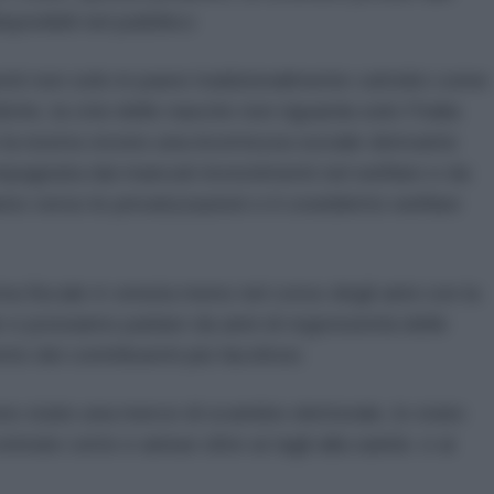
isponibili nel pubblico
ti non solo in paesi tradizionalmente cattolici come
che, la crisi delle nascite non riguarda solo l'Italia
la nostra vivono una incertezza sociale derivante
mpagnata dai mancati investimenti nel welfare e da
anno verso le privatizzazioni o il cosiddetto welfare
ma fiscale è venuta meno nel corso degli anni con la
e e possiamo parlare da anni di regressività delle
to dei contribuenti più facoltosi.
sono state una merce di scambio elettorale, lo stato
 entrate certe e annue oltre ai tagli alla sanità e ai