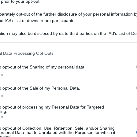
 prior to your opt-out.
lie nell’Unione Europea includeva figli e l’Italia
la media comunitaria (22,2%). La domanda alla quale
rately opt-out of the further disclosure of your personal information by
he IAB’s list of downstream participants.
dizionalmente cattolico come il nostro veda le
inuzione, un segno dei tempi e delle culture che
tion may also be disclosed by us to third parties on the IAB’s List of 
a dei giovani che non vedono un futuro nel nostro
 that may further disclose it to other third parties.
que punto di vista lo si voglia vedere, non arriva a
 that this website/app uses one or more Google services and may gath
l Data Processing Opt Outs
 alla stabilità occupazionale, ad una condizione di
including but not limited to your visit or usage behaviour. You may click 
 to Google and its third-party tags to use your data for below specifi
resenza di servizi a supporto dei genitori.
o opt-out of the Sharing of my personal data.
ogle consent section.
In
i, a prevalere sono i nuclei con un solo figlio che
o opt-out of the Sale of my Personal Data.
famiglie con tre o più figli raggiungono percentuali
In
to opt-out of processing my Personal Data for Targeted
ing.
lontano ricordo permangono dati preoccupanti sul
In
nel quale da qui a prossimi anni i pensionati saranno
o opt-out of Collection, Use, Retention, Sale, and/or Sharing
, i vecchi superanno i giovani. Ripercorrendo la storia
ersonal Data that Is Unrelated with the Purposes for which it
lected.