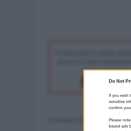
I nostri articoli saranno gratu
preserva la libera infor
Do Not Pr
Dona 1€
Don
If you wish 
sensitive in
confirm your
di Federico Giusti
Please note
based ads b