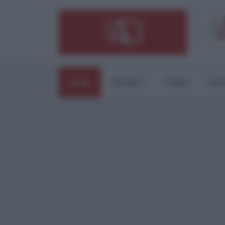
HOME
ESTERI
ITALIA
CUL