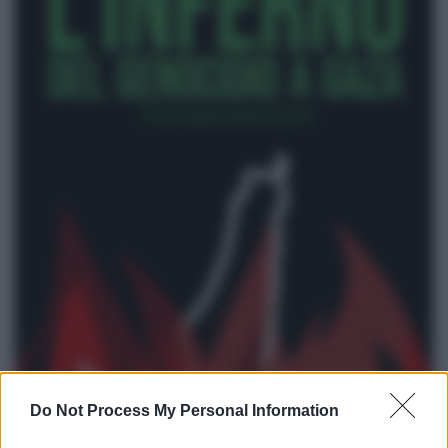
Do Not Process My Personal Information