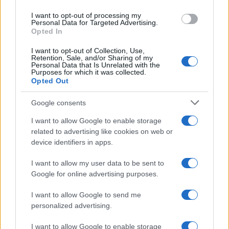
use your data for below specified purposes in below Google
I want to opt-out of processing my
consent section.
Personal Data for Targeted Advertising.
Opted In
I want to opt-out of Collection, Use,
Retention, Sale, and/or Sharing of my
Personal Data that Is Unrelated with the
Purposes for which it was collected.
Opted Out
Google consents
I want to allow Google to enable storage
related to advertising like cookies on web or
device identifiers in apps.
I want to allow my user data to be sent to
Google for online advertising purposes.
I want to allow Google to send me
#
GEOGRAFIE
DEL
POTERE
personalized advertising.
I want to allow Google to enable storage