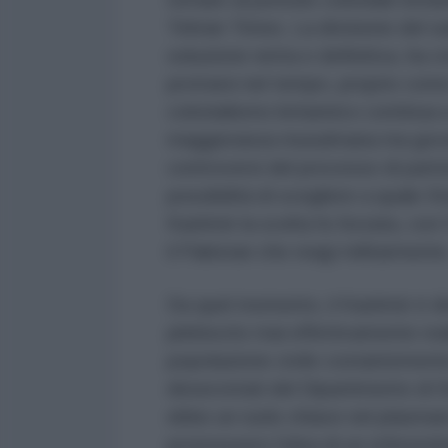
Tehran Times. La divisione del su
soluzione netta e definitiva, ha c
protrarsi nel tempo, proprio come 
colonialismo britannico continua 
maggioranza musulmana ma governa
controversi del processo di partizio
possibilità di scegliere a quale S
Kashmir la scelta fu forzata, con
il Pakistan che reagì militarment
Da quel momento, il Kashmir è di
plebiscito mai effettivamente real
popolazione civile costantement
desecretati del Dipartimento di
ebbe un ruolo chiave nel plasmare
promossero l’idea di un referendu