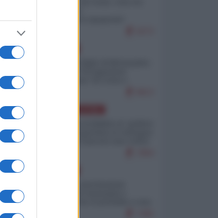
Invasione di Ceuta: cosa sta
accadendo
nell'enclave spagnola?
9273
EUROPA
Quando il figlio di Netanyahu
incitava "l'occupazione
musulmana" di Ceuta e
Melilla
8613
AMERICA LATINA
Dalla Convertibilità al "grillete
fiscal": l'Argentina si consegna
ai mercati (ancora una volta)
7894
EUROPA
Mosca: le esercitazioni
nucleari di Germania e
Francia sono il preludio a una
guerra contro la Russia
7495