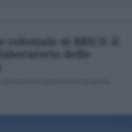
e coloniale ai BRICS: il
aboratorio delle
i
 continua a generare conflitti locali con conseguenze