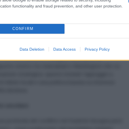
rado di complessità alla situazione.
cation functionality and fraud prevention, and other user protection.
 ha ammesso apertamente che il Pakistan ha “fatto il
e l’Occidente negli ultimi tre decenni, inclusa la
CONFIRM
nti durante le guerre sovietico-afghana e post-11
lta un errore, sottolineando che il tracciato
Data Deletion
Data Access
Privacy Policy
 stato “irreprensibile” senza questa ingerenza
r non direttamente collegate all’attacco di
pporto storico tra Islamabad e Washington che va
razione strategica: questo include l’appoggio a
i milizie locali e una politica basata su interessi
ità duratura.
tto secolare
a profonda del conflitto nel Kashmir bisogna però
annico, come evidenziato dal quotidiano iraniano