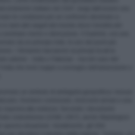
bcontinente indiano nel 1947, lungi dall’essere una
reato le condizioni per un confronto destinato a
in tanti altri angoli del mondo dove l’eredità del
a seminare morte e distruzione. Il Kashmir, con una
to da un principe indù, fu uno dei punti più
ne. I Britannici lasciarono ai principi locali la
tato aderire - India o Pakistan - ma nel caso del
 l’India che inviò truppe a sostegno dell’annessione e
e.
ventato un simbolo di ambiguità geopolitica: nessun
izzato, frontiere contestate, interventi armati e una
e esposta alla violenza. Secondo i documenti
 Stato statunitense (1948–1957), anche Washington
 questa situazione. Inizialmente, gli USA
m per decidere il destino della regione. Tuttavia, col