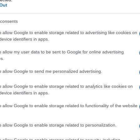
Out
consents
o allow Google to enable storage related to advertising like cookies on
evice identifiers in apps.
am - che ha provocato 26 vittime civili nella parte
o allow my user data to be sent to Google for online advertising
nuovamente i due Paesi nucleari sull’orlo di uno
s.
to l’esercito indiano a colpire, mentre il Pakistan ha
to allow Google to send me personalized advertising.
o a breve.
o allow Google to enable storage related to analytics like cookies on
lamabad di essere coinvolta nell’attacco attraverso
evice identifiers in apps.
ance Front (TRF), ramo operativo del Lashkar-e-
o allow Google to enable storage related to functionality of the website
rcato Hafiz Saeed. L’esercito pakistano ha respinto
un'indagine internazionale neutrale.
o allow Google to enable storage related to personalization.
 ministro della Difesa pakistano Khwaja Muhammad
o allow Google to enable storage related to security, including