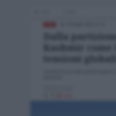
Home
L'Analisi
30 Aprile 2025 21:14
ASIA
Dalla partizion
Kashmir come l
tensioni global
L’eredità di un ordine globale ingiusto
planetarie
Fabrizio Verde
2348