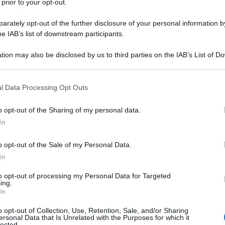
 prior to your opt-out.
ri, decenni di tensioni. La questione del Kashmir non
rately opt-out of the further disclosure of your personal information by
ra India e Pakistan. È una complessa matassa di
he IAB’s list of downstream participants.
ionali, ideologie religiose, storia coloniale e
tion may also be disclosed by us to third parties on the IAB’s List of 
no da oltre settant’anni. In questa regione
 that may further disclose it to other third parties.
le per la sua posizione geografica e le sue risorse
 that this website/app uses one or more Google services and may gath
l Data Processing Opt Outs
ntrastanti, diritti negati, alleanze mutevoli e una
including but not limited to your visit or usage behaviour. You may click 
sfiorato l’esplosione nucleare.
 to Google and its third-party tags to use your data for below specifi
o opt-out of the Sharing of my personal data.
ogle consent section.
In
o opt-out of the Sale of my Personal Data.
In
to opt-out of processing my Personal Data for Targeted
ing.
In
o opt-out of Collection, Use, Retention, Sale, and/or Sharing
ersonal Data that Is Unrelated with the Purposes for which it
lected.