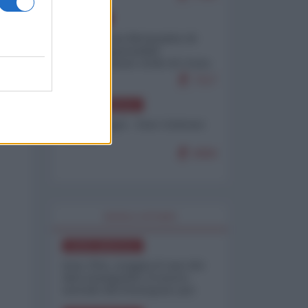
EUROPA
Petro accusa Netanyahu di
essere responsabile
"dell'invasione civile di Ceuta
da parte dei marocchini"
7117
NORD-AMERICA
Chris Hedges - Don Corleone
Trump
6960
WORLD AFFAIRS
NORD-AMERICA
Iran-USA, scoppia il caso dei
dati manipolati: il nuovo
metodo del Pentagono per
minimizzare le perdite