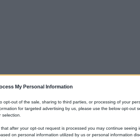
ocess My Personal Information
iti per sempre. Il tuo contributo fa la differenza:
to opt-out of the sale, sharing to third parties, or processing of your per
mazione. L'ANTIDIPLOMATICO SEI ANCHE TU!
formation for targeted advertising by us, please use the below opt-out s
 selection.
 that after your opt-out request is processed you may continue seeing i
a 5€
Dona 15€
Scegli importo
ased on personal information utilized by us or personal information dis