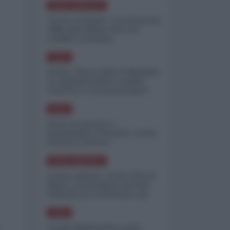
NORD-AMERICA
"Scorte al limite": il retroscena
CNN sulla difesa USA nel
conflitto iraniano
ASIA
Yemen, blocco Bab el-Mandab:
Le superpetroliere saudite
costrette a circumnavigare
l'Africa
ASIA
l'Iran era pronto a
bombardare l'Ucraina, cos'ha
fermato l'attacco
NORD-AMERICA
Guerra all'Iran, scorte USA al
limite: il Pentagono investe
miliardi per ricostituire gli
arsenali
ASIA
Canale diplomatico resta