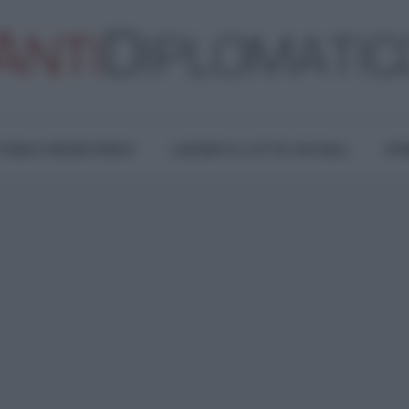
TURA E RESISTENZA
LAVORO E LOTTE SOCIALI
OPI