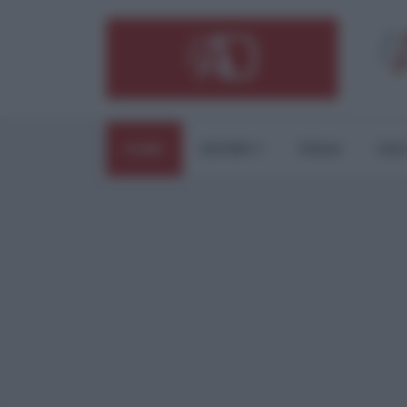
HOME
ESTERI
ITALIA
CUL