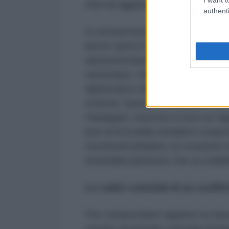
Asif ad aggiungere un ulteriore g
authenti
In un’intervista a Sky News, Asif
lavoro sporco” per gli Stati Uniti 
sponsorizzazione di gruppi milita
settembre. Ha definito questa sce
diplomatico del Pakistan sarebbe
esterna. Queste dichiarazioni, pu
Pahalgam, mettono in luce un ra
ben al di là della semplice coope
movimenti jihadisti, la creazione d
immediati piuttosto che su stabil
Le radici coloniali di un confli
Per comprendere appieno la natur
tornare al periodo coloniale brit