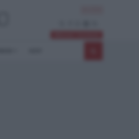
ACCEDI
Abbonati / Sostienici
NIONI
SHOP