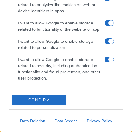
related to analytics like cookies on web or
#
GENERAZIONE
ANTIDIPLOMATICA
device identifiers in apps.
I want to allow Google to enable storage
related to functionality of the website or app.
I want to allow Google to enable storage
related to personalization.
I want to allow Google to enable storage
Berlino salva la privacy delle chat online –
related to security, including authentication
ma il rischio censura resta all’orizzonte
functionality and fraud prevention, and other
user protection.
17 Ottobre 2025 13:00
CONFIRM
#
UNA
FINESTRA
APERTA
Data Deletion
Data Access
Privacy Policy
Una finestra aperta