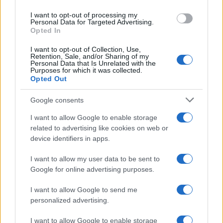
use your data for below specified purposes in below Google
I want to opt-out of processing my
consent section.
Personal Data for Targeted Advertising.
IL LIBRO DEL MESE
Opted In
I want to opt-out of Collection, Use,
Retention, Sale, and/or Sharing of my
Personal Data that Is Unrelated with the
Purposes for which it was collected.
Opted Out
Google consents
I want to allow Google to enable storage
related to advertising like cookies on web or
device identifiers in apps.
I want to allow my user data to be sent to
Google for online advertising purposes.
I want to allow Google to send me
personalized advertising.
I want to allow Google to enable storage