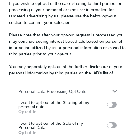
If you wish to opt-out of the sale, sharing to third parties, or
processing of your personal or sensitive information for
targeted advertising by us, please use the below opt-out
section to confirm your selection.
Please note that after your opt-out request is processed you
may continue seeing interest-based ads based on personal
information utilized by us or personal information disclosed to
third parties prior to your opt-out.
You may separately opt-out of the further disclosure of your
personal information by third parties on the IAB’s list of
downstream participants.
Personal Data Processing Opt Outs
This information may also be disclosed by us to third parties
on the IAB’s List of Downstream Participants that may further
I want to opt-out of the Sharing of my
disclose it to other third parties.
personal data.
Opted In
Please note that this website/app uses one or more Google
services and may gather and store information including but
I want to opt-out of the Sale of my
Personal Data.
not limited to your visit or usage behaviour. You may click to
Opted In
grant or deny consent to Google and its third-party tags to