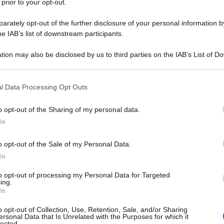
 prior to your opt-out.
iwan in funzione anti-cinese. Da Washington
a nei confronti di Pechino droni e missili anti-nave,
rately opt-out of the further disclosure of your personal information by
he IAB’s list of downstream participants.
erra e sensori pod per i caccia F-16.
tion may also be disclosed by us to third parties on the IAB’s List of 
 that may further disclose it to other third parties.
 that this website/app uses one or more Google services and may gath
arebbe a Taiwan la capacità di attaccare la Cina.
l Data Processing Opt Outs
including but not limited to your visit or usage behaviour. You may click 
rafici: secondo gli esperti tali armi non sono
 to Google and its third-party tags to use your data for below specifi
o opt-out of the Sharing of my personal data.
ogle consent section.
te e non possono cambiare il vantaggio
In
ione cinese (PLA) sull'isola.
o opt-out of the Sale of my Personal Data.
In
to opt-out of processing my Personal Data for Targeted
ing.
reri di esperti militari sentiti dal quotidiano Global
In
o opt-out of Collection, Use, Retention, Sale, and/or Sharing
ersonal Data that Is Unrelated with the Purposes for which it
lected.