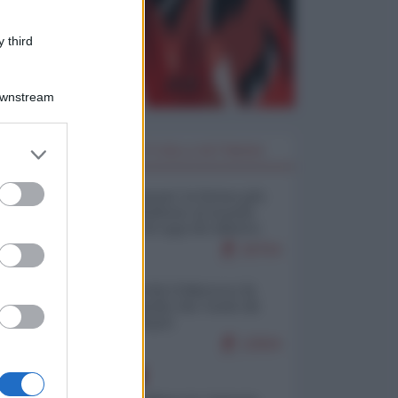
 third
Downstream
er and store
I PIÙ LETTI DELLA SETTIMANA
to grant or
ed purposes
Restare umani: la forma più
alta di ribellione al mondo
distopico di oggi (di Alberto
Bradanini)
20754
Ceuta: perché il Marocco fa
con noi quello che vuole (di
Alberto Negri)
12504
EUROPA