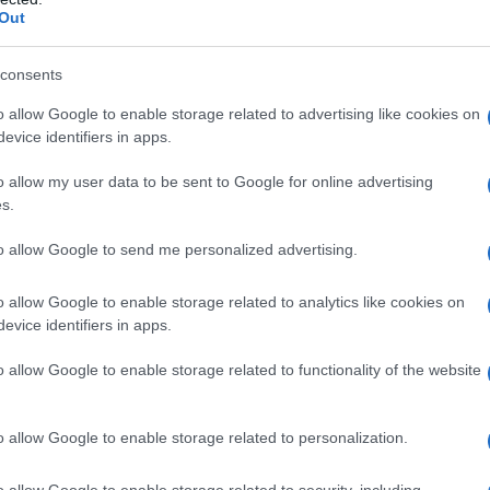
Out
tedì al Congresso degli Stati Uniti che sta
consents
icati dalla General Atomics e missili anti-nave
o allow Google to enable storage related to advertising like cookies on
rta Reuters.
evice identifiers in apps.
o allow my user data to be sent to Google for online advertising
s.
one militare cinese, ha detto al Global Times che il
to allow Google to send me personalized advertising.
Q-9 non è un velivolo stealth e vola a bassa velocità
nte abbatterlo con i suoi sistemi di difesa aerea.
o allow Google to enable storage related to analytics like cookies on
evice identifiers in apps.
o allow Google to enable storage related to functionality of the website
tata dei missili Harpoon varia tra 90 e 240 chilometri
o allow Google to enable storage related to personalization.
n è stata specificata nel rapporto Reuters.
o allow Google to enable storage related to security, including