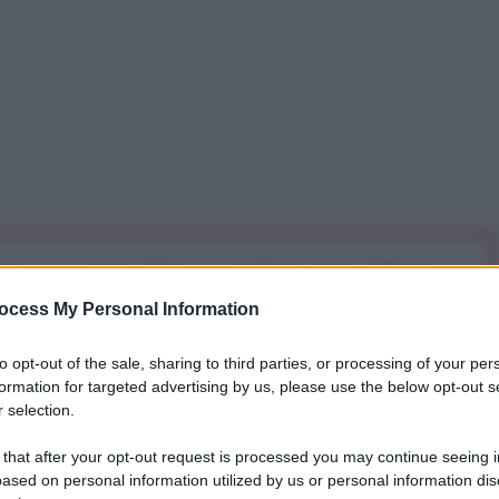
iti per sempre. Il tuo contributo fa la differenza:
mazione. L'ANTIDIPLOMATICO SEI ANCHE TU!
ocess My Personal Information
to opt-out of the sale, sharing to third parties, or processing of your per
a 5€
Dona 15€
Scegli importo
formation for targeted advertising by us, please use the below opt-out s
 selection.
 that after your opt-out request is processed you may continue seeing i
ased on personal information utilized by us or personal information dis