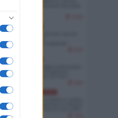
Quali sarebbero le “vittorie
ucraine” decantate dai media
italici?
10245
EUROPA
Invasione di Ceuta: cosa sta
accadendo
nell'enclave spagnola?
9220
EUROPA
Quando il figlio di Netanyahu
incitava "l'occupazione
musulmana" di Ceuta e
Melilla
8486
AMERICA LATINA
Dalla Convertibilità al "grillete
fiscal": l'Argentina si consegna
ai mercati (ancora una volta)
7806