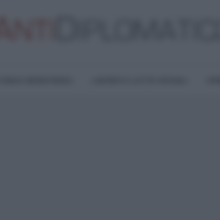
TURA E RESISTENZA
LAVORO E LOTTE SOCIALI
OPI