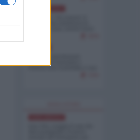
NORD-AMERICA
Il "mistero" dei numeri: il
governo Usa minimizza le
vittime in Iran, mentre fonti
interne...
7679
EUROPA
Mosca: le esercitazioni
nucleari di Germania e
Francia sono il preludio a una
guerra contro la Russia
7370
WORLD AFFAIRS
NORD-AMERICA
Iran-USA, scoppia il caso dei
dati manipolati: il nuovo
metodo del Pentagono per