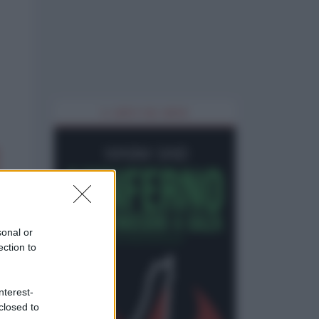
IL LIBRO DEL MESE
sonal or
ection to
nterest-
closed to