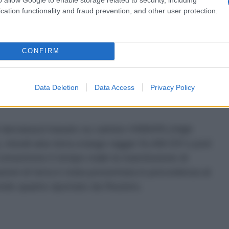
cation functionality and fraud prevention, and other user protection.
rvizio inizialmente nel 1977 e vola a una velocità
 È facile da intercettare e non molto più avanzato
CONFIRM
g Feng III di Taiwan, hanno detto gli esperti della
Data Deletion
Data Access
Privacy Policy
e un lanciarazzi basato su camion HIMARS (High
, missili aria-terra a lungo raggio SLAM-ER e pod
consentono il tempo reale la trasmissione di
azioni di terra è stata presentata in precedenza al
ondo quanto riportato da Reuters.