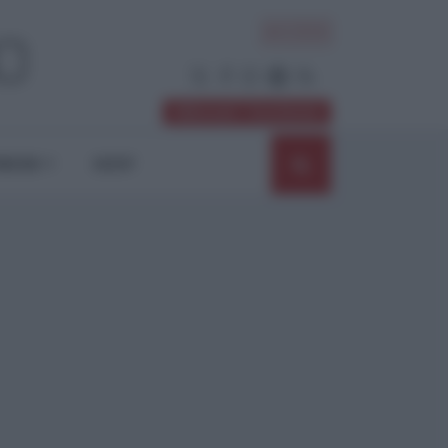
ACCEDI
Abbonati / Sostienici
NIONI
SHOP