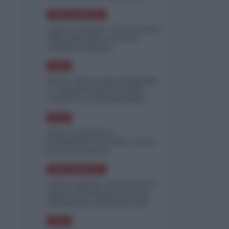
minimizzare le perdite
NORD-AMERICA
"Scorte al limite": il retroscena
CNN sulla difesa USA nel
conflitto iraniano
ASIA
Yemen, blocco Bab el-Mandab:
Le superpetroliere saudite
costrette a circumnavigare
l'Africa
ASIA
l'Iran era pronto a
bombardare l'Ucraina, cos'ha
fermato l'attacco
NORD-AMERICA
Guerra all'Iran, scorte USA al
limite: il Pentagono investe
miliardi per ricostituire gli
arsenali
ASIA