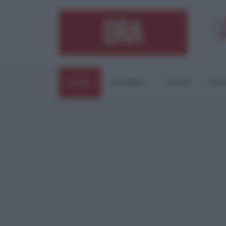
HOME
ESTERI
ITALIA
CUL