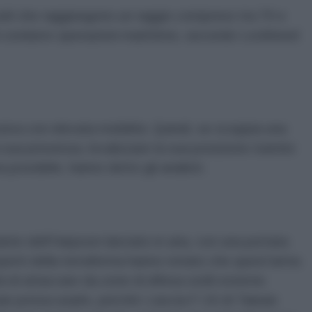
ili che raggiungono un raggio compreso tra 70 e
di condurre operazioni marittime, secondo Lockheed
va con elevata mobilità. Quindi, se scoppia una
 sua presenza, localizzare la sua posizione tramite
a possibile, hanno detto gli analisti.
te dell'Harpoon lanciato in aria, con una portata
sperti della terraferma hanno notato che quest'arma
tà di attaccare da zone di difesa ostili esterne.
an possa usarlo, perché i caccia F-16 di Taiwan