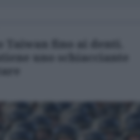
 Taiwan fino ai denti.
tiene uno schiacciante
tare