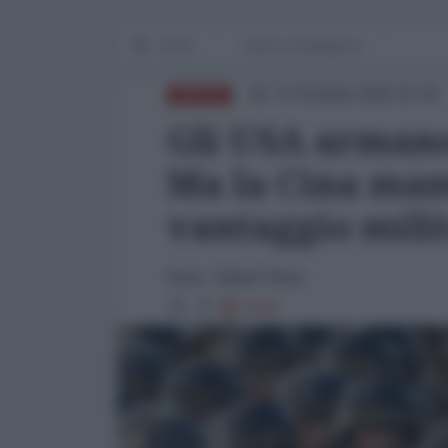
Home
Difesa e Intelligence
14 Ottobre 2020 15:44
DIFESA
Gli USA armano
Ma la Cina man
vantaggio mili
fonte: Global Times
8128