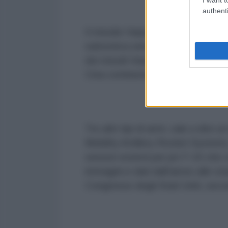
authenti
Il missile Harpoon è entrato in se
subsonica senza capacità stealth.
dei missili Hsiung Feng II e Hsiun
Cina continentale.
Tre altri tipi di armi, vale a dir
Mobility Artillery Rocket System)
sensori esterni per jet F-16 che 
immagini e dati dall'aereo alle st
Congresso degli Stati Uniti, sec