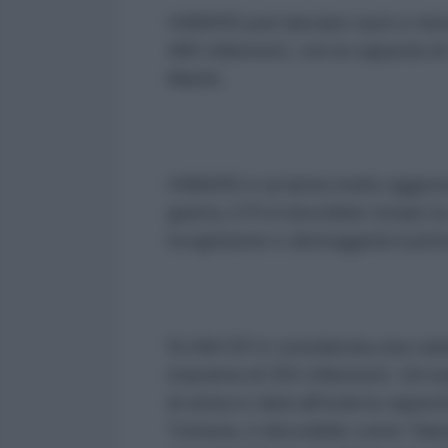
HIMARS può lanciare razzi e miss
499 chilometri, con la capacità 
Martin.
HIMARS è un'arma molto aggressi
guerra, il PLA dovrebbe notare la
ricognizione e distruggerla il prim
SLAM-ER è considerata una varian
massima di 250 chilometri. Gli e
di attacco darà all'isola la capaci
Tuttavia, è discutibile come Taiw