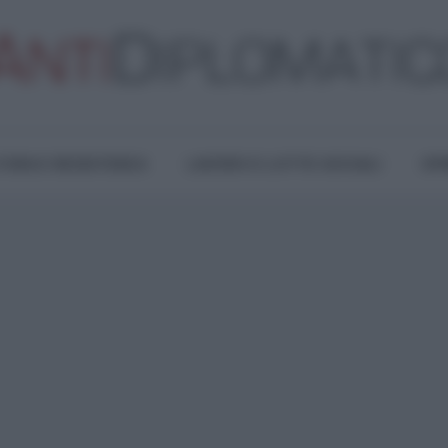
TURA E RESISTENZA
LAVORO E LOTTE SOCIALI
OPI