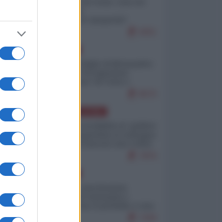
Invasione di Ceuta: cosa sta
accadendo
nell'enclave spagnola?
9251
EUROPA
Quando il figlio di Netanyahu
incitava "l'occupazione
musulmana" di Ceuta e
Melilla
8570
AMERICA LATINA
Dalla Convertibilità al "grillete
fiscal": l'Argentina si consegna
ai mercati (ancora una volta)
7876
EUROPA
Mosca: le esercitazioni
nucleari di Germania e
Francia sono il preludio a una
guerra contro la Russia
7430