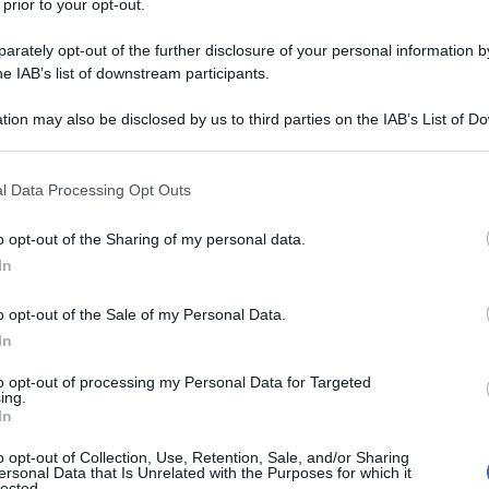
 prior to your opt-out.
a Facebook subisce un immotivato e grottesco
rately opt-out of the further disclosure of your personal information by
enenti a testate giornalistiche a noi
he IAB’s list of downstream participants.
re la loro censura e iscrivetevi al
Canale
tion may also be disclosed by us to third parties on the IAB’s List of 
 that may further disclose it to other third parties.
 that this website/app uses one or more Google services and may gath
l Data Processing Opt Outs
including but not limited to your visit or usage behaviour. You may click 
 to Google and its third-party tags to use your data for below specifi
o opt-out of the Sharing of my personal data.
 della Difesa cinese ha annunciato che le forze aeree
ogle consent section.
In
un pattugliamento strategico congiunto sopra il Mar
ntale e l'Oceano Pacifico occidentale come parte del
o opt-out of the Sale of my Personal Data.
e militare.
In
to opt-out of processing my Personal Data for Targeted
L inviava i suoi bombardieri strategici avanzati H-6K,
ing.
In
no i suoi vettori missilistici strategici Tu-95MS per il
nto, riferisce The EurAsian Times.
o opt-out of Collection, Use, Retention, Sale, and/or Sharing
ersonal Data that Is Unrelated with the Purposes for which it
lected.