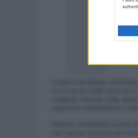
the Sea of Japan
authenti
aircraft abided b
other country's 
pic.twitter.com
— Global Ti
2022
L’esperto ha indicato i velivoli p
20 e il caccia stealth russo Su-5
congiunta. Secondo Song, questo
capacità di combattimento comple
Sebbene i bombardieri pesanti sia
sono spesso necessari per scort