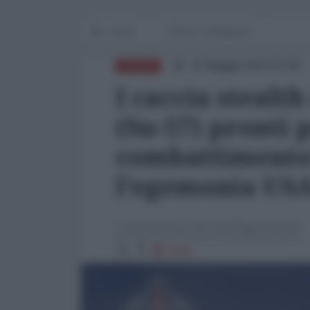
Home
Difesa e Intelligence
31 Maggio 2022 01:08
DIFESA
I caccia stealth
(Su-57) pronti 
combattimento"
l'egemonia US
La Redazione de l'AntiDiplomatico
5761