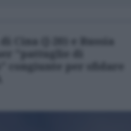
 di Cina (J-20) e Russia
per "pattuglie di
 congiunte per sfidare
A