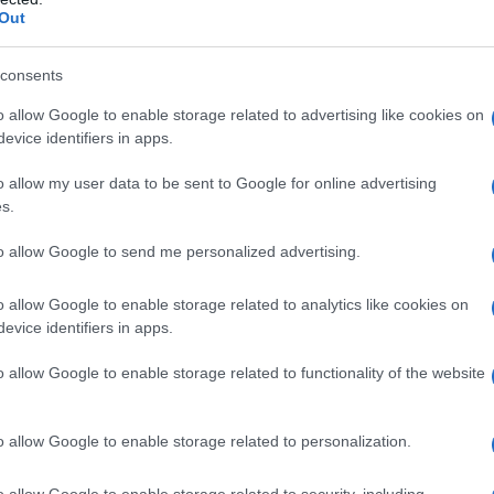
Out
dente, esperti militari cinesi hanno indicato che i
eree, J-20 ed Su-57, potrebbero presto guidare
consents
o allow Google to enable storage related to advertising like cookies on
evice identifiers in apps.
lla luce della cooperazione senza ostacoli tra Cina
agli Stati Uniti come una minaccia alla sicurezza.
o allow my user data to be sent to Google for online advertising
s.
tare cinese e commentatore televisivo, ha
to allow Google to send me personalized advertising.
l Times che per affrontare l'ambiente in continua
 e per migliorare la capacità di combattimento, la
o allow Google to enable storage related to analytics like cookies on
iciente di caccia per garantire che i pattugliamenti
evice identifiers in apps.
fettuati in modo affidabile, efficace, e in sicurezza.
o allow Google to enable storage related to functionality of the website
 H-6K bombers and Russian Tu-95MS
o allow Google to enable storage related to personalization.
d regular joint strategic patrols above
o allow Google to enable storage related to security, including