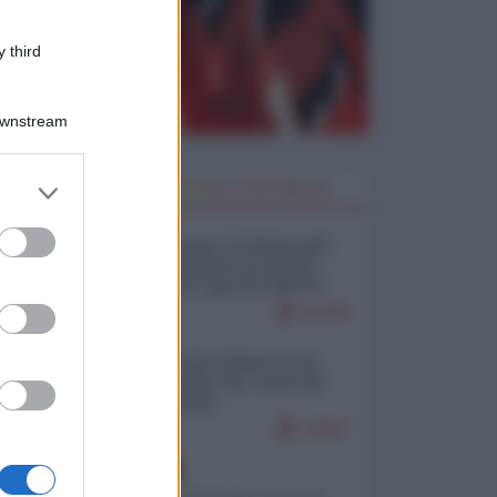
 third
Downstream
er and store
I PIÙ LETTI DELLA SETTIMANA
to grant or
ed purposes
Restare umani: la forma più
alta di ribellione al mondo
distopico di oggi (di Alberto
Bradanini)
21394
Ceuta: perché il Marocco fa
con noi quello che vuole (di
Alberto Negri)
12567
EUROPA