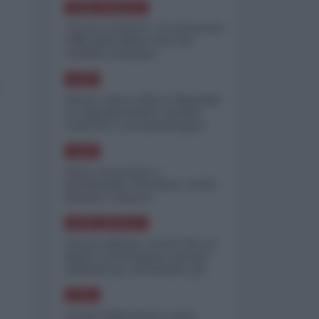
NORD-AMERICA
"Scorte al limite": il retroscena
CNN sulla difesa USA nel
conflitto iraniano
ASIA
Yemen, blocco Bab el-Mandab:
Le superpetroliere saudite
costrette a circumnavigare
l'Africa
ASIA
l'Iran era pronto a
bombardare l'Ucraina, cos'ha
fermato l'attacco
NORD-AMERICA
Guerra all'Iran, scorte USA al
limite: il Pentagono investe
miliardi per ricostituire gli
arsenali
ASIA
Canale diplomatico resta