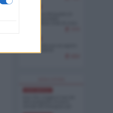
EUROPA
Petro accusa Netanyahu di
essere responsabile
"dell'invasione civile di Ceuta
da parte dei marocchini"
7079
EUROPA
Ceuta, perché non mi aspetto
più nulla dall'UE
6868
WORLD AFFAIRS
NORD-AMERICA
Iran-USA, scoppia il caso dei
dati manipolati: il nuovo
metodo del Pentagono per
minimizzare le perdite