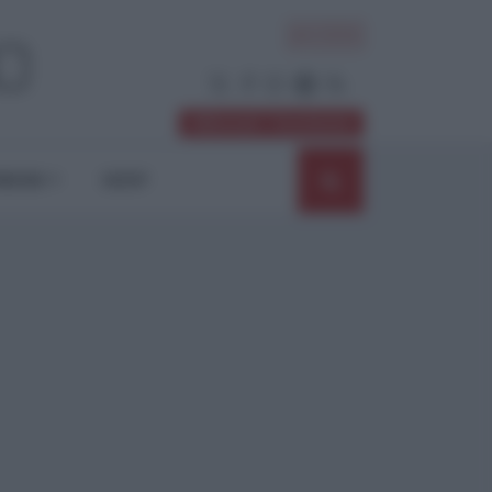
ACCEDI
Abbonati / Sostienici
NIONI
SHOP