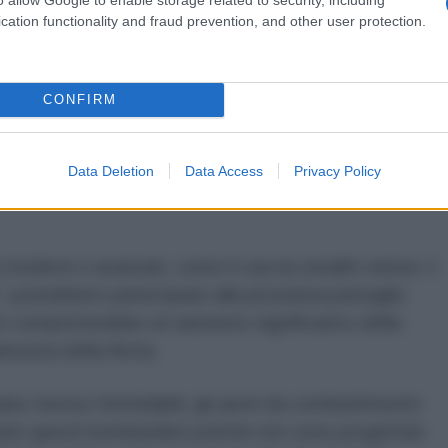
, E.China Sea and West Pacific on Tue. The
cation functionality and fraud prevention, and other user protection.
y intl regulations and did not violate any
airspace: Russian Defense Ministry
/771mVKjqW0
CONFIRM
mes (@globaltimesnews)
May 24,
Data Deletion
Data Access
Privacy Policy
iù moderni e avanzati, come il caccia stealth cinese J-
7, potrebbero partecipare alla prossima pattuglia
 comporterebbe un aumento significativo della
ssiva della flotta.
no risorse formidabili, gli aerei da combattimento
are questi bombardieri poiché non sono progettati