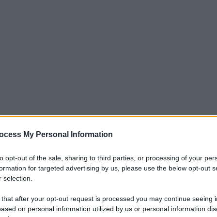
ocess My Personal Information
iti per sempre. Il tuo contributo fa la differenza:
mazione. L'ANTIDIPLOMATICO SEI ANCHE TU!
to opt-out of the sale, sharing to third parties, or processing of your per
formation for targeted advertising by us, please use the below opt-out s
 selection.
a 5€
Dona 15€
Scegli importo
 that after your opt-out request is processed you may continue seeing i
ased on personal information utilized by us or personal information dis