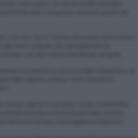
ttavia, d'altra parte, un caccia stealth potrebbe
battimenti aerei con grande successo grazie alla
l J-20 con il Su-57 diventa ancora più forte poiché il
 già stato schierato per pattugliamenti di
entale e nel Mar Cinese Meridionale ad aprile.
stare la presenza di caccia stealth statunitensi, gli
rsa nella regione contesa, come riportato in
mes.
la stessa regione in cui hanno volato i bombardieri
a potrebbe portare a un'escalation delle tensioni,
he Mosca si trovano a fronteggiare il Giappone.
 questione di Taiwan, dove il presidente statunitense