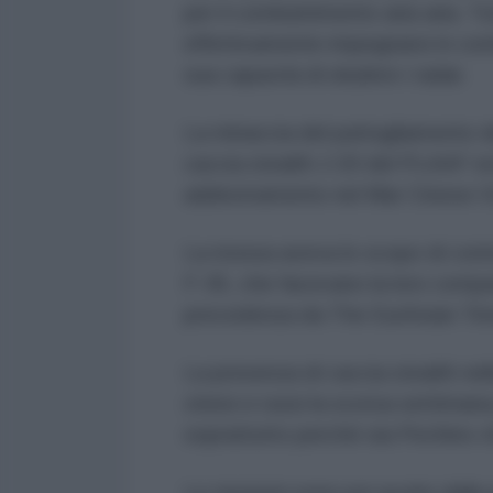
per il combattimento aria-aria. Tu
effettivamente impegnarsi in com
sua capacità di eludere i radar.
La minaccia del pattugliamento de
caccia stealth J-20 del PLAAF era
addestramento nel Mar Cinese Ori
La mossa aveva lo scopo di contra
F-35, che facevano la loro compa
precedenza da The EurAsian Ti
La presenza di caccia stealth nel
cinesi e russi la scorsa settiman
soprattutto perché sia Pechino c
Le tensioni sono poi acuite dalla