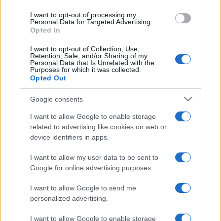
use your data for below specified purposes in below Google
I want to opt-out of processing my
consent section.
Personal Data for Targeted Advertising.
Opted In
I want to opt-out of Collection, Use,
“Scolasticidio” e “ospedalicidio”: Gaza
Retention, Sale, and/or Sharing of my
abbandonata e derubata dei fondi per la
Personal Data that Is Unrelated with the
Purposes for which it was collected.
ricostruzione
Opted Out
Google consents
25 Aprile 2026 19:00
I want to allow Google to enable storage
related to advertising like cookies on web or
device identifiers in apps.
I want to allow my user data to be sent to
Google for online advertising purposes.
I want to allow Google to send me
personalized advertising.
I want to allow Google to enable storage