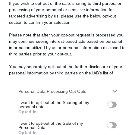
If you wish to opt-out of the sale, sharing to third parties, or
processing of your personal or sensitive information for
targeted advertising by us, please use the below opt-out
section to confirm your selection.
Please note that after your opt-out request is processed you
may continue seeing interest-based ads based on personal
Nuove testimonianze esclusive da Gaza.
“Continueremo a far sentire la nostra voce
information utilized by us or personal information disclosed to
anche se nessuno ascolterà, tranne noi
third parties prior to your opt-out.
stessi”
You may separately opt-out of the further disclosure of your
personal information by third parties on the IAB’s list of
downstream participants.
01 Maggio 2026 11:00
Personal Data Processing Opt Outs
This information may also be disclosed by us to third parties
on the IAB’s List of Downstream Participants that may further
I want to opt-out of the Sharing of my
disclose it to other third parties.
personal data.
Opted In
Please note that this website/app uses one or more Google
services and may gather and store information including but
I want to opt-out of the Sale of my
Personal Data.
not limited to your visit or usage behaviour. You may click to
Opted In
grant or deny consent to Google and its third-party tags to