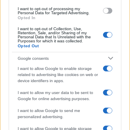
use your data for below specified purposes in below Google
EUROPA
I want to opt-out of processing my
consent section.
Personal Data for Targeted Advertising.
Petro accusa Netanyahu di essere responsabile
Opted In
"dell'invasione civile di Ceuta da parte dei
marocchini"
I want to opt-out of Collection, Use,
7166
Retention, Sale, and/or Sharing of my
Personal Data that Is Unrelated with the
Purposes for which it was collected.
Opted Out
Google consents
WORLD AFFAIRS
I want to allow Google to enable storage
NORD-AMERICA
related to advertising like cookies on web or
Iran-USA, scoppia il caso dei dati manipolati: il
device identifiers in apps.
nuovo metodo del Pentagono per minimizzare le
perdite
I want to allow my user data to be sent to
Google for online advertising purposes.
NORD-AMERICA
"Scorte al limite": il retroscena CNN sulla difesa USA
I want to allow Google to send me
nel conflitto iraniano
personalized advertising.
ASIA
I want to allow Google to enable storage