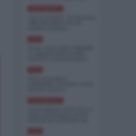
minimizzare le perdite
NORD-AMERICA
"Scorte al limite": il retroscena
CNN sulla difesa USA nel
conflitto iraniano
ASIA
Yemen, blocco Bab el-Mandab:
Le superpetroliere saudite
costrette a circumnavigare
l'Africa
ASIA
l'Iran era pronto a
bombardare l'Ucraina, cos'ha
fermato l'attacco
NORD-AMERICA
Guerra all'Iran, scorte USA al
limite: il Pentagono investe
miliardi per ricostituire gli
arsenali
ASIA