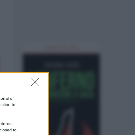
IL LIBRO DEL MESE
sonal or
ection to
nterest-
closed to