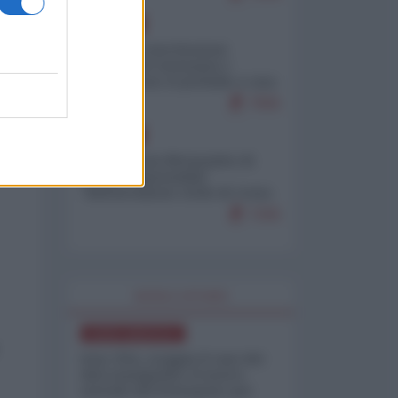
EUROPA
Mosca: le esercitazioni
nucleari di Germania e
Francia sono il preludio a una
guerra contro la Russia
7555
EUROPA
Petro accusa Netanyahu di
essere responsabile
"dell'invasione civile di Ceuta
da parte dei marocchini"
7155
WORLD AFFAIRS
NORD-AMERICA
Iran-USA, scoppia il caso dei
dati manipolati: il nuovo
metodo del Pentagono per