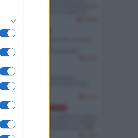
La mappa di Eurostat che
smonta tutte le storielle che vi
raccontano sul turismo di
massa
10569
EUROPA
Invasione di Ceuta: cosa sta
accadendo
nell'enclave spagnola?
9301
ITALIA
Il turismo di massa e i
"risvegli" del Corriere della
sera
9247
AMERICA LATINA
Dalla Convertibilità al "grillete
fiscal": l'Argentina si consegna
ai mercati (ancora una volta)
7944