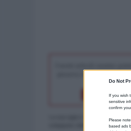
I nostri articoli saranno gratu
preserva la libera infor
Do Not Pr
Dona 1€
Don
If you wish 
sensitive in
confirm your
La sua sigla è DF-17 ed è un miss
Please note
sviluppato dalla Cina.
based ads b