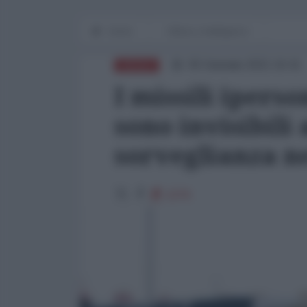
Home
Difesa e Intelligence
05 Gennaio 2021 16:41
DIFESA
I missili iperso
sono invisibili 
sorveglianza n
2276