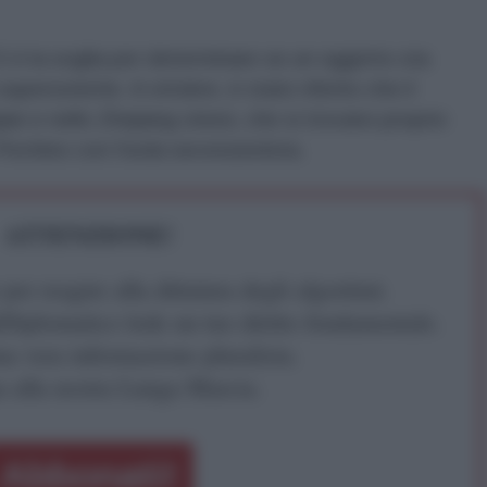
 è la soglia per determinare se un oggetto sta
upersoniche. A ottobre, è stato riferito che il
ian e nello Zhejiang cinesi, che si trovano proprio
 Pechino con l’isola secessionista.
ATTENZIONE!
r reagire alla dittatura degli algoritmi.
iDiplomatico lede un tuo diritto fondamentale.
a vera informazione pluralista.
a alla nostra Lunga Marcia.
Abbonati!