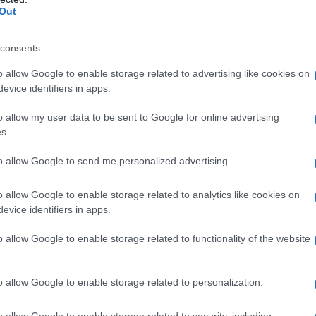
Out
consents
può rendere più difficile il rilevamento da parte di
ili e il missile all'interno non sarà influenzato da
o allow Google to enable storage related to advertising like cookies on
evice identifiers in apps.
e o ambienti complicati dei campi di battaglia,
raversa terreni complicati, hanno detto gli analisti.
o allow my user data to be sent to Google for online advertising
s.
elevision (CCTV) nella giornata di giovedì ha
to allow Google to send me personalized advertising.
missile TEL ha recentemente ricevuto
odo da poter nascondere completamente il missile
o allow Google to enable storage related to analytics like cookies on
evice identifiers in apps.
o allow Google to enable storage related to functionality of the website
 ha identificato la designazione del missile, né ha
a detto che il missile ha fatto il suo debutto alla
o allow Google to enable storage related to personalization.
azionale del 2019. Questa potrebbe essere
 il DF-17, hanno detto gli osservatori.
o allow Google to enable storage related to security, including