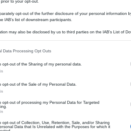
 prior to your opt-out.
del quinto anniversario della fondazione della
rately opt-out of the further disclosure of your personal information by
 l’ultimo aggiornamento del sistema missilistico.
he IAB’s list of downstream participants.
tion may also be disclosed by us to third parties on the IAB’s List of 
rato muoversi nel terreno desertico con una copertura
 that may further disclose it to other third parties.
portato dal quotidiano Global Times. Un trasportatore
 that this website/app uses one or more Google services and may gath
icolo missilistico con un motore primo integrato
l Data Processing Opt Outs
including but not limited to your visit or usage behaviour. You may click 
e, elevare in posizione di tiro e lanciare uno o più
 to Google and its third-party tags to use your data for below specifi
o opt-out of the Sharing of my personal data.
ogle consent section.
In
L per DF-17 mostravano il missile "così com'è" in
o opt-out of the Sale of my Personal Data.
 recente è tutto coperto e mimetizzato. Questo
In
ema contro i sistemi di sorveglianza nemici e gli
to opt-out of processing my Personal Data for Targeted
ing.
In
are il missile a camuffarsi e proteggerlo dagli ambienti
o opt-out of Collection, Use, Retention, Sale, and/or Sharing
ersonal Data that Is Unrelated with the Purposes for which it
al Times Song Zhongping, esperto militare cinese e
lected.