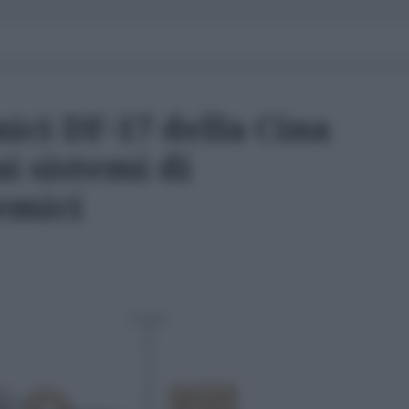
nici DF-17 della Cina
ai sistemi di
emici