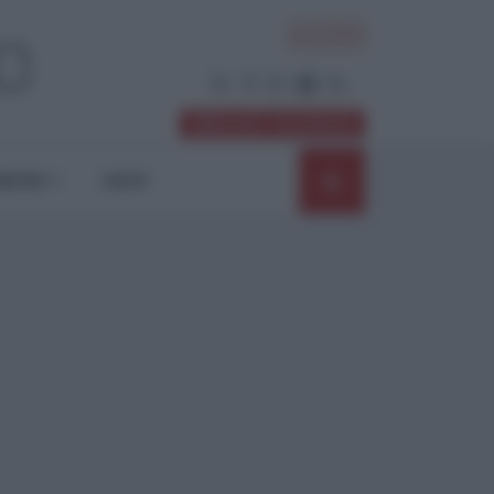
ACCEDI
Abbonati / Sostienici
NIONI
SHOP