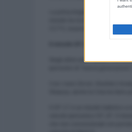
authenti
La prima brigata missilistica PL
missile ha recentemente condotto
CCTV, osservando che questa bri
Il missile DF-17
Negli ultimi anni - scrive The Eur
ipersonici di "nuova generazione" p
Con i russi Zircon, Kinzhal e Ava
Shaurya, anche la Cina ha fatto 
Il DF-17 è un missile balistico a
veicolo ipersonico DF-ZF. Il missi
che non convenzionali con portata