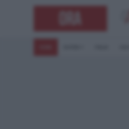
HOME
ESTERI
ITALIA
CUL