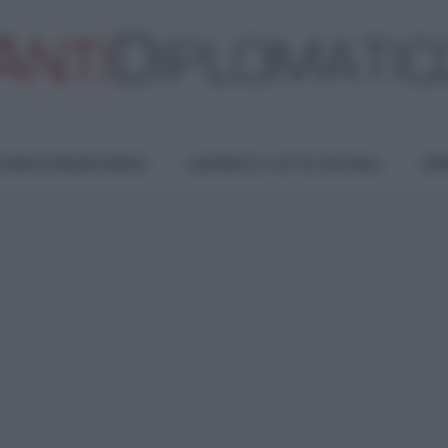
TURA E RESISTENZA
LAVORO E LOTTE SOCIALI
OPI