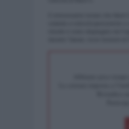
velocità di Mach 5.
È interessante notare che Mach 5
volando a velocità ipersoniche o s
missile è stato dispiegato nel Fuj
davanti Taiwan, tra le tensioni di
Abbiamo poco tempo pe
La censura imposta a l'Ant
Rivendica un
Partecip