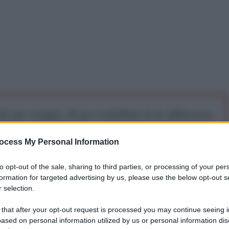
iti per sempre. Il tuo contributo fa la differenza:
mazione. L'ANTIDIPLOMATICO SEI ANCHE TU!
ocess My Personal Information
a 5€
Dona 15€
Scegli importo
to opt-out of the sale, sharing to third parties, or processing of your per
formation for targeted advertising by us, please use the below opt-out s
 selection.
ile ipersonico dotato di tecnologia stealth
 that after your opt-out request is processed you may continue seeing i
ased on personal information utilized by us or personal information dis