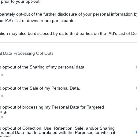
e la Cina 6 anni fa ha fatto la stessa cosa, ha dato
 prior to your opt-out.
ssi e per quelli medi la tassazione è ragionevole.
rately opt-out of the further disclosure of your personal information by
 sanità, ma 5 anni fa il governo è intervenuto
he IAB’s list of downstream participants.
dditi bassi e la fanno pagare di piu alle aziende. Ma
tion may also be disclosed by us to third parties on the IAB’s List of 
ità universale come fecero da noi nel 1978. La
 that may further disclose it to other third parties.
ncora incavolati per questo.
 that this website/app uses one or more Google services and may gath
l Data Processing Opt Outs
including but not limited to your visit or usage behaviour. You may click 
 pubblici per 9 anni, Monti tagliò i buoni pasto negli
 to Google and its third-party tags to use your data for below specifi
o opt-out of the Sharing of my personal data.
 decantati fringe benefit, se mai le imprese li danno,
ogle consent section.
In
i dipendenti pubblici no. La tassazione al 5% dei
vati, per noi pubblici no.
o opt-out of the Sale of my Personal Data.
In
dei redditi a giugno e ho visto che avrei dovuto
to opt-out of processing my Personal Data for Targeted
ialista mi disse: "la tassazione sul lavoro
ing.
In
 troppo alta, devono intervenire, non è piu'
o opt-out of Collection, Use, Retention, Sale, and/or Sharing
azione".
ersonal Data that Is Unrelated with the Purposes for which it
lected.