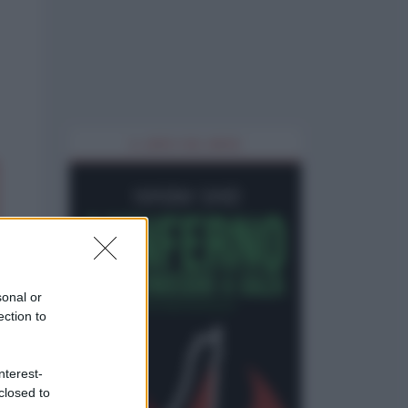
IL LIBRO DEL MESE
sonal or
ection to
nterest-
closed to