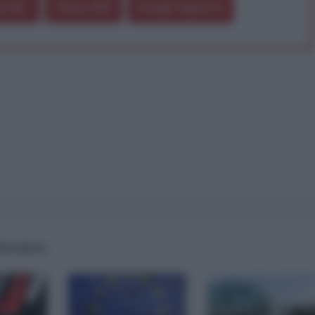
a 5€
Dona 15€
Scegli importo
 formica