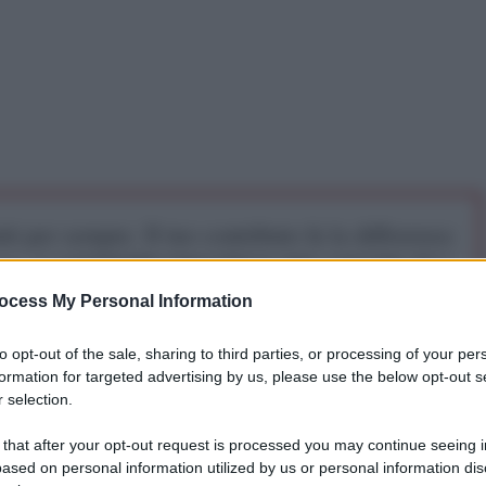
iti per sempre. Il tuo contributo fa la differenza:
mazione. L'ANTIDIPLOMATICO SEI ANCHE TU!
ocess My Personal Information
a 5€
Dona 15€
Scegli importo
to opt-out of the sale, sharing to third parties, or processing of your per
formation for targeted advertising by us, please use the below opt-out s
 selection.
 that after your opt-out request is processed you may continue seeing i
 i benestanti arrivava al 70%, quando era bassa per
ased on personal information utilized by us or personal information dis