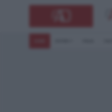
HOME
ESTERI
ITALIA
CUL