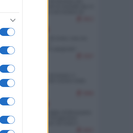
La mappa di Eurostat che
smonta tutte le storielle che vi
raccontano sul turismo di
massa
9912
EUROPA
Invasione di Ceuta: cosa sta
accadendo
nell'enclave spagnola?
9297
ITALIA
Il turismo di massa e i
"risvegli" del Corriere della
sera
8986
EUROPA
Quando il figlio di Netanyahu
incitava "l'occupazione
musulmana" di Ceuta e
Melilla
8687