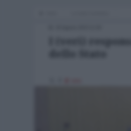
Home
Le cicale e la formica
20 Agosto 2023 11:00
I (veri) respons
dello Stato
5869