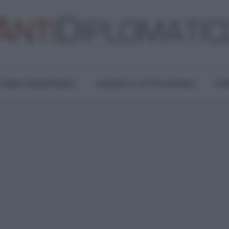
TURA E RESISTENZA
LAVORO E LOTTE SOCIALI
OPI