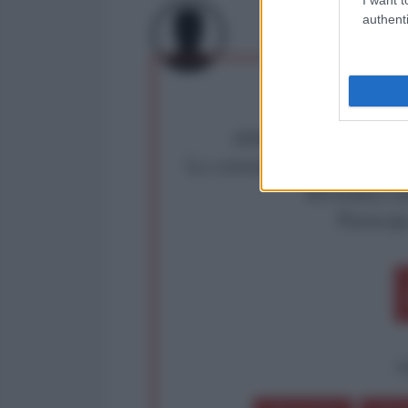
authenti
Abbiamo poco tempo pe
La censura imposta a l'Ant
Rivendica un
Partecip
op