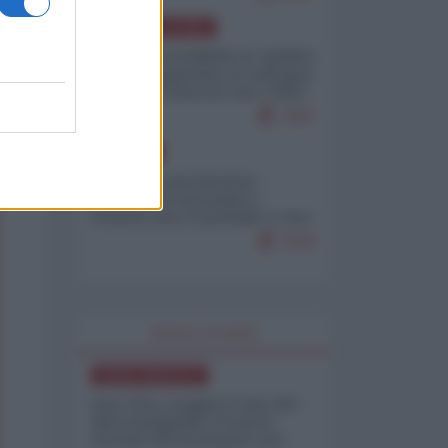
AMERICA LATINA
Dalla Convertibilità al "grillete
fiscal": l'Argentina si consegna
ai mercati (ancora una volta)
7937
EUROPA
Mosca: le esercitazioni
nucleari di Germania e
Francia sono il preludio a una
guerra contro la Russia
7533
WORLD AFFAIRS
NORD-AMERICA
Iran-USA, scoppia il caso dei
dati manipolati: il nuovo
metodo del Pentagono per