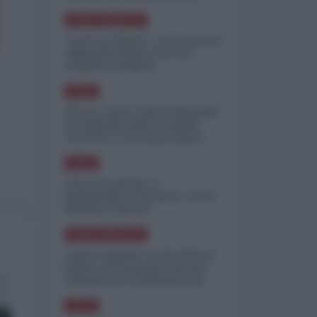
minimizzare le perdite
NORD-AMERICA
"Scorte al limite": il retroscena
CNN sulla difesa USA nel
conflitto iraniano
ASIA
Yemen, blocco Bab el-Mandab:
Le superpetroliere saudite
costrette a circumnavigare
l'Africa
ASIA
l'Iran era pronto a
bombardare l'Ucraina, cos'ha
fermato l'attacco
NORD-AMERICA
Guerra all'Iran, scorte USA al
limite: il Pentagono investe
miliardi per ricostituire gli
arsenali
ASIA