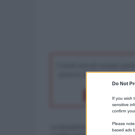
I nostri articoli saranno gratu
preserva la libera infor
Do Not Pr
Dona 1€
Don
If you wish 
sensitive in
confirm your
Please note
La tassazione nel dopoguerra per
based ads b