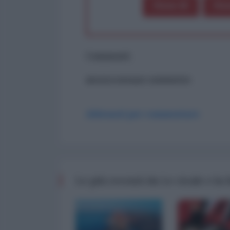
Dona 1€
Don
Commenti
ancora nessun commento
Abbonati per commentare
Le più recenti da Le cicale e la