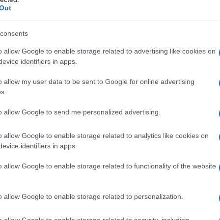
Out
ziò con la liberalizzazione internazionale dei
a Repubblica. I prodromi ci furono con l'Atto Unico
consents
 l'euro. Le aziende, dove prima c'erano gli spalloni
o allow Google to enable storage related to advertising like cookies on
urono legalizzate a portare i capitali all'estero. Il
evice identifiers in apps.
esso con l'euro, lo Stato perciò tagliò
lobale di classe, fece la tassazione locale, mise i
o allow my user data to be sent to Google for online advertising
s.
ivolgersi a medici privati per essere curata subito o
 sui benestanti fu tagliata drasticamente, la
to allow Google to send me personalized advertising.
a l'Irap ma tante imprese aggiravano con l'elusione, si
o allow Google to enable storage related to analytics like cookies on
. E ora abbiamo la crisi fiscale dello Stato, proprio
evice identifiers in apps.
degli anni settanta, con Reagan. E dunque si continua
ì non ne usciamo.
o allow Google to enable storage related to functionality of the website
i sarà, è la Storia che lo chiede.
o allow Google to enable storage related to personalization.
o allow Google to enable storage related to security, including