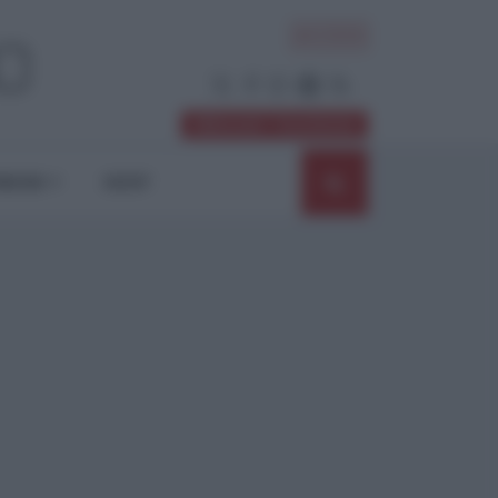
ACCEDI
Abbonati / Sostienici
NIONI
SHOP