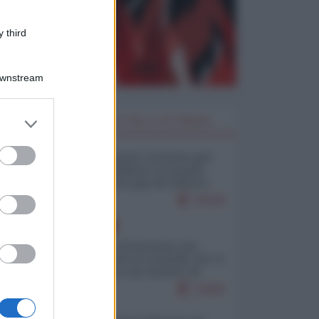
 third
Downstream
er and store
I PIÙ LETTI DELLA SETTIMANA
to grant or
ed purposes
Restare umani: la forma più
alta di ribellione al mondo
distopico di oggi (di Alberto
Bradanini)
23038
EUROPA
La mappa di Eurostat che
smonta tutte le storielle che vi
raccontano sul turismo di
massa
13596