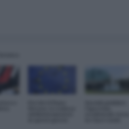
 formica
atura e
Perché il Piano
Sussidi pubblici:
itica
Werner si realizza
l'ipocrisia
(definitivamente)
occidentale vers
in questi giorni
la Cina è nuda