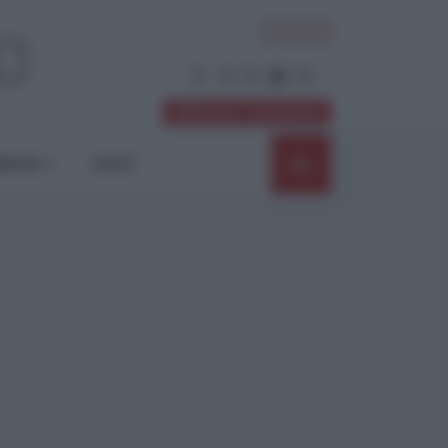
ACCEDI
Abbonati / Sostienici
NIONI
SHOP