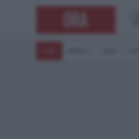
HOME
ESTERI
ITALIA
CUL