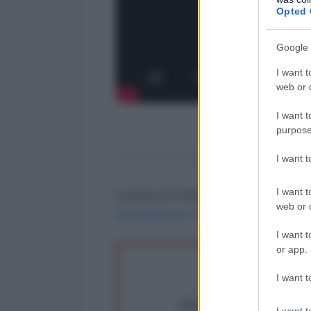
Opted 
Google 
I want t
web or d
I want t
purpose
-------------------
I want 
I want t
LEGGI DI PASQUALE CICALES
web or d
GUERRA AL SALARIO"
I want t
or app.
I want t
Abbiamo poco tempo pe
I want t