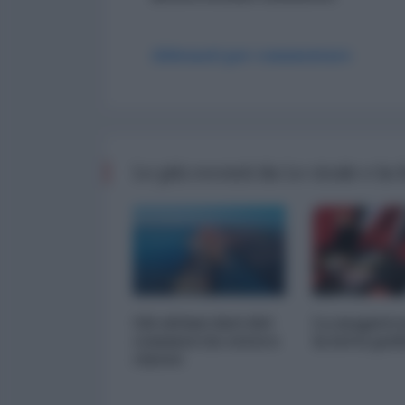
Abbonati per commentare
Le più recenti da Le cicale e la
Gli ultimi dati del
La magistr
commercio estero
la lotta pol
cinese