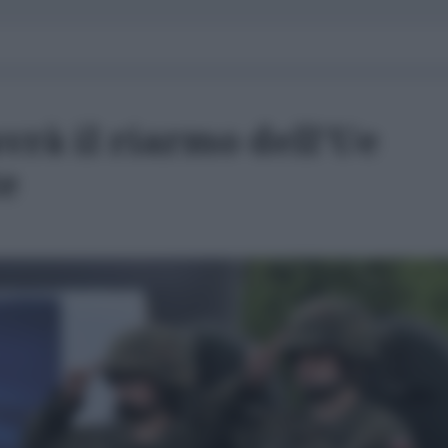
vrà il riarmo dell'Ue
te