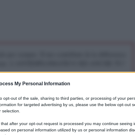
iti per sempre. Il tuo contributo fa la differenza:
mazione. L'ANTIDIPLOMATICO SEI ANCHE TU!
ocess My Personal Information
a 5€
Dona 15€
Scegli importo
to opt-out of the sale, sharing to third parties, or processing of your per
formation for targeted advertising by us, please use the below opt-out s
 selection.
 that after your opt-out request is processed you may continue seeing i
ased on personal information utilized by us or personal information dis