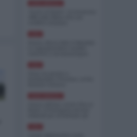
NORD-AMERICA
"Scorte al limite": il retroscena
CNN sulla difesa USA nel
conflitto iraniano
ASIA
Yemen, blocco Bab el-Mandab:
Le superpetroliere saudite
costrette a circumnavigare
l'Africa
ASIA
l'Iran era pronto a
bombardare l'Ucraina, cos'ha
fermato l'attacco
NORD-AMERICA
Guerra all'Iran, scorte USA al
limite: il Pentagono investe
miliardi per ricostituire gli
arsenali
o
ASIA
Canale diplomatico resta