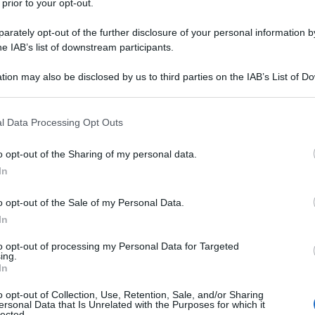
 prior to your opt-out.
unciata corsa al riarmo dell'Unione Europea, e
rately opt-out of the further disclosure of your personal information by
uesta tendenza sulle nostre economie e sulla vita
he IAB’s list of downstream participants.
 frenesia bellica, spinta dal marketing
a con il surreale discorso di Draghi sulle prospettive
tion may also be disclosed by us to third parties on the IAB’s List of 
 that may further disclose it to other third parties.
in questa intervista rilasciata ad Enrico Tomaselli per
 that this website/app uses one or more Google services and may gath
l Data Processing Opt Outs
including but not limited to your visit or usage behaviour. You may click 
 to Google and its third-party tags to use your data for below specifi
o opt-out of the Sharing of my personal data.
ogle consent section.
In
o opt-out of the Sale of my Personal Data.
In
to opt-out of processing my Personal Data for Targeted
ing.
In
o opt-out of Collection, Use, Retention, Sale, and/or Sharing
ersonal Data that Is Unrelated with the Purposes for which it
lected.