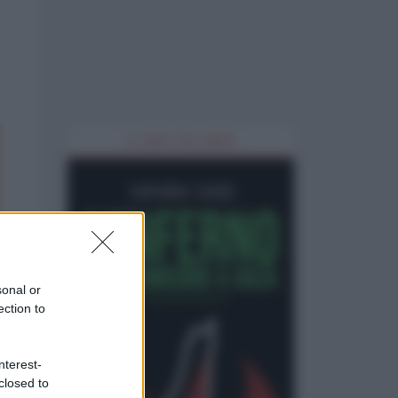
IL LIBRO DEL MESE
sonal or
ection to
nterest-
closed to