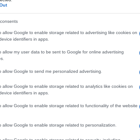
Out
consents
o allow Google to enable storage related to advertising like cookies on
evice identifiers in apps.
o allow my user data to be sent to Google for online advertising
s.
to allow Google to send me personalized advertising.
o allow Google to enable storage related to analytics like cookies on
E:
"PIANO CONTRO MERCATO"
E
"50 ANNI DI
evice identifiers in apps.
o allow Google to enable storage related to functionality of the website
ATTENZIONE!
o allow Google to enable storage related to personalization.
r reagire alla dittatura degli algoritmi.
o allow Google to enable storage related to security, including