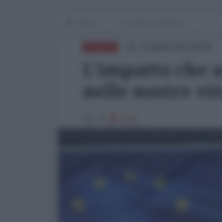
Home
Le cicale e la formica
23 Aprile 2024 08:00
EUROPA
L'impatto che a
nelle nostre vi
4141