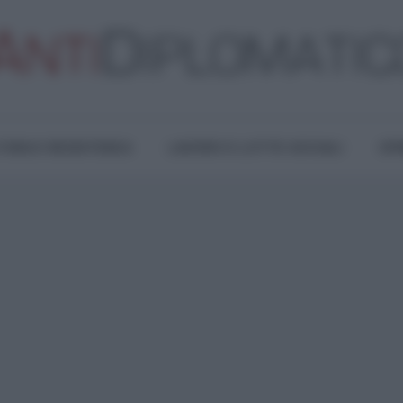
TURA E RESISTENZA
LAVORO E LOTTE SOCIALI
OPI