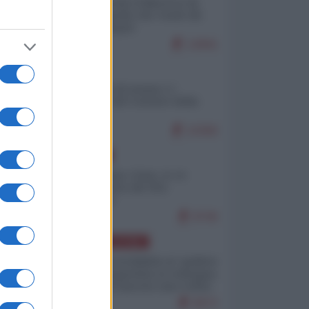
Ceuta: perché il Marocco fa
con noi quello che vuole (di
Alberto Negri)
12841
ITALIA
Il turismo di massa e i
"risvegli" del Corriere della
sera
10360
EUROPA
Cina, Russia e Iran, io ve
l’avevo detto (di Vito
Petrocelli)
8740
AMERICA LATINA
Dalla Convertibilità al "grillete
fiscal": l'Argentina si consegna
ai mercati (ancora una volta)
8072