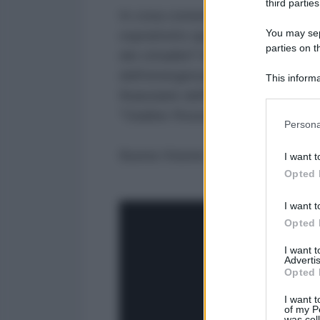
third parties
In cosa consiste di preciso l'ann
You may sepa
soprattutto quale impatto avrà q
parties on t
dei cittadini? In che modo questa
dell'emergenza infinita, si combin
This informa
Participants
finanziarie dell'Unione? Ne parlo 
"Giubbe Rosse"
Please note
Persona
information 
deny consent
Buona Visione
I want t
in below Go
Opted 
I want t
Opted 
I want 
Advertis
Opted 
I want t
of my P
was col