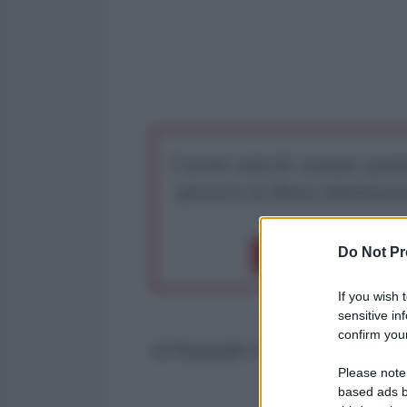
I nostri articoli saranno gratu
preserva la libera infor
Do Not Pr
Dona 1€
Don
If you wish 
sensitive in
confirm your
di Pasquale Cicalese
Please note
based ads b