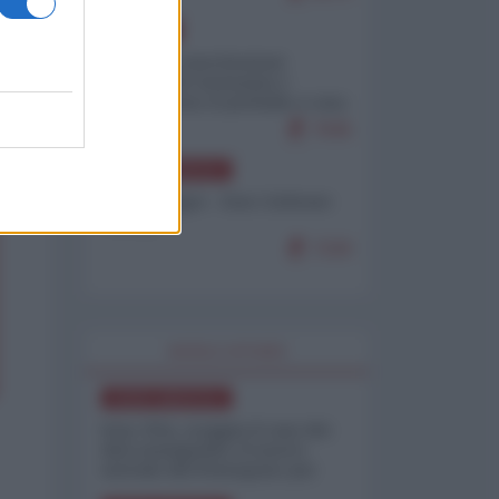
EUROPA
Mosca: le esercitazioni
nucleari di Germania e
Francia sono il preludio a una
guerra contro la Russia
7645
NORD-AMERICA
Chris Hedges - Don Corleone
Trump
7220
WORLD AFFAIRS
NORD-AMERICA
Iran-USA, scoppia il caso dei
dati manipolati: il nuovo
metodo del Pentagono per
minimizzare le perdite